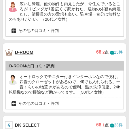
広いし綺麗。他の物件も内見したが、今住んでいるとこ
ろがリビングが1番広くて惹かれた。建物の外観も綺麗
だし、清掃員の方の愛想も良い。駐車場一台分は無料な
のもありがたい。（20代／女性）
その他の口コミ・評判
68
D-ROOM
.2
点
23件
D-ROOMの口コミ・評判
オートロックでモニター付きインターホンなので便利。
四畳のクローゼットがあるので、何でも入れられる。一
畳くらいの物置きがあるので便利。温水洗浄便座、24h
乾燥機なので掃除など助かってます。（50代／女性）
その他の口コミ・評判
68
DK SELECT
.1
点
23件