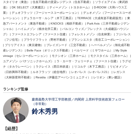
スタイリオ（東急） | 住友不動産の賃貸レジデンス（住友不動産） | ソライエアイル（東武鉄
道） | DK SELECT（大東建託） | ティーメゾン（トヨタホーム） | D-ROOM（大和ハウス工
業） | デュオフラッツ（フージャースコーポレーション） | デュオメゾン（フージャースコーポ
レーション） | デュラカーサ・ルシア（木下工務店） | TERRACE（大成有楽不動産販売） | 東
急アパートメント（東急不動産） | KNOCKS（相鉄不動産） | Park Axis（三井不動産レジデン
シャル） | ハイムメゾン（積水化学工業） | パルコン ウィズ／フレックス（大成建設ハウジン
グ） | ファーストエフレシア（ファースト住建） | フォレストメゾン（住友林業） | フジパレス
（フジ住宅） | プラウドフラット（野村不動産） | ブランシエスタ（長谷工コーポレーション）
| ブリリアイスト（東京建物） | プレイズシード（三交不動産） | へーベルメゾン（旭化成不動
産レジデンス） | Belle Face（オリックス不動産） | ベルリード（ミサワホーム） | My Style
vintage（セレコーポレーション） | モクシオン（三井ホーム） | モクスタイル（三井ホーム） |
ユアメゾン（パナソニックホームズ） | ラ・カーサ・フェリーチェ（ファースト住建） | ラグゼ
ナ（タカラレーベン） | ラクレイス（西日本鉄道） | リコルテ（木下工務店） | リビオメゾン
（日鉄興和不動産） | ルネフラッツ（総合地所） | レオパレス（レオパレス21） | レガシス
（大林新星和不動産） | Residia（伊藤忠アーバンコミュニティ） | レリオン（東レ建設）
ランキング監修
慶應義塾大学理工学部教授／内閣府 上席科学技術政策フェロー
（非常勤）
鈴木秀男
【経歴】