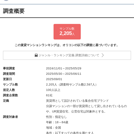
調査概要
サンプル数
2,205
人
この賃貸マンションランキングは、オリコンの以下の調査に基づいています。
ジャンル・ランキング定義 調査詳細について
事前調査
2024/11/01～2025/05/29
調査期間
2025/05/30～2025/06/11
更新日
2025/09/01
サンプル数
2,205人（調査時サンプル数2,597人）
規定人数
100人以上
調査企業数
61社
定義
賃貸用として設計されている集合住宅ブランド
分譲マンションの一部が賃貸用として貸し出されているもの
や、UR賃貸住宅、公営住宅は対象外とする。
調査対象者
性別：指定なし
年齢：18～84歳
地域：全国
条件：以下すべての条件を満たす人