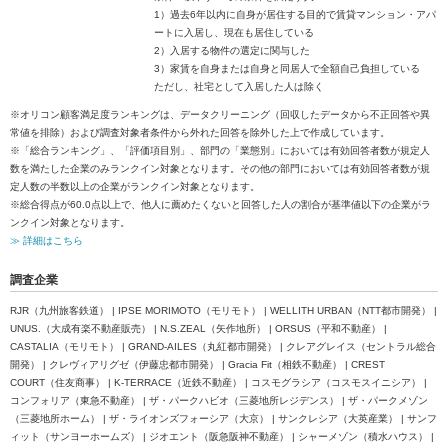
1）過去6年以内に自身が居住する目的で賃貸マンション・アパ
ートに入居し、現在も居住している
2）入居する物件の選定に関与した
3）家賃を自身または自身と同居人で全額自己負担している
ただし、社宅として入居した人は除く
※オリコン顧客満足度ランキングは、データクリーニング（回収したデータから不正回答や異
常値を排除）および調査対象者条件から外れた回答を除外した上で作成しています。
※「総合ランキング」、「評価項目別」、部門の「業態別」においては有効回答者数が規定人
数を満たした企業のみランクイン対象となります。その他の部門においては有効回答者数が規
定人数の半数以上の企業がランクイン対象となります。
※総合得点が60.0点以上で、他人に薦めたくないと回答した人の割合が基準値以下の企業がラ
ンクイン対象となります。
≫ 詳細はこちら
調査企業
RJR（九州旅客鉄道） | IPSE MORIMOTO（モリモト） | WELLITH URBAN（NTT都市開発） |
UNUS.（大成有楽不動産販売） | N.S.ZEAL（矢作地所） | ORSUS（平和不動産） |
CASTALIA（モリモト） | GRAND-AILES（丸紅都市開発） | クレアグレイス（セントラル総合
開発） | クレヴィアリグゼ（伊藤忠都市開発） | Gracia Fit（相鉄不動産） | CREST
COURT（住友商事） | K-TERRACE（近鉄不動産） | コスモグラシア（コスモスイニシア） |
コンフォリア（東急不動産） | ザ・パークハビオ（三菱地所レジデンス） | ザ・パークメゾン
（三菱地所ホーム） | ザ・ライオンズフォーシア（大京） | サンクレシア（大英産業） | サンフ
ィット（サンヨーホームズ） | ジオエント（阪急阪神不動産） | シャーメゾン（積水ハウス） |