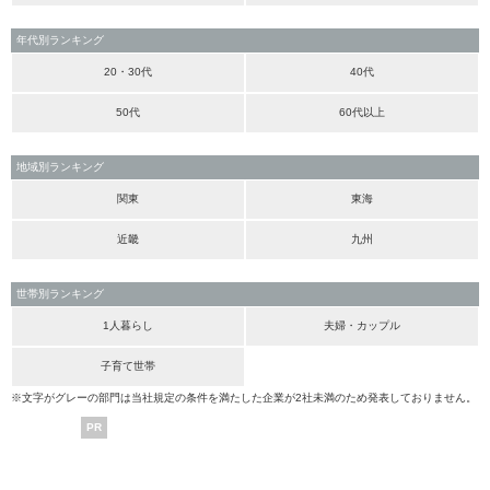
年代別ランキング
20・30代
40代
50代
60代以上
地域別ランキング
関東
東海
近畿
九州
世帯別ランキング
1人暮らし
夫婦・カップル
子育て世帯
※文字がグレーの部門は当社規定の条件を満たした企業が2社未満のため発表しておりません。
PR