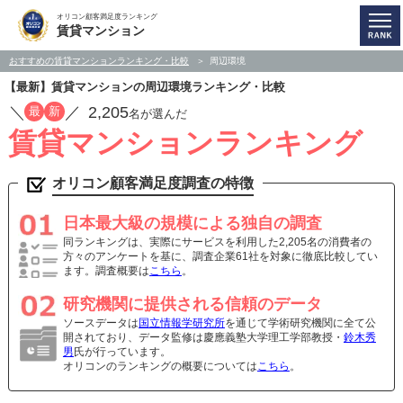
オリコン顧客満足度ランキング
賃貸マンション
おすすめの賃貸マンションランキング・比較
周辺環境
【最新】賃貸マンションの周辺環境ランキング・比較
／
／
2,205
最
新
名が選んだ
賃貸マンションランキング
オリコン顧客満足度調査の特徴
日本最大級の規模による独自の調査
同ランキングは、実際にサービスを利用した2,205名の消費者の
方々のアンケートを基に、調査企業61社を対象に徹底比較してい
ます。調査概要は
こちら
。
研究機関に提供される信頼のデータ
ソースデータは
国立情報学研究所
を通じて学術研究機関に全て公
開されており、データ監修は慶應義塾大学理工学部教授・
鈴木秀
男
氏が行っています。
オリコンのランキングの概要については
こちら
。