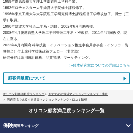
1989年慶應義塾大学理工学部管理工学科卒業。
1992年ロチェスター大学経営大学院修士課程修了。
1996年東京工業大学大学院理工学研究科博士課程経営工学専攻修了。博士（工
学）取得。
1996年筑波大学社会工学系・講師。2002年6月同助教授。
2008年4月慶應義塾大学理工学部管理工学科・准教授。2011年4月同教授、現
在に至る。
2023年4月内閣府 科学技術・イノベーション推進事務局参事官（インフラ・防
災担当）付上席科学技術政策フェロー（非常勤）
研究分野は応用統計解析、品質管理、マーケティング。
≫鈴木研究室についての詳細はこちら
顧客満足度について
オリコン顧客満足度ランキング
おすすめの賃貸マンションランキング・比較
周辺環境で比較する賃貸マンションランキング・口コミ情報
オリコン顧客満足度
ランキング一覧
保険
関連ランキング