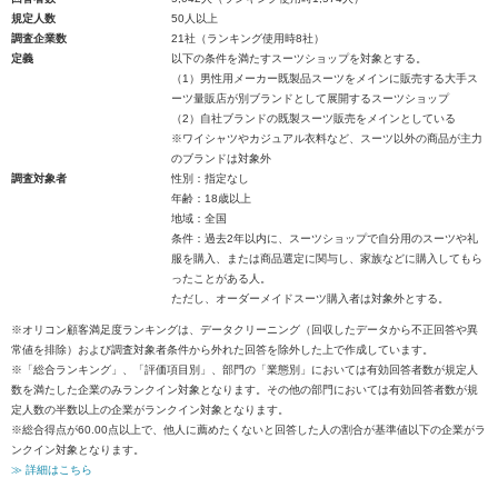
規定人数
50人以上
調査企業数
21社（ランキング使用時8社）
定義
以下の条件を満たすスーツショップを対象とする。
（1）男性用メーカー既製品スーツをメインに販売する大手ス
ーツ量販店が別ブランドとして展開するスーツショップ
（2）自社ブランドの既製スーツ販売をメインとしている
※ワイシャツやカジュアル衣料など、スーツ以外の商品が主力
のブランドは対象外
調査対象者
性別：指定なし
年齢：18歳以上
地域：全国
条件：過去2年以内に、スーツショップで自分用のスーツや礼
服を購入、または商品選定に関与し、家族などに購入してもら
ったことがある人。
ただし、オーダーメイドスーツ購入者は対象外とする。
※オリコン顧客満足度ランキングは、データクリーニング（回収したデータから不正回答や異
常値を排除）および調査対象者条件から外れた回答を除外した上で作成しています。
※「総合ランキング」、「評価項目別」、部門の「業態別」においては有効回答者数が規定人
数を満たした企業のみランクイン対象となります。その他の部門においては有効回答者数が規
定人数の半数以上の企業がランクイン対象となります。
※総合得点が60.00点以上で、他人に薦めたくないと回答した人の割合が基準値以下の企業がラ
ンクイン対象となります。
≫ 詳細はこちら