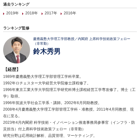
過去ランキング
2019年
2018年
2017年
2016年
ランキング監修
慶應義塾大学理工学部教授／内閣府 上席科学技術政策フェロー
（非常勤）
鈴木秀男
【経歴】
1989年慶應義塾大学理工学部管理工学科卒業。
1992年ロチェスター大学経営大学院修士課程修了。
1996年東京工業大学大学院理工学研究科博士課程経営工学専攻修了。博士（工
学）取得。
1996年筑波大学社会工学系・講師。2002年6月同助教授。
2008年4月慶應義塾大学理工学部管理工学科・准教授。2011年4月同教授、現
在に至る。
2023年4月内閣府 科学技術・イノベーション推進事務局参事官（インフラ・防
災担当）付上席科学技術政策フェロー（非常勤）
研究分野は応用統計解析、品質管理、マーケティング。