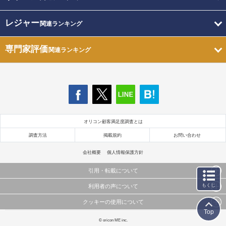
レジャー
関連ランキング
専門家評価
関連ランキング
オリコン顧客満足度調査とは
調査方法
掲載規約
お問い合わせ
会社概要
個人情報保護方針
引用・転載について
もくじ
利用者の声について
当サイトで公開されている情報（文字、写真、イラスト、画像データ等）及びこれらの配置・
編集および構造などについての著作権は株式会社oricon MEに帰属しております。
クッキーの使用について
当サイトに掲載している内容はすべてサービスの利用者が提出された見解・感想です。
これらの情報を権利者の許可なく無断転載・複製などの二次利用を行うことは固く禁じており
Top
弊社が内容について正確性を含め一切保証するものではありません。
ます。
このサイトでは Cookie を使用して、ユーザーに合わせたコンテンツや広告の表示、ソーシャル
© oricon ME inc.
弊社の見解・ 意見ではないことをご理解いただいた上でご覧ください。