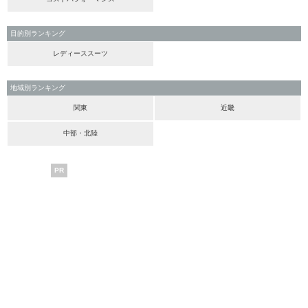
目的別ランキング
レディーススーツ
地域別ランキング
関東
近畿
中部・北陸
PR