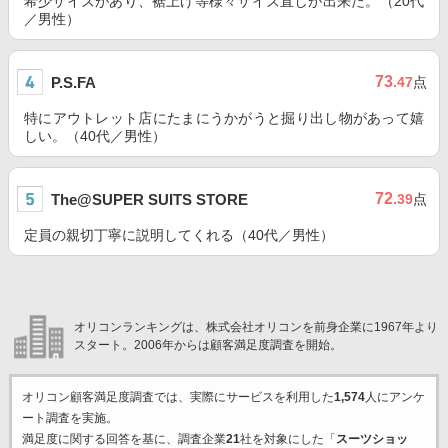
希少サイズがあり、裾上げ等様々サイズ直しが出来た。（20代
／男性）
73
P.S.FA
.47
点
特にアウトレット店にたまにうかがうと掘り出し物があって嬉
しい。（40代／男性）
72
The@SUPER SUITS STORE
.39
点
定員の親切丁寧に説明してくれる（40代／男性）
オリコンランキングは、株式会社オリコンを前身企業に1967年より
スタート。2006年からは顧客満足度調査を開始。
オリコン顧客満足度調査では、実際にサービスを利用した
1,574
人にアンケ
ート調査を実施。
満足度に関する回答を基に、調査企業
21
社を対象にした「
スーツショッ