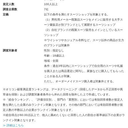
規定人数
100人以上
調査企業数
7社
定義
以下の条件を満たすスーツショップを対象とする。
（1）男性用メーカー既製品スーツをメインに販売する大手ス
ーツ量販店が別ブランドとして展開するスーツショップ
（2）自社ブランドの既製スーツ販売をメインとしているスー
ツショップ
※ワイシャツやカジュアル衣料など、スーツ以外の商品が主力
のブランドは対象外
調査対象者
性別：指定なし
年齢：18歳以上
地域：全国
条件：過去3年以内にスーツショップで自分用のスーツや礼服
を購入または商品選定に関与し、家族などに購入してもらった
ことがある人が対象。
ただし、オーダーメイドスーツ購入者は対象外とする。
※オリコン顧客満足度ランキングは、データクリーニング（回収したデータから不正回答や異
常値を排除）および調査対象者条件から外れた回答を除外した上で作成しています。
※「総合ランキング」、「評価項目別」、部門の「業態別」においては有効回答者数が規定人
数を満たした企業のみランクイン対象となります。その他の部門においては有効回答者数が規
定人数の半数以上の企業がランクイン対象となります。
※総合得点が60.00点以上で、他人に薦めたくないと回答した人の割合が基準値以下の企業がラ
ンクイン対象となります。
≫ 詳細はこちら