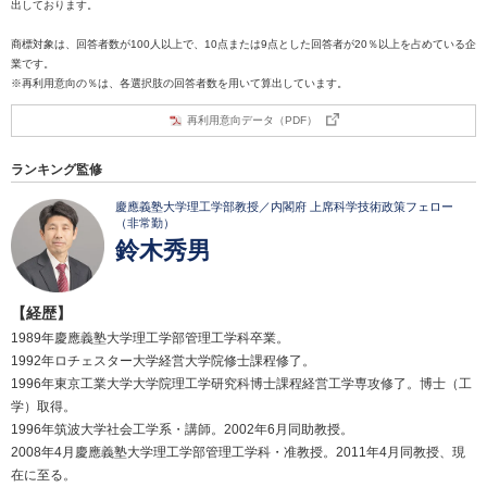
出しております。
商標対象は、回答者数が100人以上で、10点または9点とした回答者が20％以上を占めている企
業です。
※再利用意向の％は、各選択肢の回答者数を用いて算出しています。
再利用意向データ（PDF）
ランキング監修
慶應義塾大学理工学部教授／内閣府 上席科学技術政策フェロー
（非常勤）
鈴木秀男
【経歴】
1989年慶應義塾大学理工学部管理工学科卒業。
1992年ロチェスター大学経営大学院修士課程修了。
1996年東京工業大学大学院理工学研究科博士課程経営工学専攻修了。博士（工
学）取得。
1996年筑波大学社会工学系・講師。2002年6月同助教授。
2008年4月慶應義塾大学理工学部管理工学科・准教授。2011年4月同教授、現
在に至る。