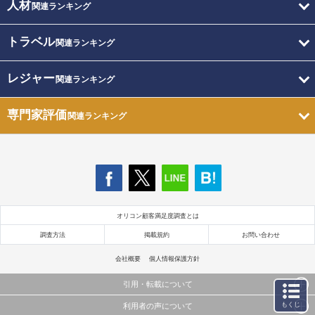
人材
関連ランキング
トラベル
関連ランキング
レジャー
関連ランキング
専門家評価
関連ランキング
オリコン顧客満足度調査とは
調査方法
掲載規約
お問い合わせ
会社概要
個人情報保護方針
引用・転載について
もくじ
利用者の声について
当サイトで公開されている情報（文字、写真、イラスト、画像データ等）及びこれらの配置・