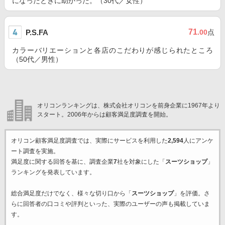
になったときに助かった。（30代／女性）
71
P.S.FA
.00
点
カラーバリエーションと各店のこだわりが感じられたところ
（50代／男性）
オリコンランキングは、株式会社オリコンを前身企業に1967年より
スタート。2006年からは顧客満足度調査を開始。
オリコン顧客満足度調査では、実際にサービスを利用した
2,594
人にアンケ
ート調査を実施。
満足度に関する回答を基に、調査企業
7
社を対象にした「
スーツショップ
」
ランキングを発表しています。
総合満足度だけでなく、様々な切り口から「
スーツショップ
」を評価。さ
らに回答者の口コミや評判といった、実際のユーザーの声も掲載していま
す。