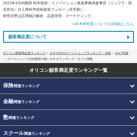
2023年4月内閣府 科学技術・イノベーション推進事務局参事官（インフラ・防
災担当）付上席科学技術政策フェロー（非常勤）
研究分野は応用統計解析、品質管理、マーケティング。
≫鈴木研究室についての詳細はこちら
顧客満足度について
オリコン顧客満足度ランキング
おすすめのスーツショップランキング・比較
2017年版
スーツショップの試着室の使いやすさランキング・口コミ情報
オリコン顧客満足度
ランキング一覧
保険
関連ランキング
金融
関連ランキング
塾
関連ランキング
スクール
関連ランキング