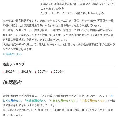
を購入または商品選定に関与し、家族などに購入してもらった
ことがある人が対象。
ただし、オーダーメイドスーツ購入者は対象外とする。
※オリコン顧客満足度ランキングは、データクリーニング（回収したデータから不正回答や異
常値を排除）および調査対象者条件から外れた回答を除外した上で作成しています。
※「総合ランキング」、「評価項目別」、部門の「業態別」においては有効回答者数が規定人
数を満たした企業のみランクイン対象となります。その他の部門においては有効回答者数が規
定人数の半数以上の企業がランクイン対象となります。
※総合得点が60.00点以上で、他人に薦めたくないと回答した人の割合が基準値以下の企業がラ
ンクイン対象となります。
≫ 詳細はこちら
過去ランキング
2019年
2018年
2017年
2016年
推奨意向
調査企業のサービス利用者に、「どの程度その企業のサービスを推奨したいか」について「
A:
とても薦めたい
」「
B:まあ薦めたい
」「
C:あまり薦めたくない
」「
D:全く薦めたくない
」の4段
階で評価をしてもらい比率を算出しています。
※10段階聴取については、A=9-10回答、B=6-8回答、C=3-5回答、D=1-2回答として割合を算
出しております。