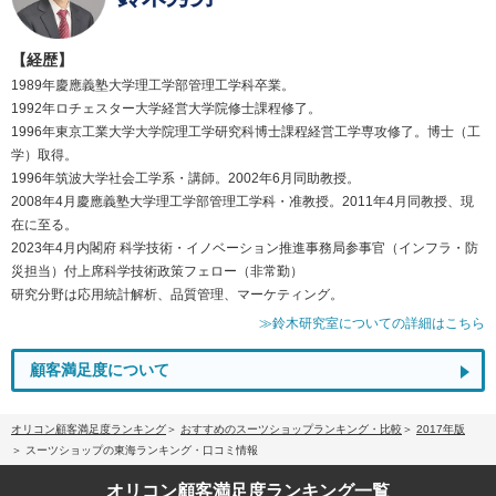
【経歴】
1989年慶應義塾大学理工学部管理工学科卒業。
1992年ロチェスター大学経営大学院修士課程修了。
1996年東京工業大学大学院理工学研究科博士課程経営工学専攻修了。博士（工
学）取得。
1996年筑波大学社会工学系・講師。2002年6月同助教授。
2008年4月慶應義塾大学理工学部管理工学科・准教授。2011年4月同教授、現
在に至る。
2023年4月内閣府 科学技術・イノベーション推進事務局参事官（インフラ・防
災担当）付上席科学技術政策フェロー（非常勤）
研究分野は応用統計解析、品質管理、マーケティング。
≫鈴木研究室についての詳細はこちら
顧客満足度について
オリコン顧客満足度ランキング
おすすめのスーツショップランキング・比較
2017年版
スーツショップの東海ランキング・口コミ情報
オリコン顧客満足度
ランキング一覧