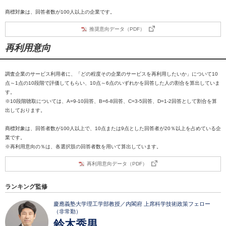
商標対象は、回答者数が100人以上の企業です。
推奨意向データ（PDF）
再利用意向
調査企業のサービス利用者に、「どの程度その企業のサービスを再利用したいか」について10
点～1点の10段階で評価してもらい、10点～6点のいずれかを回答した人の割合を算出していま
す。
※10段階聴取については、A=9-10回答、B=6-8回答、C=3-5回答、D=1-2回答として割合を算
出しております。
商標対象は、回答者数が100人以上で、10点または9点とした回答者が20％以上を占めている企
業です。
※再利用意向の％は、各選択肢の回答者数を用いて算出しています。
再利用意向データ（PDF）
ランキング監修
慶應義塾大学理工学部教授／内閣府 上席科学技術政策フェロー
（非常勤）
鈴木秀男