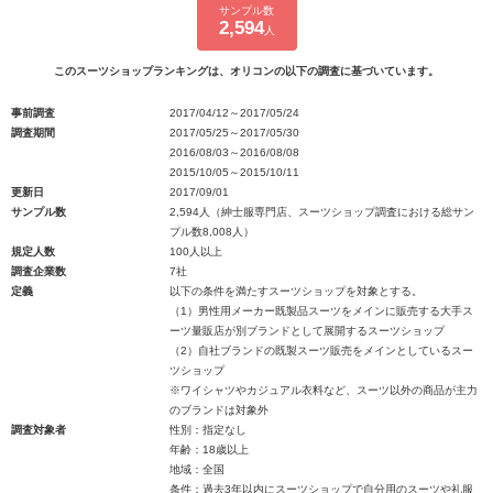
サンプル数
2,594
人
このスーツショップランキングは、オリコンの以下の調査に基づいています。
事前調査
2017/04/12～2017/05/24
調査期間
2017/05/25～2017/05/30
2016/08/03～2016/08/08
2015/10/05～2015/10/11
更新日
2017/09/01
サンプル数
2,594人（紳士服専門店、スーツショップ調査における総サン
プル数8,008人）
規定人数
100人以上
調査企業数
7社
定義
以下の条件を満たすスーツショップを対象とする。
（1）男性用メーカー既製品スーツをメインに販売する大手ス
ーツ量販店が別ブランドとして展開するスーツショップ
（2）自社ブランドの既製スーツ販売をメインとしているスー
ツショップ
※ワイシャツやカジュアル衣料など、スーツ以外の商品が主力
のブランドは対象外
調査対象者
性別：指定なし
年齢：18歳以上
地域：全国
条件：過去3年以内にスーツショップで自分用のスーツや礼服