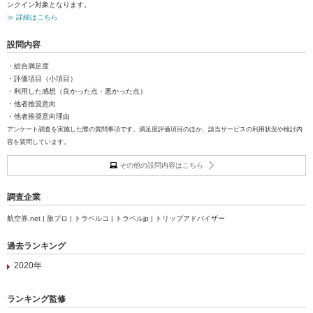
ンクイン対象となります。
≫ 詳細はこちら
設問内容
・総合満足度
・評価項目（小項目）
・利用した感想（良かった点・悪かった点）
・他者推奨意向
・他者推奨意向理由
アンケート調査を実施した際の質問事項です。満足度評価項目のほか、該当サービスの利用状況や検討内
容を質問しています。
その他の設問内容はこちら
調査企業
航空券.net | 旅プロ | トラベルコ | トラベルjp | トリップアドバイザー
過去ランキング
2020年
ランキング監修