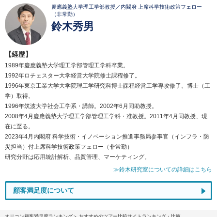
慶應義塾大学理工学部教授／内閣府 上席科学技術政策フェロー
（非常勤）
鈴木秀男
【経歴】
1989年慶應義塾大学理工学部管理工学科卒業。
1992年ロチェスター大学経営大学院修士課程修了。
1996年東京工業大学大学院理工学研究科博士課程経営工学専攻修了。博士（工
学）取得。
1996年筑波大学社会工学系・講師。2002年6月同助教授。
2008年4月慶應義塾大学理工学部管理工学科・准教授。2011年4月同教授、現
在に至る。
2023年4月内閣府 科学技術・イノベーション推進事務局参事官（インフラ・防
災担当）付上席科学技術政策フェロー（非常勤）
研究分野は応用統計解析、品質管理、マーケティング。
≫鈴木研究室についての詳細はこちら
顧客満足度について
オリコン顧客満足度ランキング
おすすめのツアー比較サイトランキング・比較