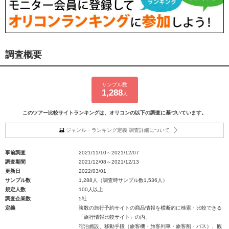
調査概要
サンプル数
1,288
人
このツアー比較サイトランキングは、オリコンの以下の調査に基づいています。
ジャンル・ランキング定義 調査詳細について
事前調査
2021/11/10～2021/12/07
調査期間
2021/12/08～2021/12/13
更新日
2022/03/01
サンプル数
1,288人（調査時サンプル数1,536人）
規定人数
100人以上
調査企業数
5社
定義
複数の旅行予約サイトの商品情報を横断的に検索・比較できる
「旅行情報比較サイト」の内、
宿泊施設、移動手段（旅客機・旅客列車・旅客船・バス）、観