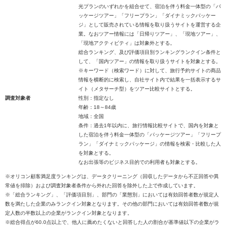
光プランのいずれかを組合せて、宿泊を伴う料金一体型の「パ
ッケージツアー」「フリープラン」「ダイナミックパッケー
ジ」として販売されている情報を取り扱うサイトを運営する企
業。なおツアー情報には「日帰りツアー」、「現地ツアー」、
「現地アクティビティ」は対象外とする。
総合ランキング、及び評価項目別ランキングランクイン条件と
して、「国内ツアー」の情報を取り扱うサイトを対象とする。
※キーワード（検索ワード）に対して、旅行予約サイトの商品
情報を横断的に検索し、自社サイト内で結果を一括表示するサ
イト（メタサーチ型）をツアー比較サイトとする。
調査対象者
性別：指定なし
年齢：18～84歳
地域：全国
条件：過去1年以内に、旅行情報比較サイトで、国内を対象と
した宿泊を伴う料金一体型の「パッケージツアー」「フリープ
ラン」「ダイナミックパッケージ」の情報を検索・比較した人
を対象とする。
なお出張等のビジネス目的での利用者も対象とする。
※オリコン顧客満足度ランキングは、データクリーニング（回収したデータから不正回答や異
常値を排除）および調査対象者条件から外れた回答を除外した上で作成しています。
※「総合ランキング」、「評価項目別」、部門の「業態別」においては有効回答者数が規定人
数を満たした企業のみランクイン対象となります。その他の部門においては有効回答者数が規
定人数の半数以上の企業がランクイン対象となります。
※総合得点が60.0点以上で、他人に薦めたくないと回答した人の割合が基準値以下の企業がラ