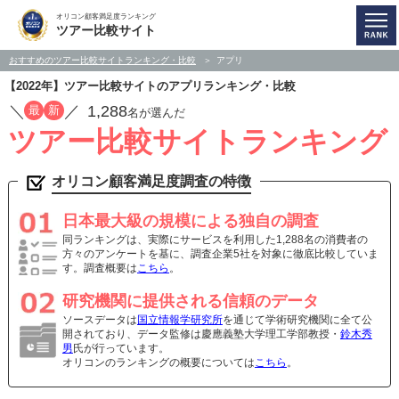
オリコン顧客満足度ランキング
ツアー比較サイト
おすすめのツアー比較サイトランキング・比較
アプリ
【2022年】ツアー比較サイトのアプリランキング・比較
／
／
1,288
最
新
名が選んだ
ツアー比較サイトランキング
オリコン顧客満足度調査の特徴
日本最大級の規模による独自の調査
同ランキングは、実際にサービスを利用した1,288名の消費者の
方々のアンケートを基に、調査企業5社を対象に徹底比較していま
す。調査概要は
こちら
。
研究機関に提供される信頼のデータ
ソースデータは
国立情報学研究所
を通じて学術研究機関に全て公
開されており、データ監修は慶應義塾大学理工学部教授・
鈴木秀
男
氏が行っています。
オリコンのランキングの概要については
こちら
。