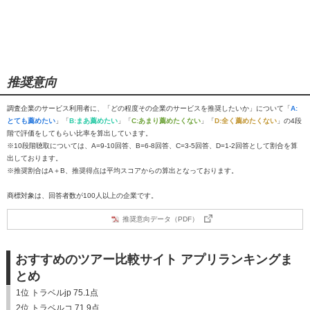
推奨意向
調査企業のサービス利用者に、「どの程度その企業のサービスを推奨したいか」について「
A:
とても薦めたい
」「
B:まあ薦めたい
」「
C:あまり薦めたくない
」「
D:全く薦めたくない
」の4段
階で評価をしてもらい比率を算出しています。
※10段階聴取については、A=9-10回答、B=6-8回答、C=3-5回答、D=1-2回答として割合を算
出しております。
※推奨割合はA＋B、推奨得点は平均スコアからの算出となっております。
商標対象は、回答者数が100人以上の企業です。
推奨意向データ（PDF）
おすすめのツアー比較サイト アプリランキングま
とめ
1位 トラベルjp 75.1点
2位 トラベルコ 71.9点