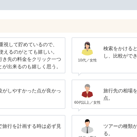
を重視して貯めているので、
検索をかける
が使えるのがとても嬉しい。
し、比較がで
行き先の料金をクリック一つ
10代／女性
とが出来るのも嬉しく思う。
較がしやすかった点が良かっ
旅行先の相場
点。
60代以上／女性
で旅行を計画する時は必ず見
ツアーの種類
る。