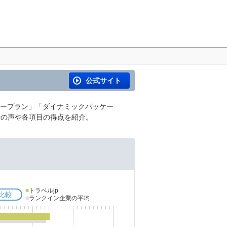
公式サイト
リープラン」「ダイナミックパッケー
者の声や各項目の得点を紹介。
■
トラベルjp
比較
■
ランクイン企業の平均