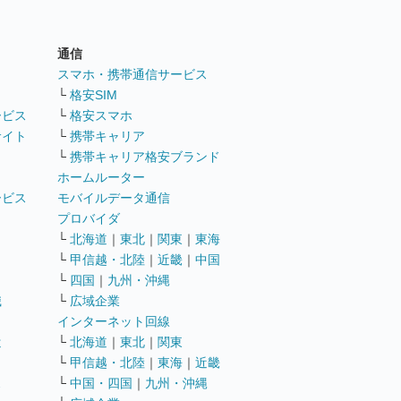
通信
ト
スマホ・携帯通信サービス
└
格安SIM
ービス
└
格安スマホ
サイト
└
携帯キャリア
└
携帯キャリア格安ブランド
ホームルーター
ービス
モバイルデータ通信
ト
プロバイダ
└
北海道
｜
東北
｜
関東
｜
東海
└
甲信越・北陸
｜
近畿
｜
中国
└
四国
｜
九州・沖縄
職
└
広域企業
インターネット回線
遣
└
北海道
｜
東北
｜
関東
└
甲信越・北陸
｜
東海
｜
近畿
ス
└
中国・四国
｜
九州・沖縄