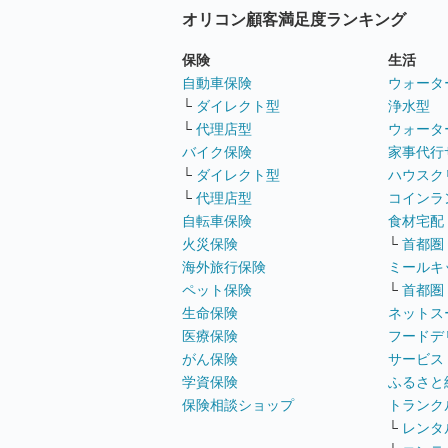
オリコン顧客満足度ランキング
保険
生活
自動車保険
ウォータ
└
ダイレクト型
浄水型
└
代理店型
ウォータ
バイク保険
家事代行
└
ダイレクト型
ハウスク
└
代理店型
コインラ
自転車保険
食材宅配
火災保険
└
首都圏
海外旅行保険
ミールキ
ペット保険
└
首都圏
生命保険
ネットス
医療保険
フードデ
がん保険
サービス
学資保険
ふるさと
保険相談ショップ
トランク
└
レンタ