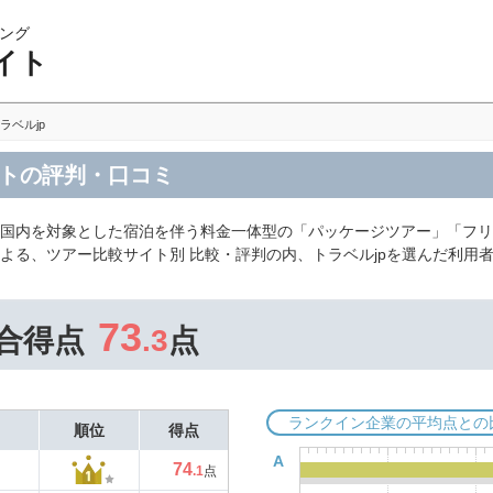
ング
イト
ラベルjp
イトの評判・口コミ
、国内を対象とした宿泊を伴う料金一体型の「パッケージツアー」「フ
よる、ツアー比較サイト別 比較・評判の内、トラベルjpを選んだ利用
73
合得点
.3
点
ランクイン企業の平均点との
順位
得点
A
74
.1
点