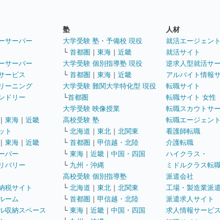
塾
人材
ーサーバー
大学受験 塾・予備校 現役
就活エージェン
└
首都圏
｜
東海
｜
近畿
就活サイト
ーサーバー
大学受験 個別指導塾 現役
逆求人型就活サ
サービス
└
首都圏
｜
東海
｜
近畿
アルバイト情報
リーニング
大学受験 難関大学特化型 現役
転職サイト
ンドリー
└
首都圏
転職サイト 女性
大学受験 映像授業
転職スカウトサ
｜
東海
｜
近畿
高校受験 塾
転職エージェン
ット
└
北海道
｜
東北
｜
北関東
看護師転職
｜
東海
｜
近畿
└
首都圏
｜
甲信越・北陸
介護転職
ーパー
└
東海
｜
近畿
｜
中国・四国
ハイクラス・
リバリー
└
九州・沖縄
ミドルクラス転
高校受験 個別指導塾
派遣会社
納税サイト
└
北海道
｜
東北
｜
北関東
工場・製造業派
ルーム
└
首都圏
｜
甲信越・北陸
派遣求人サイト
ル収納スペース
└
東海
｜
近畿
｜
中国・四国
求人情報サービ