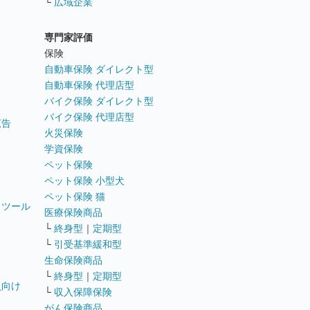
└
広域企業
専門家評価
ト
保険
自動車保険 ダイレクト型
自動車保険 代理店型
バイク保険 ダイレクト型
バイク保険 代理店型
広告
火災保険
学資保険
ペット保険
ペット保険 小型犬
ペット保険 猫
トツール
医療保険商品
└
終身型
｜
定期型
└
引受基準緩和型
生命保険商品
└
終身型
｜
定期型
員向け
└
収入保障保険
がん保険商品