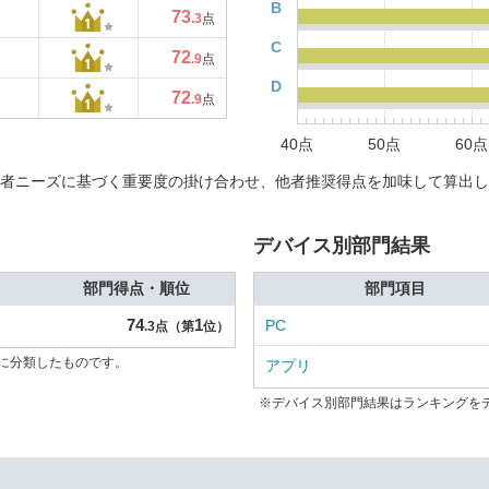
B
73
.3
点
C
72
.9
点
D
72
.9
点
40点
50点
60点
者ニーズに基づく重要度の掛け合わせ、他者推奨得点を加味して算出し
デバイス別部門結果
部門得点・順位
部門項目
74
1
PC
.3点（第
位）
に分類したものです。
アプリ
※デバイス別部門結果はランキングを