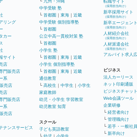
ナ
└
九州・沖縄
転職サイト
（採用担当向け）
中学受験 塾
新卒採用サイト
社
└
首都圏
｜
東海
｜
近畿
（採用担当向け）
アリング
中学受験 個別指導塾
新卒エージェン
（採用担当向け）
ー
└
首都圏
人材紹介会社
タカー
公立中高一貫校対策 塾
（採用担当向け）
ス
└
首都圏
人材派遣会社
（採用担当向け）
社
小学生 塾
アルバイト求人
報サイト
└
首都圏
｜
東海
｜
近畿
売店
小学生 個別指導塾
ビジネス
専門販売店
└
首都圏
｜
東海
｜
近畿
法人カーリース
ー系
通信教育
ネット印刷通販
販売店
└
高校生
｜
中学生
｜
小学生
ビジネスチャッ
売店
家庭教師
Web会議ツール
専門販売店
幼児・小学生 学習教室
企業研修
ー系
幼児教室 知育
└
経営者向け
販売店
└
管理職向け
スクール
└
若手・一般社
テナンスサービス
子ども英語教室
└
新卒向け
└
幼児
｜
小学生