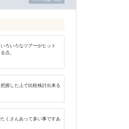
コメント総数：
件
といろいろなツアーがヒット
きる点。
を把握した上で比較検討出来る
がたくさんあって多い事ですあ