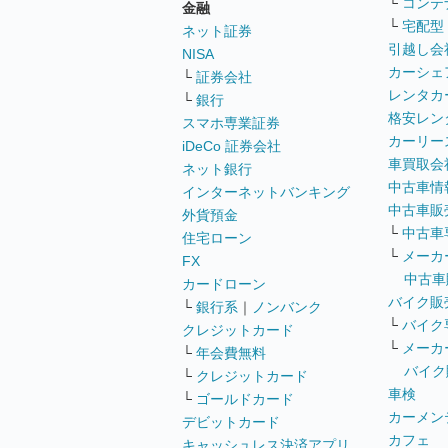
└
コンテ
金融
└
宅配型
ネット証券
引越し会
NISA
カーシェ
└
証券会社
レンタカ
└
銀行
格安レン
スマホ専業証券
カーリー
iDeCo 証券会社
車買取会
ネット銀行
中古車情
インターネットバンキング
中古車販
外貨預金
└
中古車
住宅ローン
└
メーカ
FX
中古車
カードローン
バイク販
└
銀行系
｜
ノンバンク
└
バイク
クレジットカード
└
メーカ
└
年会費無料
バイク
└
クレジットカード
車検
└
ゴールドカード
カーメン
デビットカード
カフェ
キャッシュレス決済アプリ