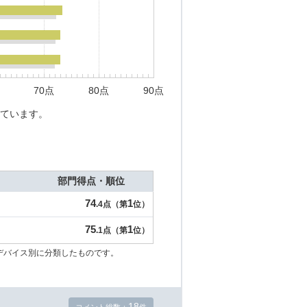
70点
80点
90点
ています。
部門得点・順位
74
1
.4点（第
位）
75
1
.1点（第
位）
デバイス別に分類したものです。
18