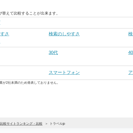
び替えて比較することが出来ます。
グ
やすさ
検索のしやすさ
検
さ
30代
4
スマートフォン
ア
業が2社未満のため発表しておりません。
比較サイトランキング・比較
トラベルjp