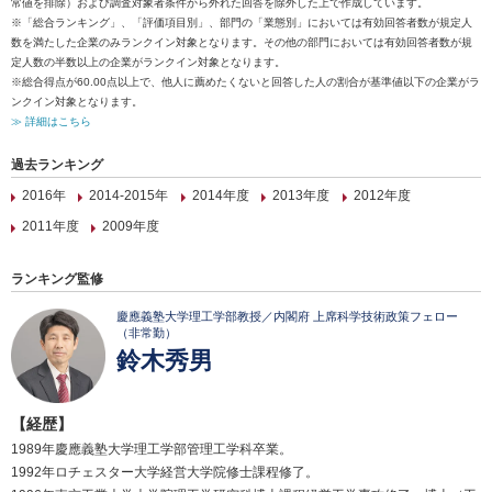
常値を排除）および調査対象者条件から外れた回答を除外した上で作成しています。
※「総合ランキング」、「評価項目別」、部門の「業態別」においては有効回答者数が規定人
数を満たした企業のみランクイン対象となります。その他の部門においては有効回答者数が規
定人数の半数以上の企業がランクイン対象となります。
※総合得点が60.00点以上で、他人に薦めたくないと回答した人の割合が基準値以下の企業がラ
ンクイン対象となります。
≫ 詳細はこちら
過去ランキング
2016年
2014-2015年
2014年度
2013年度
2012年度
2011年度
2009年度
ランキング監修
慶應義塾大学理工学部教授／内閣府 上席科学技術政策フェロー
（非常勤）
鈴木秀男
【経歴】
1989年慶應義塾大学理工学部管理工学科卒業。
1992年ロチェスター大学経営大学院修士課程修了。