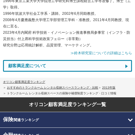
1996年東京工業大学大学院理工学研究科博士課程経営工学専攻修了。博士（工
学）取得。
1996年筑波大学社会工学系・講師。2002年6月同助教授。
2008年4月慶應義塾大学理工学部管理工学科・准教授。2011年4月同教授、現
在に至る。
2023年4月内閣府 科学技術・イノベーション推進事務局参事官（インフラ・防
災担当）付上席科学技術政策フェロー（非常勤）
研究分野は応用統計解析、品質管理、マーケティング。
≫鈴木研究室についての詳細はこちら
顧客満足度について
オリコン顧客満足度ランキング
おすすめのトランクルーム レンタル収納スペースランキング・比較
2013年版
トランクルーム レンタル収納スペースの保険や補償制度ランキング・口コミ情報
オリコン顧客満足度
ランキング一覧
保険
関連ランキング