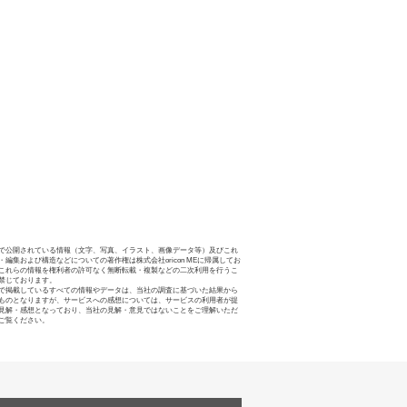
で公開されている情報（文字、写真、イラスト、画像データ等）及びこれ
・編集および構造などについての著作権は株式会社oricon MEに帰属してお
これらの情報を権利者の許可なく無断転載・複製などの二次利用を行うこ
禁じております。
で掲載しているすべての情報やデータは、当社の調査に基づいた結果から
ものとなりますが、サービスへの感想については、サービスの利用者が提
見解・感想となっており、当社の見解・意見ではないことをご理解いただ
ご覧ください。