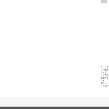
PR
当サイト
らの配置
ります。
とは固く
当サイト
作成した
出された
いた上で