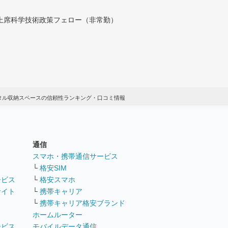
付上席科学技術政策フェロー（非常勤）
タル収納スペースの信頼性ランキング・口コミ情報
通信
ト
スマホ・携帯通信サービス
└
格安SIM
ービス
└
格安スマホ
サイト
└
携帯キャリア
└
携帯キャリア格安ブランド
ホームルーター
ービス
モバイルデータ通信