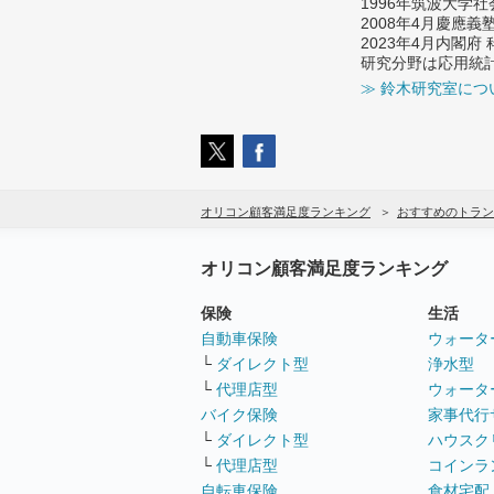
1996年筑波大学
2008年4月慶應
2023年4月内閣
研究分野は応用統
≫ 鈴木研究室につ
オリコン顧客満足度ランキング
おすすめのトラン
オリコン顧客満足度ランキング
保険
生活
自動車保険
ウォータ
└
ダイレクト型
浄水型
└
代理店型
ウォータ
バイク保険
家事代行
└
ダイレクト型
ハウスク
└
代理店型
コインラ
自転車保険
食材宅配