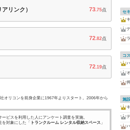
73
リアリンク）
.75
点
セ
72
.82
点
コ
72
.19
点
オリコンを前身企業に1967年よりスタート。2006年から
施
サービスを利用した
人にアンケート調査を実施。
社を対象にした「
トランクルーム レンタル収納スペース
」