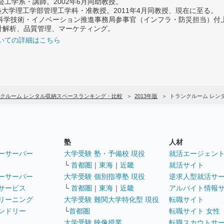
社会工学系・講師。2002年6月同助教授。
義塾大学理工学部管理工学科・准教授。2011年4月同教授、現在に至る。
府 科学技術・イノベーション推進事務局参事官（インフラ・防災担当）
計解析、品質管理、マーケティング。
いての詳細はこちら
クルーム レンタル収納スペースランキング・比較
2013年版
トランクルーム レン
塾
人材
ーサーバー
大学受験 塾・予備校 現役
就活エージェン
└
首都圏
｜
東海
｜
近畿
就活サイト
ーサーバー
大学受験 個別指導塾 現役
逆求人型就活サ
サービス
└
首都圏
｜
東海
｜
近畿
アルバイト情報
リーニング
大学受験 難関大学特化型 現役
転職サイト
ンドリー
└
首都圏
転職サイト 女性
大学受験 映像授業
転職スカウトサ