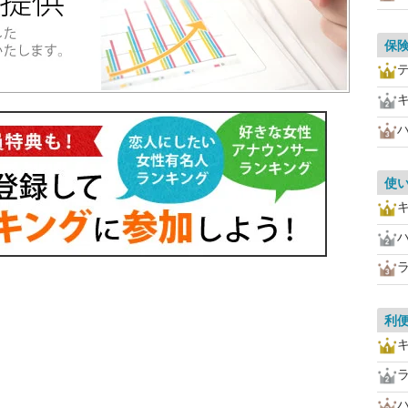
保
使
利