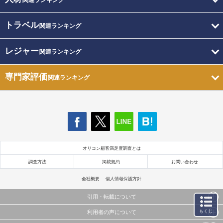
関連ランキング
トラベル
関連ランキング
レジャー
関連ランキング
専門家評価
関連ランキング
オリコン顧客満足度調査とは
調査方法
掲載規約
お問い合わせ
会社概要
個人情報保護方針
引用・転載について
もくじ
利用者の声について
当サイトで公開されている情報（文字、写真、イラスト、画像データ等）及びこれらの配置・
編集および構造などについての著作権は株式会社oricon MEに帰属しております。