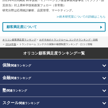
2023年4月内閣府 科学技術・イノベーション推進事務局参事官（インフラ・防
災担当）付上席科学技術政策フェロー（非常勤）
研究分野は応用統計解析、品質管理、マーケティング。
≫鈴木研究室についての詳細はこちら
顧客満足度について
オリコン顧客満足度ランキング
おすすめのトランクルーム コンテナランキング・比較
2014年版
トランクルーム コンテナの保険や補償制度ランキング・口コミ情報
オリコン顧客満足度
ランキング一覧
保険
関連ランキング
金融
関連ランキング
塾
関連ランキング
スクール
関連ランキング