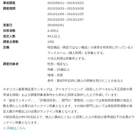
事前調査
2015/08/11～2015/10/22
調査期間
2015/10/23～2015/10/29
2014/11/06～2014/11/25
2013/10/25～2013/11/07
更新日
2016/02/01
回答者数
4,459人
規定人数
40人以上
調査企業数
15社
定義
特定物品（商品ではない物品）の保管を恒常的に行っているト
ランクルーム（個人利用）を対象とする。
※法人利用は対象外とする。
調査対象者
性別：指定なし
年齢：20歳以上
地域：全国
条件：過去5年以内に個人の荷物を預けたことがある人
※オリコン顧客満足度ランキングは、データクリーニング（回収したデータから不正回答や異
常値を排除）および調査対象者条件から外れた回答を除外した上で作成しています。
※「総合ランキング」、「評価項目別」、部門の「業態別」においては有効回答者数が規定人
数を満たした企業のみランクイン対象となります。その他の部門においては有効回答者数が規
定人数の半数以上の企業がランクイン対象となります。
※総合得点が60.00点以上で、他人に薦めたくないと回答した人の割合が基準値以下の企業がラ
ンクイン対象となります。
≫ 詳細はこちら