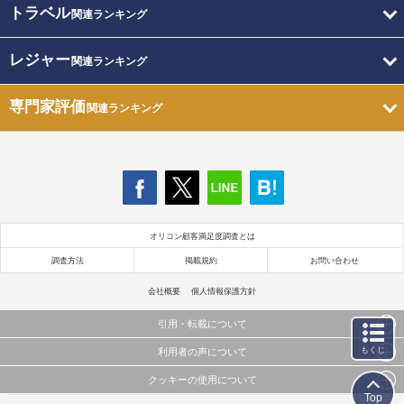
トラベル
関連ランキング
レジャー
関連ランキング
専門家評価
関連ランキング
オリコン顧客満足度調査とは
調査方法
掲載規約
お問い合わせ
会社概要
個人情報保護方針
引用・転載について
もくじ
利用者の声について
当サイトで公開されている情報（文字、写真、イラスト、画像データ等）及びこれらの配置・
編集および構造などについての著作権は株式会社oricon MEに帰属しております。
クッキーの使用について
当サイトに掲載している内容はすべてサービスの利用者が提出された見解・感想です。
これらの情報を権利者の許可なく無断転載・複製などの二次利用を行うことは固く禁じており
Top
弊社が内容について正確性を含め一切保証するものではありません。
ます。