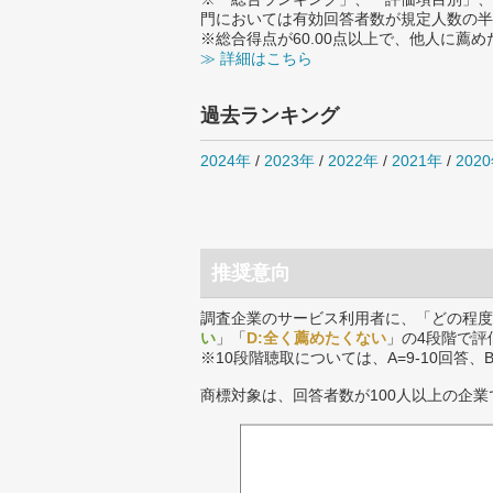
門においては有効回答者数が規定人数の半
※総合得点が60.00点以上で、他人に
≫ 詳細はこちら
過去ランキング
2024年
/
2023年
/
2022年
/
2021年
/
202
推奨意向
調査企業のサービス利用者に、「どの程度
い
」「
D:全く薦めたくない
」の4段階で評
※10段階聴取については、A=9-10回答、
商標対象は、回答者数が100人以上の企業