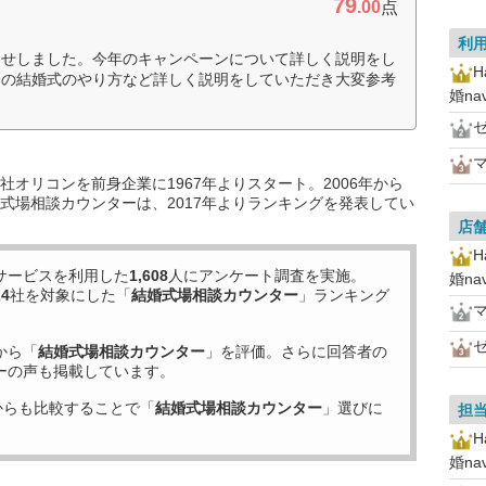
79
.00
点
利
わせしました。今年のキャンペーンについて詳しく説明をし
今の結婚式のやり方など詳しく説明をしていただき大変参考
婚n
オリコンを前身企業に1967年よりスタート。2006年から
式場相談カウンターは、2017年よりランキングを発表してい
店
サービスを利用した
1,608
人にアンケート調査を実施。
婚n
24
社を対象にした「
結婚式場相談カウンター
」ランキング
から「
結婚式場相談カウンター
」を評価。さらに回答者の
ーの声も掲載しています。
からも比較することで「
結婚式場相談カウンター
」選びに
担
婚n