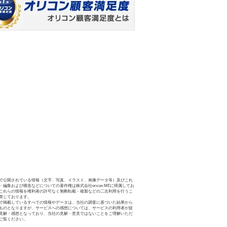
で公開されている情報（文字、写真、イラスト、画像データ等）及びこれ
・編集および構造などについての著作権は株式会社oricon MEに帰属してお
これらの情報を権利者の許可なく無断転載・複製などの二次利用を行うこ
禁じております。
で掲載しているすべての情報やデータは、当社の調査に基づいた結果から
ものとなりますが、サービスへの感想については、サービスの利用者が提
見解・感想となっており、当社の見解・意見ではないことをご理解いただ
ご覧ください。