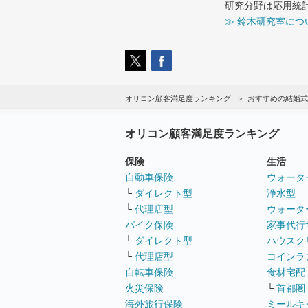
研究分野は応用統
≫ 鈴木研究室につ
オリコン顧客満足度ランキング
おすすめの結婚式
オリコン顧客満足度ランキング
保険
生活
自動車保険
ウォータ
└
ダイレクト型
浄水型
└
代理店型
ウォータ
バイク保険
家事代行
└
ダイレクト型
ハウスク
└
代理店型
コインラ
自転車保険
食材宅配
火災保険
└
首都圏
海外旅行保険
ミールキ