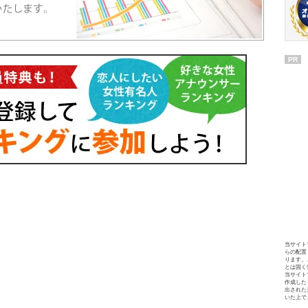
PR
当サイト
らの配置
ります。
とは固く
当サイト
作成した
出された
いた上で