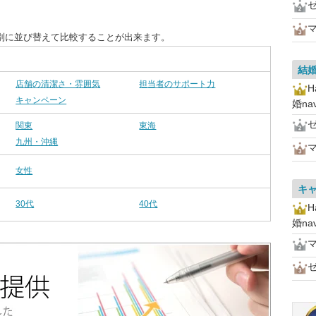
別に並び替えて比較することが出来ます。
結
店舗の清潔さ・雰囲気
担当者のサポート力
キャンペーン
婚n
関東
東海
九州・沖縄
女性
キ
30代
40代
婚n