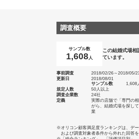
調査概要
サンプル数
この結婚式場相
1,608
ています。
人
事前調査
2018/02/26～2018/05/2
更新日
2018/08/01
サンプル数
1,6
規定人数
50人以上
調査企業数
24社
定義
実際の店舗で「専門の相
がら、結婚式場を探して
業
※オリコン顧客満足度ランキングは、デー
および調査対象者条件から外れた回答を
※「総合ランキング」、「評価項目別」、