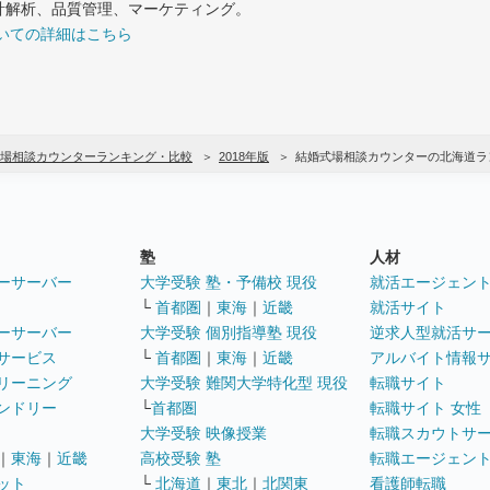
計解析、品質管理、マーケティング。
いての詳細はこちら
場相談カウンターランキング・比較
2018年版
結婚式場相談カウンターの北海道ラ
塾
人材
ーサーバー
大学受験 塾・予備校 現役
就活エージェン
└
首都圏
｜
東海
｜
近畿
就活サイト
ーサーバー
大学受験 個別指導塾 現役
逆求人型就活サ
サービス
└
首都圏
｜
東海
｜
近畿
アルバイト情報
リーニング
大学受験 難関大学特化型 現役
転職サイト
ンドリー
└
首都圏
転職サイト 女性
大学受験 映像授業
転職スカウトサ
｜
東海
｜
近畿
高校受験 塾
転職エージェン
ット
└
北海道
｜
東北
｜
北関東
看護師転職