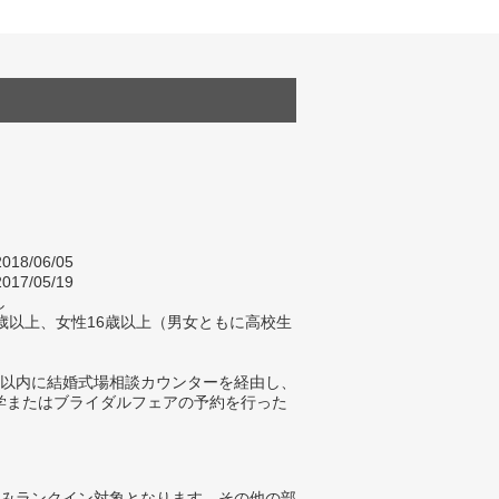
018/06/05
017/05/19
し
歳以上、女性16歳以上（男女ともに高校生
）
年以内に結婚式場相談カウンターを経由し、
学またはブライダルフェアの予約を行った
みランクイン対象となります。その他の部