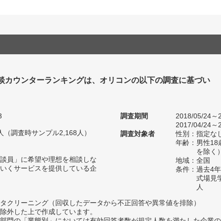
談カウンターランキングは、オリコンの以下の調査に基づい
3
調査期間
2018/05/24～2
2017/04/24～2
08人（調査時サンプル2,168人）
調査対象者
性別：指定な
年齢：男性18
を除く
談員」に希望や理想を相談しな
地域：全国
いくサービスを提供している企
条件：過去4
式場見
人
タクリーニング（回収したデータから不正回答や異常値を排除）
除外した上で作成しています。
部門の「業態別」においては有効回答者数が規定人数を満たした企業の