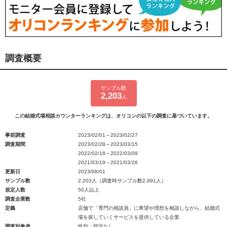
調査概要
サンプル数
2,203
人
この結婚式場相談カウンターランキングは、オリコンの以下の調査に基づいています。
事前調査
2023/02/01～2023/02/27
調査期間
2023/02/28～2023/03/15
2022/02/18～2022/03/09
2021/03/19～2021/03/26
更新日
2023/08/01
サンプル数
2,203人（調査時サンプル数2,891人）
規定人数
50人以上
調査企業数
5社
定義
店舗で「専門の相談員」に希望や理想を相談しながら、結婚式
場を探していくサービスを提供している企業
調査対象者
性別：指定なし