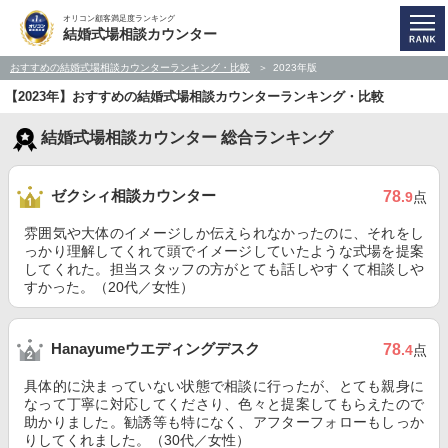
オリコン顧客満足度ランキング
結婚式場相談カウンター
おすすめの結婚式場相談カウンターランキング・比較
2023年版
【2023年】おすすめの結婚式場相談カウンターランキング・比較
結婚式場相談カウンター 総合ランキング
ゼクシィ相談カウンター
78
.9
点
雰囲気や大体のイメージしか伝えられなかったのに、それをし
っかり理解してくれて頭でイメージしていたような式場を提案
してくれた。担当スタッフの方がとても話しやすくて相談しや
すかった。（20代／女性）
Hanayumeウエディングデスク
78
.4
点
具体的に決まっていない状態で相談に行ったが、とても親身に
なって丁寧に対応してくださり、色々と提案してもらえたので
助かりました。勧誘等も特になく、アフターフォローもしっか
りしてくれました。（30代／女性）