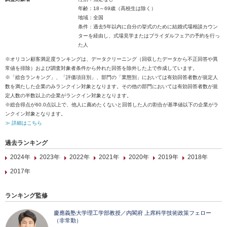
年齢：18～69歳（高校生は除く）
地域：全国
条件：過去5年以内に自分の挙式のために結婚式場相談カウン
ターを経由し、式場見学またはブライダルフェアの予約を行っ
た人
※オリコン顧客満足度ランキングは、データクリーニング（回収したデータから不正回答や異
常値を排除）および調査対象者条件から外れた回答を除外した上で作成しています。
※「総合ランキング」、「評価項目別」、部門の「業態別」においては有効回答者数が規定人
数を満たした企業のみランクイン対象となります。その他の部門においては有効回答者数が規
定人数の半数以上の企業がランクイン対象となります。
※総合得点が60.0点以上で、他人に薦めたくないと回答した人の割合が基準値以下の企業がラ
ンクイン対象となります。
≫ 詳細はこちら
過去ランキング
2024年
2023年
2022年
2021年
2020年
2019年
2018年
2017年
ランキング監修
慶應義塾大学理工学部教授／内閣府 上席科学技術政策フェロー
（非常勤）