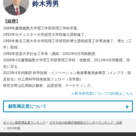
鈴木秀男
【経歴】
1989年慶應義塾大学理工学部管理工学科卒業。
1992年ロチェスター大学経営大学院修士課程修了。
1996年東京工業大学大学院理工学研究科博士課程経営工学専攻修了。博士（工
学）取得。
1996年筑波大学社会工学系・講師。2002年6月同助教授。
2008年4月慶應義塾大学理工学部管理工学科・准教授。2011年4月同教授、現
在に至る。
2023年4月内閣府 科学技術・イノベーション推進事務局参事官（インフラ・防
災担当）付上席科学技術政策フェロー（非常勤）
研究分野は応用統計解析、品質管理、マーケティング。
≫鈴木研究室についての詳細はこちら
顧客満足度について
オリコン顧客満足度ランキング
おすすめの結婚式場相談カウンターランキング・比較
2023年版