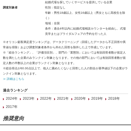
結婚式場を探していくサービスを提供している企業
調査対象者
性別：指定なし
年齢：男性18歳以上、女性16歳以上（男女ともに高校生を除
く）
地域：全国
条件：過去4年以内に結婚式場相談カウンターを経由し、式場
見学またはブライダルフェアの予約を行った人
※オリコン顧客満足度ランキングは、データクリーニング（回収したデータから不正回答や異
常値を排除）および調査対象者条件から外れた回答を除外した上で作成しています。
※「総合ランキング」、「評価項目別」、部門の「業態別」においては有効回答者数が規定人
数を満たした企業のみランクイン対象となります。その他の部門においては有効回答者数が規
定人数の半数以上の企業がランクイン対象となります。
※総合得点が60.00点以上で、他人に薦めたくないと回答した人の割合が基準値以下の企業がラ
ンクイン対象となります。
≫ 詳細はこちら
過去ランキング
2024年
2023年
2022年
2021年
2020年
2019年
2018年
2017年
推奨意向