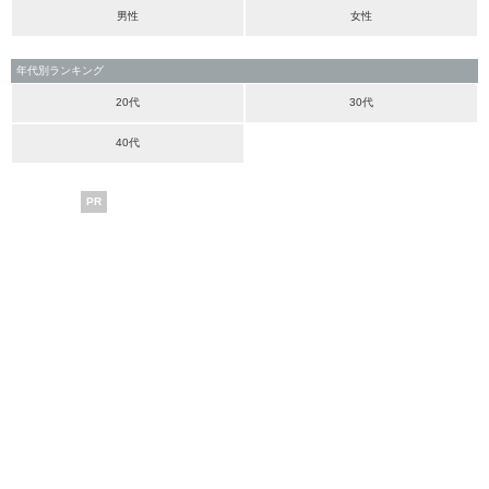
男性
女性
年代別ランキング
20代
30代
40代
PR