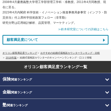
2008年4月慶應義塾大学理工学部管理工学科・准教授。2011年4月同教授、現
在に至る。
2023年4月内閣府 科学技術・イノベーション推進事務局参事官（インフラ・防
災担当）付上席科学技術政策フェロー（非常勤）
研究分野は応用統計解析、品質管理、マーケティング。
≫鈴木研究室についての詳細はこちら
顧客満足度について
オリコン顧客満足度ランキング
おすすめの結婚式場相談カウンターランキング・比較
2018年版
結婚式場相談カウンターのキャンペーンランキング・口コミ情報
オリコン顧客満足度
ランキング一覧
保険
関連ランキング
金融
関連ランキング
塾
関連ランキング