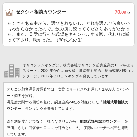
ゼクシィ相談カウンター
70
.09
点
たくさんある中から、選びきれないし、どれを選んだら良いか
もわからなかったので。数カ所に絞ってくださりありがたかっ
た。また、見学に行った式場をキャンセルする際、代わりに断
って下さり、助かった。（30代／女性）
オリコンランキングは、株式会社オリコンを前身企業に1967年より
スタート。2006年からは顧客満足度調査を開始。結婚式場相談カウ
ンターは、2017年よりランキングを発表しています。
オリコン顧客満足度調査では、実際にサービスを利用した
1,608
人にアンケ
ート調査を実施。
満足度に関する回答を基に、調査企業
24
社を対象にした「
結婚式場相談カ
ウンター
」ランキングを発表しています。
総合満足度だけでなく、様々な切り口から「
結婚式場相談カウンター
」を
評価。さらに回答者の口コミや評判といった、実際のユーザーの声も掲載
しています。