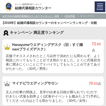
オリコン顧客満足度ランキング
結婚式場相談カウンター
おすすめの結婚式場相談カウンターランキング・比較
2018年版
キャンペーン
【2018年】結婚式場相談カウンターのキャンペーンランキング・比較
キャンペーン 満足度ランキング
72
.82
Hanayumeウエディングデスク（旧：すぐ婚
naviブライズデスク）
点
店舗でオススメされたところ以外で決めたにも関わらず、よく
相談にのってもらうことができ助かりました。とくに式場担当
者に聞きにくいことにアドバイスしてもらうことができてあり
がたかった。（30代／男性）
マイナビウエディングサロン
70
.53
点
主人の仕事の関係上、見学の出来る日程が限られていたので、
行きたい式場を効率よく(試食やイベントも鑑みた上で)予約し
てくださったのはとても助かりました。（30代／女性）