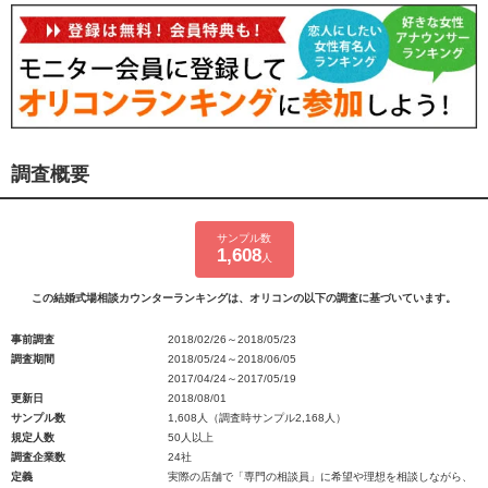
調査概要
サンプル数
1,608
人
この結婚式場相談カウンターランキングは、オリコンの以下の調査に基づいています。
事前調査
2018/02/26～2018/05/23
調査期間
2018/05/24～2018/06/05
2017/04/24～2017/05/19
更新日
2018/08/01
サンプル数
1,608人（調査時サンプル2,168人）
規定人数
50人以上
調査企業数
24社
定義
実際の店舗で「専門の相談員」に希望や理想を相談しながら、