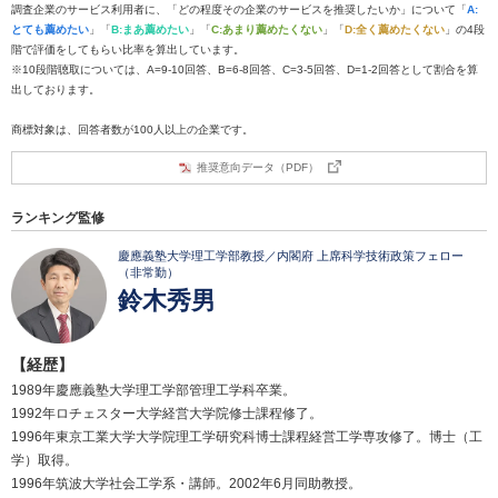
調査企業のサービス利用者に、「どの程度その企業のサービスを推奨したいか」について「
A:
とても薦めたい
」「
B:まあ薦めたい
」「
C:あまり薦めたくない
」「
D:全く薦めたくない
」の4段
階で評価をしてもらい比率を算出しています。
※10段階聴取については、A=9-10回答、B=6-8回答、C=3-5回答、D=1-2回答として割合を算
出しております。
商標対象は、回答者数が100人以上の企業です。
推奨意向データ（PDF）
ランキング監修
慶應義塾大学理工学部教授／内閣府 上席科学技術政策フェロー
（非常勤）
鈴木秀男
【経歴】
1989年慶應義塾大学理工学部管理工学科卒業。
1992年ロチェスター大学経営大学院修士課程修了。
1996年東京工業大学大学院理工学研究科博士課程経営工学専攻修了。博士（工
学）取得。
1996年筑波大学社会工学系・講師。2002年6月同助教授。