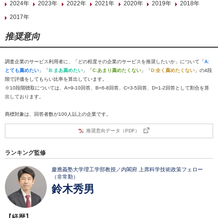
2024年
2023年
2022年
2021年
2020年
2019年
2018年
2017年
推奨意向
調査企業のサービス利用者に、「どの程度その企業のサービスを推奨したいか」について「
A:
とても薦めたい
」「
B:まあ薦めたい
」「
C:あまり薦めたくない
」「
D:全く薦めたくない
」の4段
階で評価をしてもらい比率を算出しています。
※10段階聴取については、A=9-10回答、B=6-8回答、C=3-5回答、D=1-2回答として割合を算
出しております。
商標対象は、回答者数が100人以上の企業です。
推奨意向データ（PDF）
ランキング監修
慶應義塾大学理工学部教授／内閣府 上席科学技術政策フェロー
（非常勤）
鈴木秀男
【経歴】