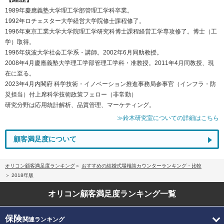
1989年慶應義塾大学理工学部管理工学科卒業。
1992年ロチェスター大学経営大学院修士課程修了。
1996年東京工業大学大学院理工学研究科博士課程経営工学専攻修了。博士（工
学）取得。
1996年筑波大学社会工学系・講師。2002年6月同助教授。
2008年4月慶應義塾大学理工学部管理工学科・准教授。2011年4月同教授、現
在に至る。
2023年4月内閣府 科学技術・イノベーション推進事務局参事官（インフラ・防
災担当）付上席科学技術政策フェロー（非常勤）
研究分野は応用統計解析、品質管理、マーケティング。
≫鈴木研究室についての詳細はこちら
顧客満足度について
オリコン顧客満足度ランキング
おすすめの結婚式場相談カウンターランキング・比較
2018年版
オリコン顧客満足度
ランキング一覧
保険
関連ランキング