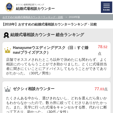
オリコン顧客満足度ランキング
結婚式場相談カウンター
おすすめの結婚式場相談カウンターランキング・比較
2018年版
【2018年】おすすめの結婚式場相談カウンターランキング・比較
結婚式場相談カウンター 総合ランキング
78
.52
Hanayumeウエディングデスク（旧：すぐ婚
naviブライズデスク）
点
店舗でオススメされたところ以外で決めたにも関わらず、よく
相談にのってもらうことができ助かりました。とくに式場担当
者に聞きにくいことにアドバイスしてもらうことができてあり
がたかった。（30代／男性）
ゼクシィ相談カウンター
77
.03
点
たくさんある中から、選びきれないし、どれを選んだら良いか
もわからなかったので。数カ所に絞ってくださりありがたかっ
た。また、見学に行った式場をキャンセルする際、代わりに断
って下さり、助かった。（30代／女性）