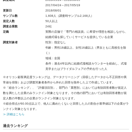
2017/04/24～2017/05/19
更新日
2018/08/01
サンプル数
1,608人（調査時サンプル2,168人）
規定人数
50人以上
調査企業数
24社
定義
実際の店舗で「専門の相談員」に希望や理想を相談しながら、
結婚式場を探していくサービスを提供している企業
調査対象者
性別：指定なし
年齢：男性18歳以上、女性16歳以上（男女ともに高校生を除
く）
地域：全国
条件：過去4年以内に結婚式場相談カウンターを経由し、式場
見学またはブライダルフェアの予約を行った人
※オリコン顧客満足度ランキングは、データクリーニング（回収したデータから不正回答や異
常値を排除）および調査対象者条件から外れた回答を除外した上で作成しています。
※「総合ランキング」、「評価項目別」、部門の「業態別」においては有効回答者数が規定人
数を満たした企業のみランクイン対象となります。その他の部門においては有効回答者数が規
定人数の半数以上の企業がランクイン対象となります。
※総合得点が60.00点以上で、他人に薦めたくないと回答した人の割合が基準値以下の企業がラ
ンクイン対象となります。
≫ 詳細はこちら
過去ランキング