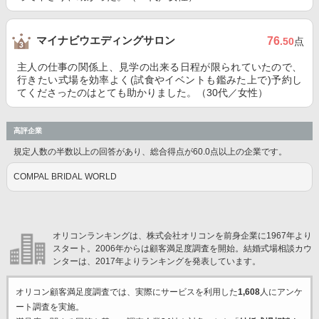
マイナビウエディングサロン
76
.50
点
主人の仕事の関係上、見学の出来る日程が限られていたので、
行きたい式場を効率よく(試食やイベントも鑑みた上で)予約し
てくださったのはとても助かりました。（30代／女性）
高評企業
規定人数の半数以上の回答があり、総合得点が60.0点以上の企業です。
COMPAL BRIDAL WORLD
オリコンランキングは、株式会社オリコンを前身企業に1967年より
スタート。2006年からは顧客満足度調査を開始。結婚式場相談カウ
ンターは、2017年よりランキングを発表しています。
オリコン顧客満足度調査では、実際にサービスを利用した
1,608
人にアンケ
ート調査を実施。