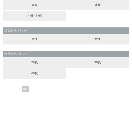
東海
近畿
九州・沖縄
男女別ランキング
男性
女性
年代別ランキング
20代
30代
40代
PR