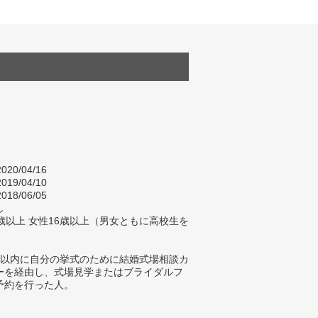
020/04/16
019/04/10
018/06/05
し
歳以上 女性16歳以上（男女ともに高校生を
年以内に自分の挙式のために結婚式場相談カ
ーを経由し、式場見学またはブライダルフ
予約を行った人。