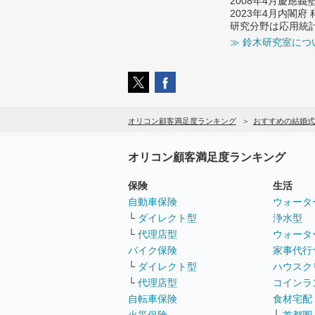
2008年4月慶應
2023年4月内閣
研究分野は応用統
≫ 鈴木研究室につ
オリコン顧客満足度ランキング
おすすめの結婚式
オリコン顧客満足度ランキング
保険
生活
自動車保険
ウォータ
└
ダイレクト型
浄水型
└
代理店型
ウォータ
バイク保険
家事代行
└
ダイレクト型
ハウスク
└
代理店型
コインラ
自転車保険
食材宅配