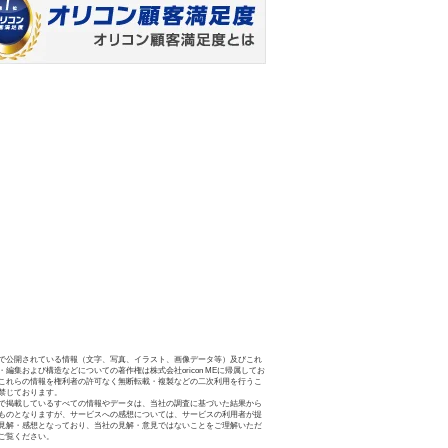
で公開されている情報（文字、写真、イラスト、画像データ等）及びこれ
・編集および構造などについての著作権は株式会社oricon MEに帰属してお
これらの情報を権利者の許可なく無断転載・複製などの二次利用を行うこ
禁じております。
で掲載しているすべての情報やデータは、当社の調査に基づいた結果から
ものとなりますが、サービスへの感想については、サービスの利用者が提
見解・感想となっており、当社の見解・意見ではないことをご理解いただ
ご覧ください。