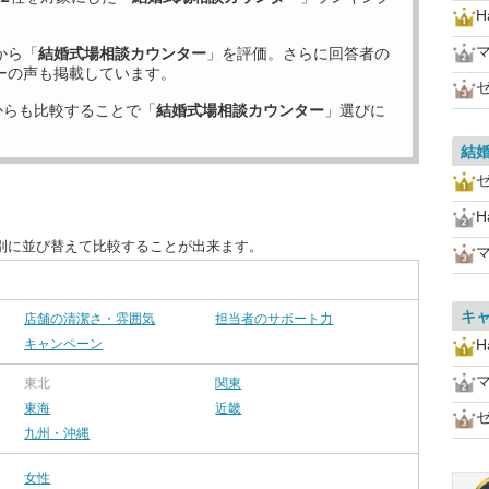
H
から「
結婚式場相談カウンター
」を評価。さらに回答者の
ーの声も掲載しています。
からも比較することで「
結婚式場相談カウンター
」選びに
結
H
別に並び替えて比較することが出来ます。
キ
店舗の清潔さ・雰囲気
担当者のサポート力
キャンペーン
H
東北
関東
東海
近畿
九州・沖縄
女性