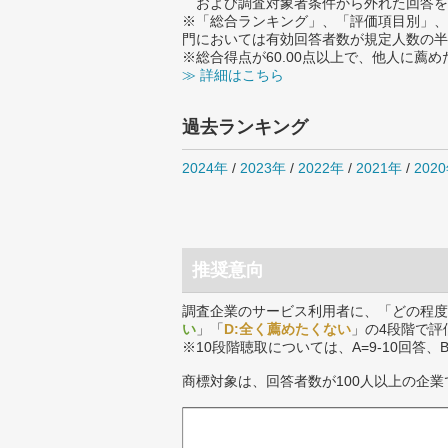
および調査対象者条件から外れた回答を
※「総合ランキング」、「評価項目別」、
門においては有効回答者数が規定人数の半
※総合得点が60.00点以上で、他人に
≫ 詳細はこちら
過去ランキング
2024年
/
2023年
/
2022年
/
2021年
/
202
推奨意向
調査企業のサービス利用者に、「どの程度
い
」「
D:全く薦めたくない
」の4段階で評
※10段階聴取については、A=9-10回答、
商標対象は、回答者数が100人以上の企業