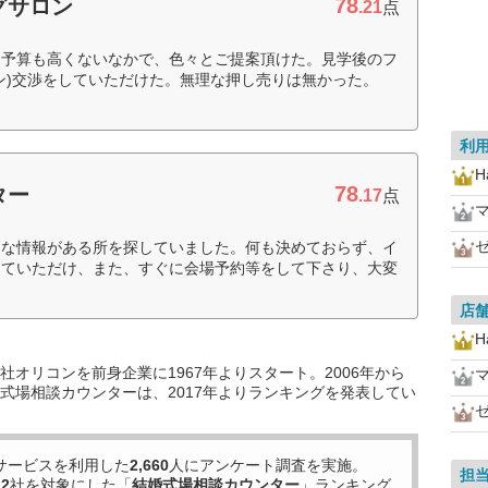
78
グサロン
.21
点
、予算も高くないなかで、色々とご提案頂けた。見学後のフ
ン)交渉をしていただけた。無理な押し売りは無かった。
利
H
78
ター
.17
点
富な情報がある所を探していました。何も決めておらず、イ
していただけ、また、すぐに会場予約等をして下さり、大変
店
H
オリコンを前身企業に1967年よりスタート。2006年から
式場相談カウンターは、2017年よりランキングを発表してい
サービスを利用した
2,660
人にアンケート調査を実施。
担
22
社を対象にした「
結婚式場相談カウンター
」ランキング