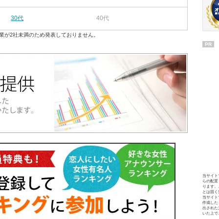
30代
40代
業が2社未満のため発表しておりません。
PR
当サイト
らの配置
ります。
とは固く
当サイト
作成した
出された
いた上で