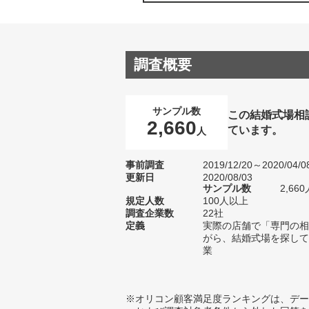
調査概要
サンプル数
この結婚式場相
2,660
ています。
人
事前調査
2019/12/20～2020/04/0
更新日
2020/08/03
サンプル数
2,6
規定人数
100人以上
調査企業数
22社
定義
実際の店舗で「専門の相
がら、結婚式場を探して
業
※オリコン顧客満足度ランキングは、デー