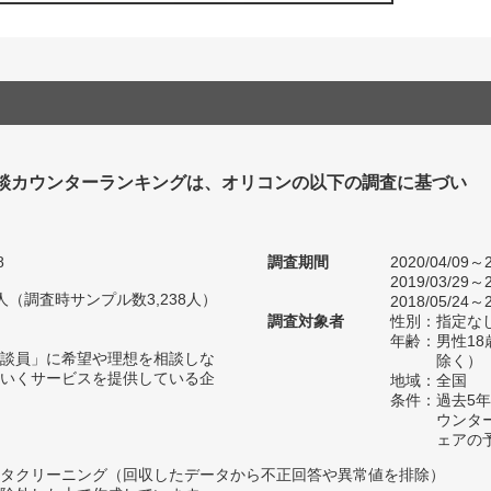
談カウンターランキングは、オリコンの以下の調査に基づい
8
調査期間
2020/04/09～2
2019/03/29～2
60人（調査時サンプル数3,238人）
2018/05/24～2
調査対象者
性別：指定な
年齢：男性18
談員」に希望や理想を相談しな
除く）
いくサービスを提供している企
地域：全国
条件：過去5
ウンタ
ェアの
タクリーニング（回収したデータから不正回答や異常値を排除）