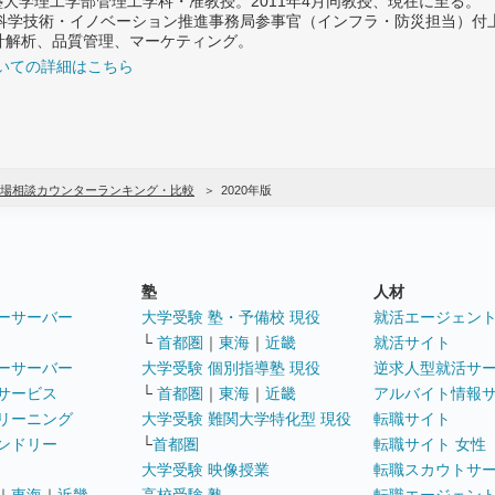
義塾大学理工学部管理工学科・准教授。2011年4月同教授、現在に至る。
府 科学技術・イノベーション推進事務局参事官（インフラ・防災担当）
計解析、品質管理、マーケティング。
いての詳細はこちら
場相談カウンターランキング・比較
2020年版
塾
人材
ーサーバー
大学受験 塾・予備校 現役
就活エージェン
└
首都圏
｜
東海
｜
近畿
就活サイト
ーサーバー
大学受験 個別指導塾 現役
逆求人型就活サ
サービス
└
首都圏
｜
東海
｜
近畿
アルバイト情報
リーニング
大学受験 難関大学特化型 現役
転職サイト
ンドリー
└
首都圏
転職サイト 女性
大学受験 映像授業
転職スカウトサ