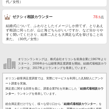
代／女性）
ゼクシィ相談カウンター
78
.5
点
結婚式について、ふわりとしたイメージしか持てず、とりあえ
ず相談に伺ったが、山と海どちらがいいですか、など分かりや
すく聞いてくださり、結果二人とも大満足な式を挙げること出
来た。（30代／女性）
オリコンランキングは、株式会社オリコンを前身企業に1967年より
スタート。2006年からは顧客満足度調査を開始。結婚式場相談カウ
ンターは、2017年よりランキングを発表しています。
オリコン顧客満足度調査では、実際にサービスを利用した
2,322
人にアンケ
ート調査を実施。
満足度に関する回答を基に、調査企業
7
社を対象にした「
結婚式場相談カウ
ンター
」ランキングを発表しています。
総合満足度だけでなく、様々な切り口から「
結婚式場相談カウンター
」を