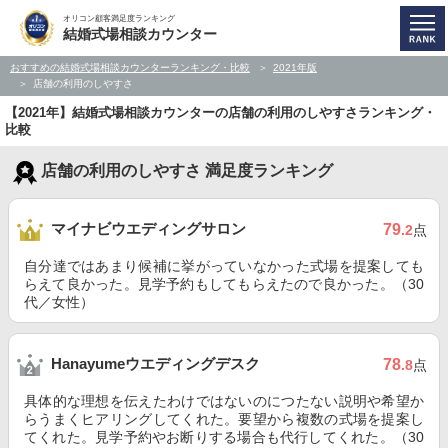
オリコン顧客満足度ランキング
結婚式場相談カウンター
おすすめの結婚式場相談カウンターランキング・比較
2021年版
店舗の利用のしやすさ
【2021年】結婚式場相談カウンターの店舗の利用のしやすさランキング・
比較
店舗の利用のしやすさ 満足度ランキング
マイナビウエディングサロン
79
.2
点
自分達ではあまり候補に挙がっていなかった式場を提案しても
らえて良かった。見学予約もしてもらえたので良かった。（30
代／女性）
Hanayumeウエディングデスク
78
.8
点
具体的な理想を伝えたわけではないのにつたない説明や希望か
らうまくヒアリングしてくれた。要望から複数の式場を提案し
てくれた。見学予約やお断りする場合も代行してくれた。（30