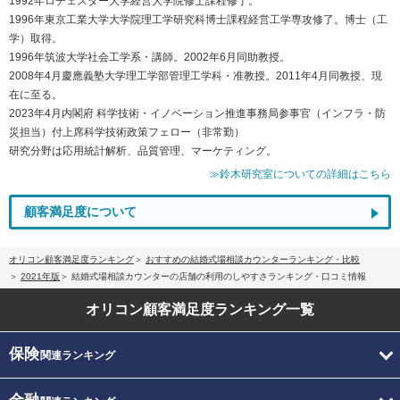
1992年ロチェスター大学経営大学院修士課程修了。
1996年東京工業大学大学院理工学研究科博士課程経営工学専攻修了。博士（工
学）取得。
1996年筑波大学社会工学系・講師。2002年6月同助教授。
2008年4月慶應義塾大学理工学部管理工学科・准教授。2011年4月同教授、現
在に至る。
2023年4月内閣府 科学技術・イノベーション推進事務局参事官（インフラ・防
災担当）付上席科学技術政策フェロー（非常勤）
研究分野は応用統計解析、品質管理、マーケティング。
≫鈴木研究室についての詳細はこちら
顧客満足度について
オリコン顧客満足度ランキング
おすすめの結婚式場相談カウンターランキング・比較
2021年版
結婚式場相談カウンターの店舗の利用のしやすさランキング・口コミ情報
オリコン顧客満足度
ランキング一覧
保険
関連ランキング