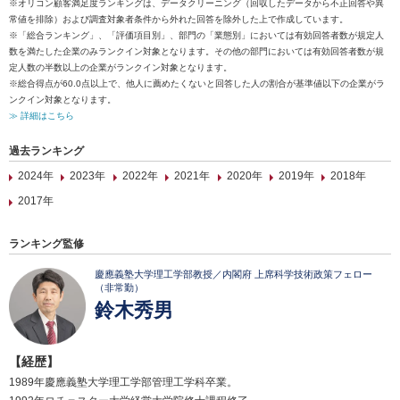
※オリコン顧客満足度ランキングは、データクリーニング（回収したデータから不正回答や異
常値を排除）および調査対象者条件から外れた回答を除外した上で作成しています。
※「総合ランキング」、「評価項目別」、部門の「業態別」においては有効回答者数が規定人
数を満たした企業のみランクイン対象となります。その他の部門においては有効回答者数が規
定人数の半数以上の企業がランクイン対象となります。
※総合得点が60.0点以上で、他人に薦めたくないと回答した人の割合が基準値以下の企業がラ
ンクイン対象となります。
≫ 詳細はこちら
過去ランキング
2024年
2023年
2022年
2021年
2020年
2019年
2018年
2017年
ランキング監修
慶應義塾大学理工学部教授／内閣府 上席科学技術政策フェロー
（非常勤）
鈴木秀男
【経歴】
1989年慶應義塾大学理工学部管理工学科卒業。