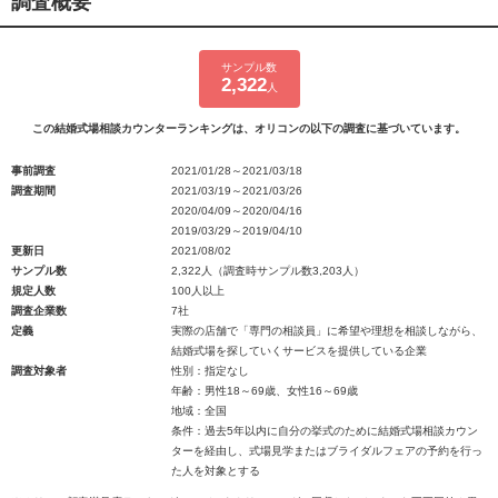
調査概要
サンプル数
2,322
人
この結婚式場相談カウンターランキングは、オリコンの以下の調査に基づいています。
事前調査
2021/01/28～2021/03/18
調査期間
2021/03/19～2021/03/26
2020/04/09～2020/04/16
2019/03/29～2019/04/10
更新日
2021/08/02
サンプル数
2,322人（調査時サンプル数3,203人）
規定人数
100人以上
調査企業数
7社
定義
実際の店舗で「専門の相談員」に希望や理想を相談しながら、
結婚式場を探していくサービスを提供している企業
調査対象者
性別：指定なし
年齢：男性18～69歳、女性16～69歳
地域：全国
条件：過去5年以内に自分の挙式のために結婚式場相談カウン
ターを経由し、式場見学またはブライダルフェアの予約を行っ
た人を対象とする