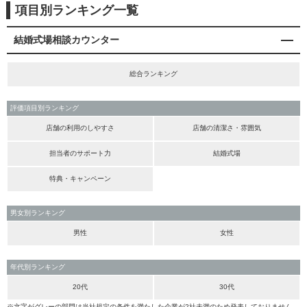
項目別ランキング一覧
結婚式場相談カウンター
総合ランキング
評価項目別ランキング
店舗の利用のしやすさ
店舗の清潔さ・雰囲気
担当者のサポート力
結婚式場
特典・キャンペーン
男女別ランキング
男性
女性
年代別ランキング
20代
30代
※文字がグレーの部門は当社規定の条件を満たした企業が2社未満のため発表しておりません。