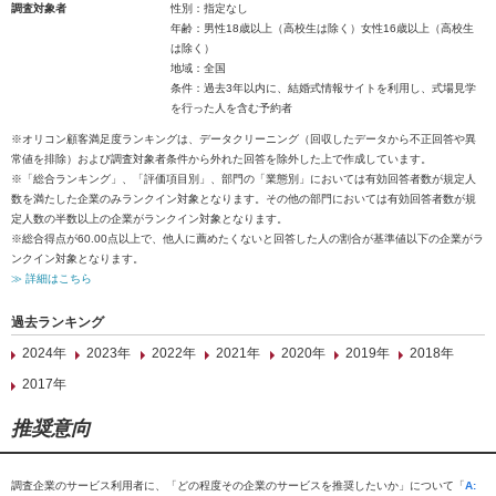
調査対象者
性別：指定なし
年齢：男性18歳以上（高校生は除く）女性16歳以上（高校生
は除く）
地域：全国
条件：過去3年以内に、結婚式情報サイトを利用し、式場見学
を行った人を含む予約者
※オリコン顧客満足度ランキングは、データクリーニング（回収したデータから不正回答や異
常値を排除）および調査対象者条件から外れた回答を除外した上で作成しています。
※「総合ランキング」、「評価項目別」、部門の「業態別」においては有効回答者数が規定人
数を満たした企業のみランクイン対象となります。その他の部門においては有効回答者数が規
定人数の半数以上の企業がランクイン対象となります。
※総合得点が60.00点以上で、他人に薦めたくないと回答した人の割合が基準値以下の企業がラ
ンクイン対象となります。
≫ 詳細はこちら
過去ランキング
2024年
2023年
2022年
2021年
2020年
2019年
2018年
2017年
推奨意向
調査企業のサービス利用者に、「どの程度その企業のサービスを推奨したいか」について「
A: