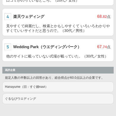
口コミがのっているところ。（20代／女性）
楽天ウェディング
68
.82
点
見やすくて綺麗だし、検索とかもしやすくて いろいろわかりや
すくていいサイトだと思うので。（30代／男性）
Wedding Park（ウエディングパーク）
67
.74
点
他のサイトに載っていない式場が載っていた。（30代／女性）
高評企業
規定人数の半数以上の回答があり、総合得点が60.0点以上の企業です。
Hanayume（旧：すぐ婚navi）
ぐるなびウエディング