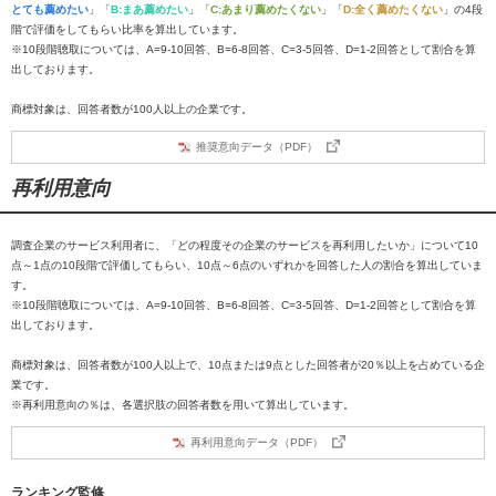
とても薦めたい
」「
B:まあ薦めたい
」「
C:あまり薦めたくない
」「
D:全く薦めたくない
」の4段
階で評価をしてもらい比率を算出しています。
※10段階聴取については、A=9-10回答、B=6-8回答、C=3-5回答、D=1-2回答として割合を算
出しております。
商標対象は、回答者数が100人以上の企業です。
推奨意向データ（PDF）
再利用意向
調査企業のサービス利用者に、「どの程度その企業のサービスを再利用したいか」について10
点～1点の10段階で評価してもらい、10点～6点のいずれかを回答した人の割合を算出していま
す。
※10段階聴取については、A=9-10回答、B=6-8回答、C=3-5回答、D=1-2回答として割合を算
出しております。
商標対象は、回答者数が100人以上で、10点または9点とした回答者が20％以上を占めている企
業です。
※再利用意向の％は、各選択肢の回答者数を用いて算出しています。
再利用意向データ（PDF）
ランキング監修