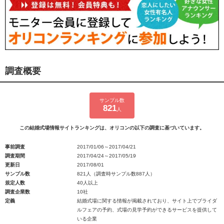
調査概要
サンプル数
821
人
この結婚式場情報サイトランキングは、オリコンの以下の調査に基づいています。
事前調査
2017/01/06～2017/04/21
調査期間
2017/04/24～2017/05/19
更新日
2017/08/01
サンプル数
821人（調査時サンプル数887人）
規定人数
40人以上
調査企業数
10社
定義
結婚式場に関する情報が掲載されており、サイト上でブライダ
ルフェアの予約、式場の見学予約ができるサービスを提供して
いる企業