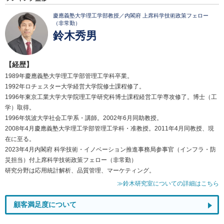
慶應義塾大学理工学部教授／内閣府 上席科学技術政策フェロー
（非常勤）
鈴木秀男
【経歴】
1989年慶應義塾大学理工学部管理工学科卒業。
1992年ロチェスター大学経営大学院修士課程修了。
1996年東京工業大学大学院理工学研究科博士課程経営工学専攻修了。博士（工
学）取得。
1996年筑波大学社会工学系・講師。2002年6月同助教授。
2008年4月慶應義塾大学理工学部管理工学科・准教授。2011年4月同教授、現
在に至る。
2023年4月内閣府 科学技術・イノベーション推進事務局参事官（インフラ・防
災担当）付上席科学技術政策フェロー（非常勤）
研究分野は応用統計解析、品質管理、マーケティング。
≫鈴木研究室についての詳細はこちら
顧客満足度について