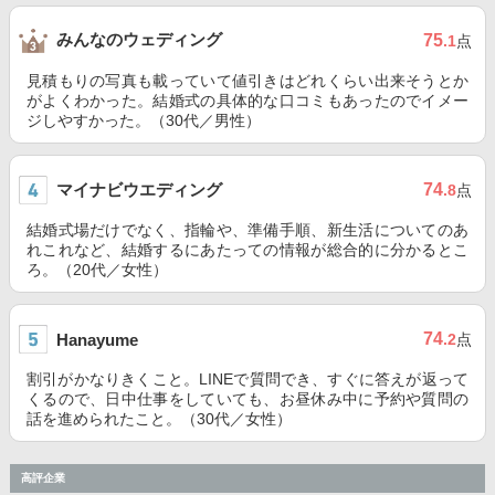
みんなのウェディング
75
.1
点
見積もりの写真も載っていて値引きはどれくらい出来そうとか
がよくわかった。結婚式の具体的な口コミもあったのでイメー
ジしやすかった。（30代／男性）
マイナビウエディング
74
.8
点
結婚式場だけでなく、指輪や、準備手順、新生活についてのあ
れこれなど、結婚するにあたっての情報が総合的に分かるとこ
ろ。（20代／女性）
74
Hanayume
.2
点
割引がかなりきくこと。LINEで質問でき、すぐに答えが返って
くるので、日中仕事をしていても、お昼休み中に予約や質問の
話を進められたこと。（30代／女性）
高評企業