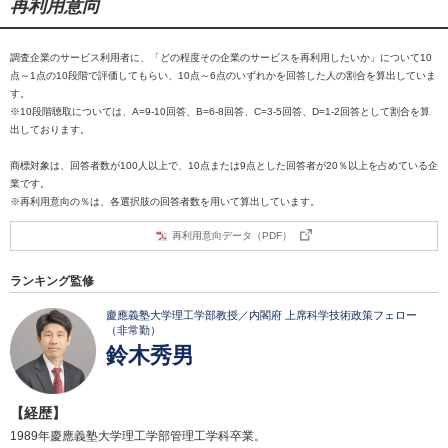
再利用意向
調査企業のサービス利用者に、「どの程度その企業のサービスを再利用したいか」について10
点～1点の10段階で評価してもらい、10点～6点のいずれかを回答した人の割合を算出していま
す。
※10段階聴取については、A=9-10回答、B=6-8回答、C=3-5回答、D=1-2回答として割合を算
出しております。
商標対象は、回答者数が100人以上で、10点または9点とした回答者が20％以上を占めている企
業です。
※再利用意向の％は、各選択肢の回答者数を用いて算出しています。
再利用意向データ（PDF）
ランキング監修
慶應義塾大学理工学部教授／内閣府 上席科学技術政策フェロー
（非常勤）
鈴木秀男
【経歴】
1989年慶應義塾大学理工学部管理工学科卒業。