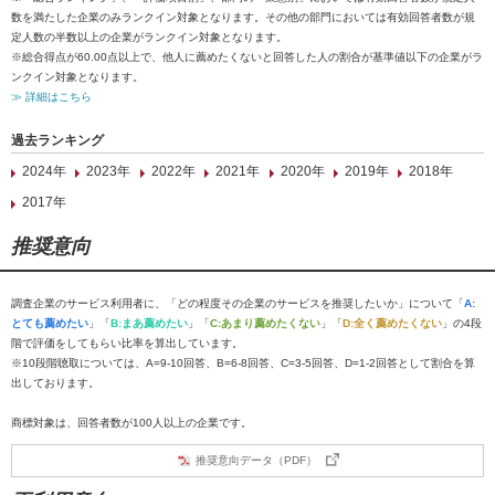
数を満たした企業のみランクイン対象となります。その他の部門においては有効回答者数が規
定人数の半数以上の企業がランクイン対象となります。
※総合得点が60.00点以上で、他人に薦めたくないと回答した人の割合が基準値以下の企業がラ
ンクイン対象となります。
≫ 詳細はこちら
過去ランキング
2024年
2023年
2022年
2021年
2020年
2019年
2018年
2017年
推奨意向
調査企業のサービス利用者に、「どの程度その企業のサービスを推奨したいか」について「
A:
とても薦めたい
」「
B:まあ薦めたい
」「
C:あまり薦めたくない
」「
D:全く薦めたくない
」の4段
階で評価をしてもらい比率を算出しています。
※10段階聴取については、A=9-10回答、B=6-8回答、C=3-5回答、D=1-2回答として割合を算
出しております。
商標対象は、回答者数が100人以上の企業です。
推奨意向データ（PDF）