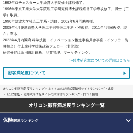
1992年ロチェスター大学経営大学院修士課程修了。
1996年東京工業大学大学院理工学研究科博士課程経営工学専攻修了。博士（工
学）取得。
1996年筑波大学社会工学系・講師。2002年6月同助教授。
2008年4月慶應義塾大学理工学部管理工学科・准教授。2011年4月同教授、現
在に至る。
2023年4月内閣府 科学技術・イノベーション推進事務局参事官（インフラ・防
災担当）付上席科学技術政策フェロー（非常勤）
研究分野は応用統計解析、品質管理、マーケティング。
≫鈴木研究室についての詳細はこちら
顧客満足度について
オリコン顧客満足度ランキング
おすすめの結婚式場情報サイトランキング・比較
2017年版
結婚式場情報サイトの式場情報ランキング・口コミ情報
オリコン顧客満足度
ランキング一覧
保険
関連ランキング