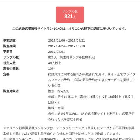
サンプル数
821
人
この結婚式場情報サイトランキングは、オリコンの以下の調査に基づいています。
事前調査
2017/01/06～2017/04/21
調査期間
2017/04/24～2017/05/19
更新日
2017/08/01
サンプル数
821人（調査時サンプル数887人）
規定人数
40人以上
調査企業数
10社
定義
結婚式場に関する情報が掲載されており、サイト上でブライダ
ルフェアの予約、式場の見学予約ができるサービスを提供して
いる企業
調査対象者
性別：指定なし
年齢：男性18歳以上（高校生は除く）女性16歳以上（高校生
は除く）
地域：全国
条件：過去3年以内に、結婚式情報サイトを利用し、式場見学
を行った人を含む予約者
※オリコン顧客満足度ランキングは、データクリーニング（回収したデータから不正回答や異
常値を排除）および調査対象者条件から外れた回答を除外した上で作成しています。
※「総合ランキング」、「評価項目別」、部門の「業態別」においては有効回答者数が規定人