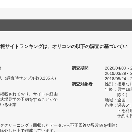
情報サイトランキングは、オリコンの以下の調査に基づいてい
8
調査期間
2020/04/09～2
2019/03/29～2
11人（調査時サンプル数3,235人）
2018/05/24～2
調査対象者
性別：指定な
年齢：男性18
掲載されており、サイトを経由
除く）
式場見学の予約をすることがで
地域：全国
いる企業
条件：過去5
トを利
予約を
タクリーニング（回収したデータから不正回答や異常値を排除）
除外した上で作成しています。