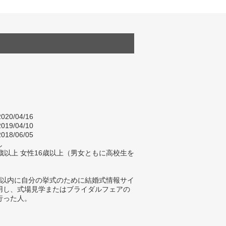
020/04/16
019/04/10
018/06/05
し
歳以上 女性16歳以上（男女ともに高校生を
年以内に自分の挙式のために結婚式情報サイ
用し、式場見学またはブライダルフェアの
行った人。