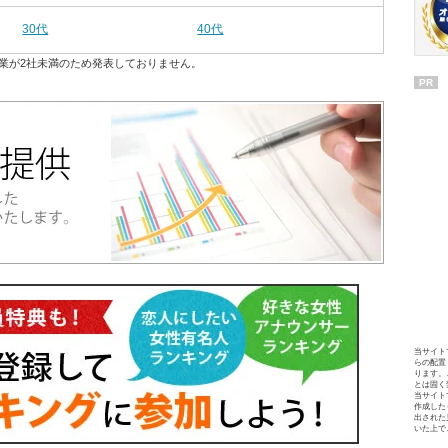
30代
40代
業が2社未満のため発表しておりません。
PR
当サイト
らの配置
ります。
とは固く
当サイト
作成した
出された
いた上で