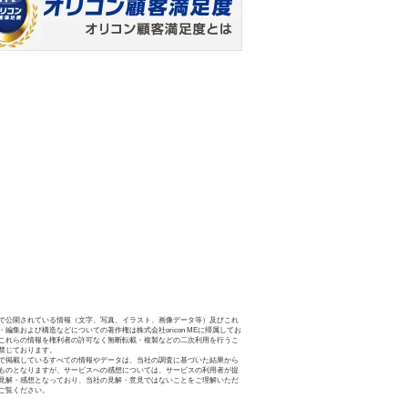
で公開されている情報（文字、写真、イラスト、画像データ等）及びこれ
・編集および構造などについての著作権は株式会社oricon MEに帰属してお
これらの情報を権利者の許可なく無断転載・複製などの二次利用を行うこ
禁じております。
で掲載しているすべての情報やデータは、当社の調査に基づいた結果から
ものとなりますが、サービスへの感想については、サービスの利用者が提
見解・感想となっており、当社の見解・意見ではないことをご理解いただ
ご覧ください。