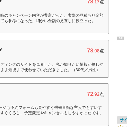
73
グ
.17
点
約時のキャンペーン内容が豊富だった。実際の見積もり金額
とても参考になった。細かい金額の見直しに役立った。
PR
73
グ
.08
点
エディングのサイトを見ました。私が知りたい情報が探しや
まま最後まで使わせていただきました。（30代／男性）
72
.92
点
ージも予約フォームも見やすく機械音痴な主人でもすいす
もすぐくるし、予定変更やキャンセルもしやすかったです。
サ