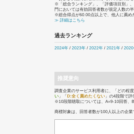
※「総合ランキング」、「評価項目別」、
門においては有効回答者数が規定人数の半
※総合得点が60.00点以上で、他人に
≫ 詳細はこちら
過去ランキング
2024年
/
2023年
/
2022年
/
2021年
/
202
推奨意向
調査企業のサービス利用者に、「どの程度
い
」「
D:全く薦めたくない
」の4段階で評
※10段階聴取については、A=9-10回答、
商標対象は、回答者数が100人以上の企業