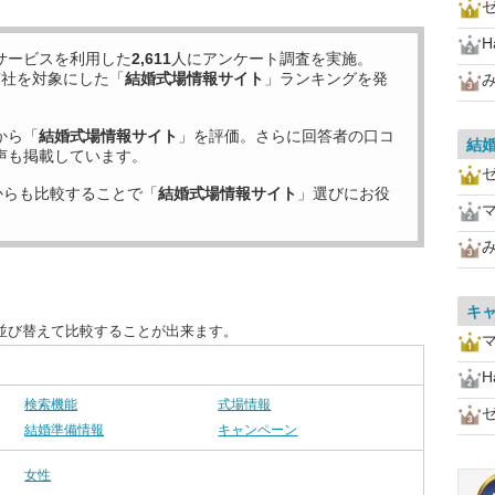
H
サービスを利用した
2,611
人にアンケート調査を実施。
7
社を対象にした「
結婚式場情報サイト
」ランキングを発
から「
結婚式場情報サイト
」を評価。さらに回答者の口コ
結
声も掲載しています。
からも比較することで「
結婚式場情報サイト
」選びにお役
キ
並び替えて比較することが出来ます。
H
検索機能
式場情報
結婚準備情報
キャンペーン
女性