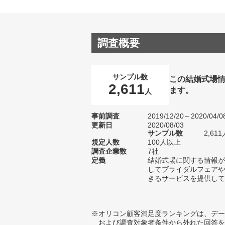
調査概要
サンプル数
この結婚式場
2,611
ます。
人
事前調査
2019/12/20～2020/04/0
更新日
2020/08/03
サンプル数
2,6
規定人数
100人以上
調査企業数
7社
定義
結婚式場に関する情報が
してブライダルフェアや
きるサービスを提供して
※オリコン顧客満足度ランキングは、デー
および調査対象者条件から外れた回答を