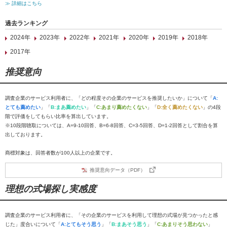
≫ 詳細はこちら
過去ランキング
2024年
2023年
2022年
2021年
2020年
2019年
2018年
2017年
推奨意向
調査企業のサービス利用者に、「どの程度その企業のサービスを推奨したいか」について「
A:
とても薦めたい
」「
B:まあ薦めたい
」「
C:あまり薦めたくない
」「
D:全く薦めたくない
」の4段
階で評価をしてもらい比率を算出しています。
※10段階聴取については、A=9-10回答、B=6-8回答、C=3-5回答、D=1-2回答として割合を算
出しております。
商標対象は、回答者数が100人以上の企業です。
推奨意向データ（PDF）
理想の式場探し実感度
調査企業のサービス利用者に、「その企業のサービスを利用して理想の式場が見つかったと感
じた」度合いについて「
A:とてもそう思う
」「
B:まあそう思う
」「
C:あまりそう思わない
」