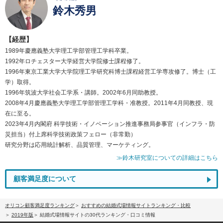
鈴木秀男
【経歴】
1989年慶應義塾大学理工学部管理工学科卒業。
1992年ロチェスター大学経営大学院修士課程修了。
1996年東京工業大学大学院理工学研究科博士課程経営工学専攻修了。博士（工
学）取得。
1996年筑波大学社会工学系・講師。2002年6月同助教授。
2008年4月慶應義塾大学理工学部管理工学科・准教授。2011年4月同教授、現
在に至る。
2023年4月内閣府 科学技術・イノベーション推進事務局参事官（インフラ・防
災担当）付上席科学技術政策フェロー（非常勤）
研究分野は応用統計解析、品質管理、マーケティング。
≫鈴木研究室についての詳細はこちら
顧客満足度について
オリコン顧客満足度ランキング
おすすめの結婚式場情報サイトランキング・比較
2019年版
結婚式場情報サイトの30代ランキング・口コミ情報