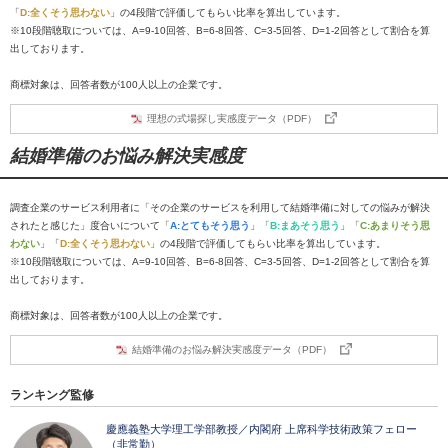
「
D:全くそう思わない
」の4段階で評価してもらい比率を算出しています。
※10段階聴取については、A=9-10回答、B=6-8回答、C=3-5回答、D=1-2回答として割合を算
出しております。
商標対象は、回答者数が100人以上の企業です。
理想の式場探し実感度データ（PDF）
結婚準備のお悩み解決実感度
調査企業のサービス利用者に「その企業のサービスを利用して結婚準備に対しての悩みが解決
されたと感じた」度合いについて「
A:とてもそう思う
」「
B:まあそう思う
」「
C:あまりそう思
わない
」「
D:全くそう思わない
」の4段階で評価してもらい比率を算出しています。
※10段階聴取については、A=9-10回答、B=6-8回答、C=3-5回答、D=1-2回答として割合を算
出しております。
商標対象は、回答者数が100人以上の企業です。
結婚準備のお悩み解決実感度データ（PDF）
ランキング監修
慶應義塾大学理工学部教授／内閣府 上席科学技術政策フェロー
（非常勤）