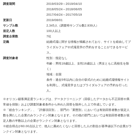
調査期間
2019/03/29～2019/04/10
2018/05/24～2018/06/05
2017/04/24～2017/05/19
更新日
2019/08/01
サンプル数
2,345人（調査時サンプル数2,939人）
規定人数
100人以上
調査企業数
7社
定義
結婚式場に関する情報が掲載されており、サイトを経由してブ
ライダルフェアや式場見学の予約をすることができるサービ
ス。
調査対象者
性別：指定なし
年齢：男性18歳以上、女性16歳以上（男女ともに高校生を除
く）
地域：全国
条件：過去5年以内に自分の挙式のために結婚式場情報サイト
を利用し、式場見学またはブライダルフェアの予約を行った
人。
※オリコン顧客満足度ランキングは、データクリーニング（回収したデータから不正回答や異
常値を排除）および調査対象者条件から外れた回答を除外した上で作成しています。
※「総合ランキング」、「評価項目別」、部門の「業態別」においては有効回答者数が規定人
数を満たした企業のみランクイン対象となります。その他の部門においては有効回答者数が規
定人数の半数以上の企業がランクイン対象となります。
※総合得点が60.00点以上で、他人に薦めたくないと回答した人の割合が基準値以下の企業がラ
ンクイン対象となります。