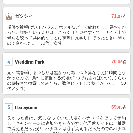
ゼクシィ
71
.07
点
場所や希望(ゲストハウス、ホテルなど）で絞れたし、見やすか
った。詳細というよりは、ざっくりと見やすくて、サイト上で
候補を絞って具体的なことは実際に見学しに行ったときに聞く
ので良かった。（30代／女性）
70
Wedding Park
.05
点
元々式を挙げるつもりは無かった為、低予算なうえに時間もな
かったので、条件に該当する式場が1つでもあればいいなくらい
の気持ちで検索してみたら、数件ヒットして嬉しかった。（30
代／女性）
69
Hanayume
.45
点
良かった点は、気になっていた式場をハナユメを使って予約
し、キャンペーンに参加できた点です。他予約サイトは、抽選
で貰えるだったが、ハナユメは必ず貰えるだったのでのハナユ