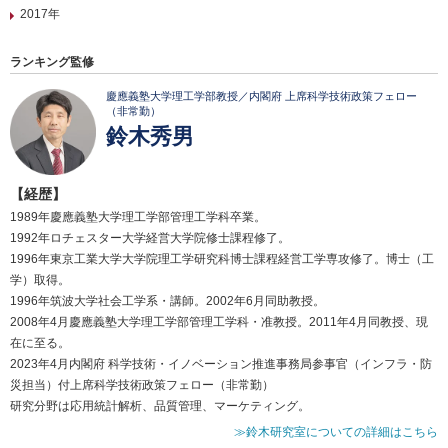
2017年
ランキング監修
慶應義塾大学理工学部教授／内閣府 上席科学技術政策フェロー
（非常勤）
鈴木秀男
【経歴】
1989年慶應義塾大学理工学部管理工学科卒業。
1992年ロチェスター大学経営大学院修士課程修了。
1996年東京工業大学大学院理工学研究科博士課程経営工学専攻修了。博士（工
学）取得。
1996年筑波大学社会工学系・講師。2002年6月同助教授。
2008年4月慶應義塾大学理工学部管理工学科・准教授。2011年4月同教授、現
在に至る。
2023年4月内閣府 科学技術・イノベーション推進事務局参事官（インフラ・防
災担当）付上席科学技術政策フェロー（非常勤）
研究分野は応用統計解析、品質管理、マーケティング。
≫鈴木研究室についての詳細はこちら