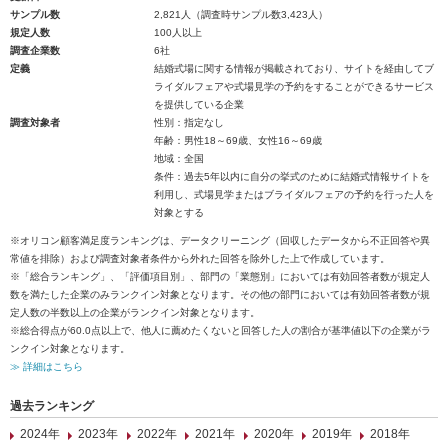
サンプル数
2,821人（調査時サンプル数3,423人）
規定人数
100人以上
調査企業数
6社
定義
結婚式場に関する情報が掲載されており、サイトを経由してブ
ライダルフェアや式場見学の予約をすることができるサービス
を提供している企業
調査対象者
性別：指定なし
年齢：男性18～69歳、女性16～69歳
地域：全国
条件：過去5年以内に自分の挙式のために結婚式情報サイトを
利用し、式場見学またはブライダルフェアの予約を行った人を
対象とする
※オリコン顧客満足度ランキングは、データクリーニング（回収したデータから不正回答や異
常値を排除）および調査対象者条件から外れた回答を除外した上で作成しています。
※「総合ランキング」、「評価項目別」、部門の「業態別」においては有効回答者数が規定人
数を満たした企業のみランクイン対象となります。その他の部門においては有効回答者数が規
定人数の半数以上の企業がランクイン対象となります。
※総合得点が60.0点以上で、他人に薦めたくないと回答した人の割合が基準値以下の企業がラ
ンクイン対象となります。
≫ 詳細はこちら
過去ランキング
2024年
2023年
2022年
2021年
2020年
2019年
2018年