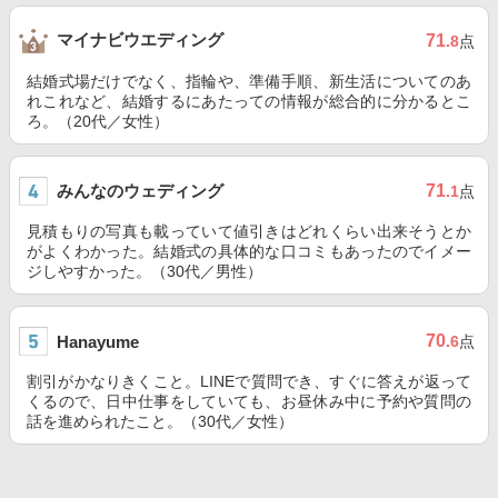
マイナビウエディング
71
.8
点
結婚式場だけでなく、指輪や、準備手順、新生活についてのあ
れこれなど、結婚するにあたっての情報が総合的に分かるとこ
ろ。（20代／女性）
みんなのウェディング
71
.1
点
見積もりの写真も載っていて値引きはどれくらい出来そうとか
がよくわかった。結婚式の具体的な口コミもあったのでイメー
ジしやすかった。（30代／男性）
70
Hanayume
.6
点
割引がかなりきくこと。LINEで質問でき、すぐに答えが返って
くるので、日中仕事をしていても、お昼休み中に予約や質問の
話を進められたこと。（30代／女性）