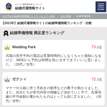
オリコン顧客満足度ランキング
結婚式場情報サイト
おすすめの結婚式場情報サイトランキング・比較
2021年版
結婚準備情報
【2021年】結婚式場情報サイトの結婚準備情報ランキング・比較
結婚準備情報 満足度ランキング
73
Wedding Park
.2
点
式場の見学予約の電話は営業時間内にしなくちゃと億劫になる
けど、WEBから予約は時間を気にせずできていいと思いまし
た。（20代／女性）
ゼクシィ
72
.3
点
マナーや入籍に伴う手続きの順序などの冊子が助かりました。
また、自分たちが挙式内容や指輪など決めていく中で、先輩花
嫁の平均金額が書かれたものはとっても役に立ちました。（30
代／女性）