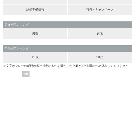
結婚準備情報
特典・キャンペーン
男女別ランキング
男性
女性
年代別ランキング
20代
30代
※文字がグレーの部門は当社規定の条件を満たした企業が2社未満のため発表しておりません。
PR