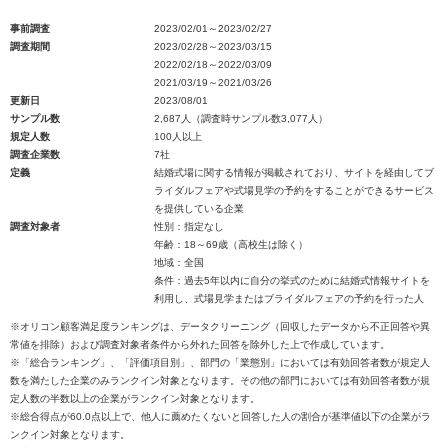
事前調査
2023/02/01～2023/02/27
調査期間
2023/02/28～2023/03/15
2022/02/18～2022/03/09
2021/03/19～2021/03/26
更新日
2023/08/01
サンプル数
2,687人（調査時サンプル数3,077人）
規定人数
100人以上
調査企業数
7社
定義
結婚式場に関する情報が掲載されており、サイトを経由してブ
ライダルフェアや式場見学の予約をすることができるサービス
を提供している企業
調査対象者
性別：指定なし
年齢：18～69歳（高校生は除く）
地域：全国
条件：過去5年以内に自分の挙式のために結婚式情報サイトを
利用し、式場見学またはブライダルフェアの予約を行った人
※オリコン顧客満足度ランキングは、データクリーニング（回収したデータから不正回答や異
常値を排除）および調査対象者条件から外れた回答を除外した上で作成しています。
※「総合ランキング」、「評価項目別」、部門の「業態別」においては有効回答者数が規定人
数を満たした企業のみランクイン対象となります。その他の部門においては有効回答者数が規
定人数の半数以上の企業がランクイン対象となります。
※総合得点が60.0点以上で、他人に薦めたくないと回答した人の割合が基準値以下の企業がラ
ンクイン対象となります。