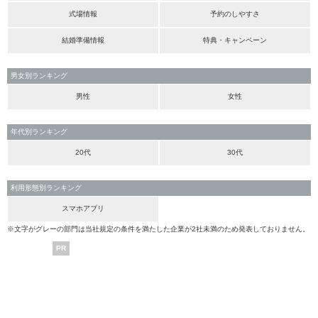
式場情報
予約のしやすさ
結婚準備情報
特典・キャンペーン
男女別ランキング
男性
女性
年代別ランキング
20代
30代
利用形態別ランキング
スマホアプリ
※文字がグレーの部門は当社規定の条件を満たした企業が2社未満のため発表しておりません。
PR