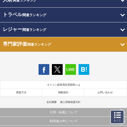
関連ランキング
トラベル
関連ランキング
レジャー
関連ランキング
専門家評価
関連ランキング
オリコン顧客満足度調査とは
調査方法
掲載規約
お問い合わせ
会社概要
個人情報保護方針
引用・転載について
もくじ
利用者の声について
当サイトで公開されている情報（文字、写真、イラスト、画像データ等）及びこれらの配置・