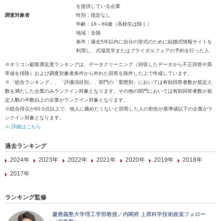
を提供している企業
調査対象者
性別：指定なし
年齢：18～69歳（高校生は除く）
地域：全国
条件：過去5年以内に自分の挙式のために結婚式情報サイトを
利用し、式場見学またはブライダルフェアの予約を行った人
※オリコン顧客満足度ランキングは、データクリーニング（回収したデータから不正回答や異
常値を排除）および調査対象者条件から外れた回答を除外した上で作成しています。
※「総合ランキング」、「評価項目別」、部門の「業態別」においては有効回答者数が規定人
数を満たした企業のみランクイン対象となります。その他の部門においては有効回答者数が規
定人数の半数以上の企業がランクイン対象となります。
※総合得点が60.0点以上で、他人に薦めたくないと回答した人の割合が基準値以下の企業がラ
ンクイン対象となります。
≫ 詳細はこちら
過去ランキング
2024年
2023年
2022年
2021年
2020年
2019年
2018年
2017年
ランキング監修
慶應義塾大学理工学部教授／内閣府 上席科学技術政策フェロー