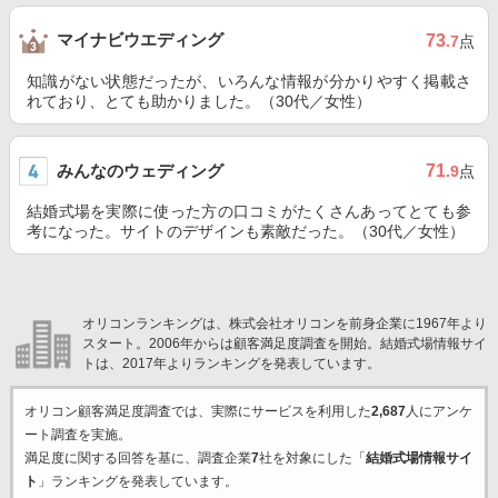
マイナビウエディング
73
.7
点
知識がない状態だったが、いろんな情報が分かりやすく掲載さ
れており、とても助かりました。（30代／女性）
みんなのウェディング
71
.9
点
結婚式場を実際に使った方の口コミがたくさんあってとても参
考になった。サイトのデザインも素敵だった。（30代／女性）
オリコンランキングは、株式会社オリコンを前身企業に1967年より
スタート。2006年からは顧客満足度調査を開始。結婚式場情報サイ
トは、2017年よりランキングを発表しています。
オリコン顧客満足度調査では、実際にサービスを利用した
2,687
人にアンケ
ート調査を実施。
満足度に関する回答を基に、調査企業
7
社を対象にした「
結婚式場情報サイ
ト
」ランキングを発表しています。