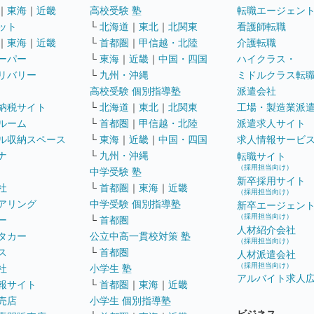
｜
東海
｜
近畿
高校受験 塾
転職エージェン
ット
└
北海道
｜
東北
｜
北関東
看護師転職
｜
東海
｜
近畿
└
首都圏
｜
甲信越・北陸
介護転職
ーパー
└
東海
｜
近畿
｜
中国・四国
ハイクラス・
リバリー
└
九州・沖縄
ミドルクラス転
高校受験 個別指導塾
派遣会社
納税サイト
└
北海道
｜
東北
｜
北関東
工場・製造業派
ルーム
└
首都圏
｜
甲信越・北陸
派遣求人サイト
ル収納スペース
└
東海
｜
近畿
｜
中国・四国
求人情報サービ
ナ
└
九州・沖縄
転職サイト
（採用担当向け）
中学受験 塾
新卒採用サイト
社
└
首都圏
｜
東海
｜
近畿
（採用担当向け）
アリング
中学受験 個別指導塾
新卒エージェン
（採用担当向け）
ー
└
首都圏
人材紹介会社
タカー
公立中高一貫校対策 塾
（採用担当向け）
ス
└
首都圏
人材派遣会社
（採用担当向け）
社
小学生 塾
アルバイト求人
報サイト
└
首都圏
｜
東海
｜
近畿
売店
小学生 個別指導塾