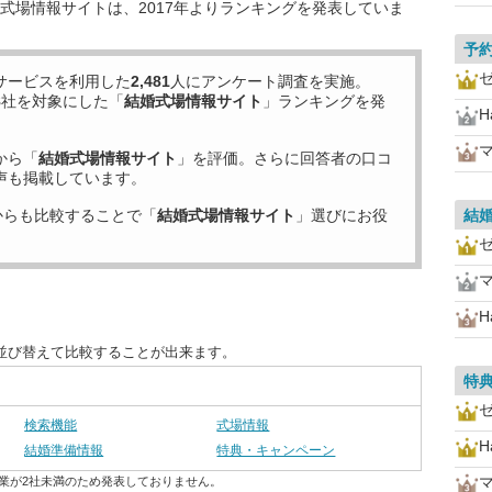
式場情報サイトは、2017年よりランキングを発表していま
予
サービスを利用した
2,481
人にアンケート調査を実施。
8
社を対象にした「
結婚式場情報サイト
」ランキングを発
H
から「
結婚式場情報サイト
」を評価。さらに回答者の口コ
声も掲載しています。
からも比較することで「
結婚式場情報サイト
」選びにお役
結
H
並び替えて比較することが出来ます。
特
検索機能
式場情報
H
結婚準備情報
特典・キャンペーン
業が2社未満のため発表しておりません。