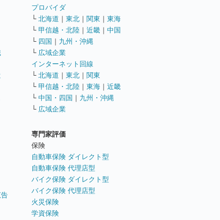
ト
プロバイダ
└
北海道
｜
東北
｜
関東
｜
東海
└
甲信越・北陸
｜
近畿
｜
中国
└
四国
｜
九州・沖縄
職
└
広域企業
インターネット回線
遣
└
北海道
｜
東北
｜
関東
└
甲信越・北陸
｜
東海
｜
近畿
ス
└
中国・四国
｜
九州・沖縄
└
広域企業
専門家評価
ト
保険
自動車保険 ダイレクト型
自動車保険 代理店型
バイク保険 ダイレクト型
バイク保険 代理店型
広告
火災保険
学資保険