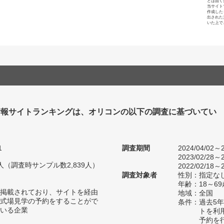
とは固く
当サイト
作成した
出された
いた上で
情報サイトランキングは、オリコンの以下の調査に基づいてい
1
調査期間
2024/04/02～2
2023/02/28～2
81人（調査時サンプル数2,839人）
2022/02/18～2
調査対象者
性別：指定な
年齢：18～6
掲載されており、サイトを経由
地域：全国
式場見学の予約をすることがで
条件：過去5
いる企業
トを利
予約を