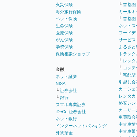
火災保険
└
首都圏
海外旅行保険
ミールキ
ペット保険
└
首都圏
生命保険
ネットス
医療保険
フードデ
がん保険
サービス
学資保険
ふるさと
保険相談ショップ
トランク
└
レンタ
└
コンテ
金融
└
宅配型
ネット証券
引越し会
NISA
カーシェ
└
証券会社
レンタカ
└
銀行
格安レン
スマホ専業証券
カーリー
iDeCo 証券会社
車買取会
ネット銀行
中古車情
インターネットバンキング
中古車販
外貨預金