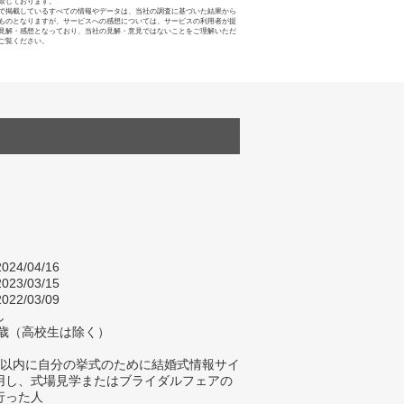
禁じております。
で掲載しているすべての情報やデータは、当社の調査に基づいた結果から
ものとなりますが、サービスへの感想については、サービスの利用者が提
見解・感想となっており、当社の見解・意見ではないことをご理解いただ
ご覧ください。
024/04/16
023/03/15
022/03/09
し
9歳（高校生は除く）
年以内に自分の挙式のために結婚式情報サイ
用し、式場見学またはブライダルフェアの
行った人