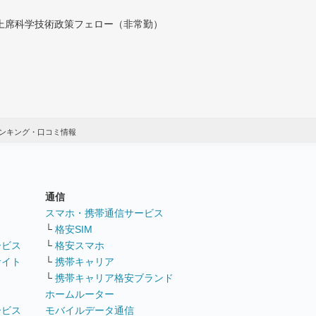
付上席科学技術政策フェロー（非常勤）
ンキング・口コミ情報
通信
ト
スマホ・携帯通信サービス
└
格安SIM
ービス
└
格安スマホ
サイト
└
携帯キャリア
└
携帯キャリア格安ブランド
ホームルーター
ービス
モバイルデータ通信