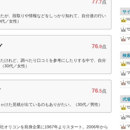
77
.7
点
サ
ったが、段取りや情報などをしっかり知れて、自分達の行い
H
0代／女性）
76
グ
.9
点
検
めたけれど、調べたり口コミを参考にしたりする中で、自分
H
（30代／女性）
76
グ
.5
点
式
ゃけた見積が出ているのもありがたい。（30代／男性）
H
オリコンを前身企業に1967年よりスタート。2006年から