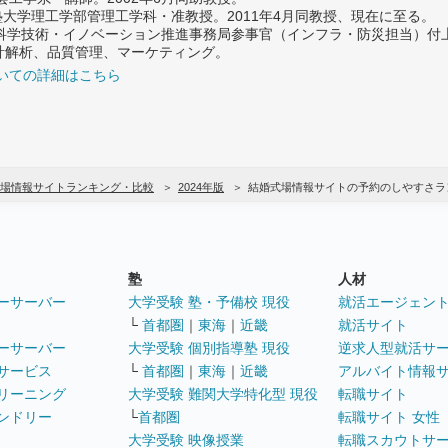
義塾大学理工学部管理工学科・准教授。2011年4月同教授、現在に至る。
府 科学技術・イノベーション推進事務局参事官（インフラ・防災担当）
計解析、品質管理、マーケティング。
いての詳細はこちら
場情報サイトランキング・比較
2024年版
結婚式場情報サイトの予約のしやすさラ
塾
人材
ーサーバー
大学受験 塾・予備校 現役
就活エージェン
└
首都圏
｜
東海
｜
近畿
就活サイト
ーサーバー
大学受験 個別指導塾 現役
逆求人型就活サ
サービス
└
首都圏
｜
東海
｜
近畿
アルバイト情報
リーニング
大学受験 難関大学特化型 現役
転職サイト
ンドリー
└
首都圏
転職サイト 女性
大学受験 映像授業
転職スカウトサ