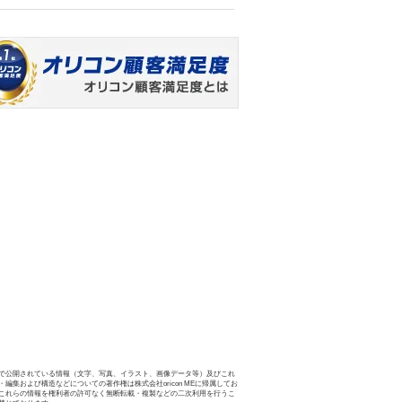
で公開されている情報（文字、写真、イラスト、画像データ等）及びこれ
・編集および構造などについての著作権は株式会社oricon MEに帰属してお
これらの情報を権利者の許可なく無断転載・複製などの二次利用を行うこ