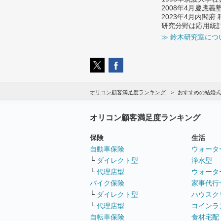
2008年4月慶應
2023年4月内閣
研究分野は応用統
≫ 鈴木研究室につ
オリコン顧客満足度ランキング
おすすめの結婚式
オリコン顧客満足度ランキング
保険
生活
自動車保険
ウォータ
└
ダイレクト型
浄水型
└
代理店型
ウォータ
バイク保険
家事代行
└
ダイレクト型
ハウスク
└
代理店型
コインラ
自転車保険
食材宅配