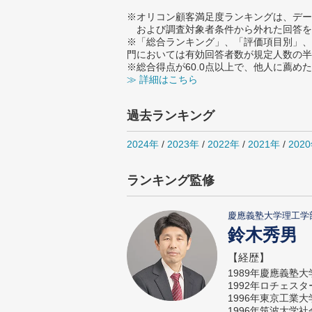
※オリコン顧客満足度ランキングは、デー
および調査対象者条件から外れた回答を
※「総合ランキング」、「評価項目別」、
門においては有効回答者数が規定人数の半
※総合得点が60.0点以上で、他人に薦
≫ 詳細はこちら
過去ランキング
2024年
/
2023年
/
2022年
/
2021年
/
202
ランキング監修
慶應義塾大学理工学
鈴木秀男
【経歴】
1989年慶應義塾
1992年ロチェス
1996年東京工業
1996年筑波大学