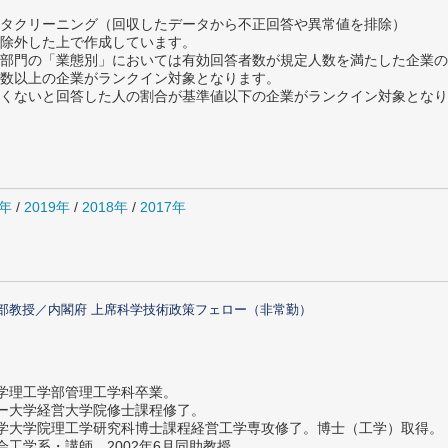
タクリーニング（回収したデータから不正回答や異常値を排除）
除外した上で作成しています。
部門の「業態別」においては有効回答者数が規定人数を満たした企業の
数以上の企業がランクイン対象となります。
めたくないと回答した人の割合が基準値以下の企業がランクイン対象とな
0年
/
2019年
/
2018年
/
2017年
部教授／内閣府 上席科学技術政策フェロー（非常勤）
大学理工学部管理工学科卒業。
ター大学経営大学院修士課程修了。
大学大学院理工学研究科博士課程経営工学専攻修了。博士（工学）取得。
社会工学系・講師。2002年6月同助教授。