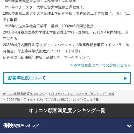
1989年慶應義塾大学理工学部管理工学科卒業。
1992年ロチェスター大学経営大学院修士課程修了。
1996年東京工業大学大学院理工学研究科博士課程経営工学専攻修了。博士（工
学）取得。
1996年筑波大学社会工学系・講師。2002年6月同助教授。
2008年4月慶應義塾大学理工学部管理工学科・准教授。2011年4月同教授、現
在に至る。
2023年4月内閣府 科学技術・イノベーション推進事務局参事官（インフラ・防
災担当）付上席科学技術政策フェロー（非常勤）
研究分野は応用統計解析、品質管理、マーケティング。
≫鈴木研究室についての詳細はこちら
顧客満足度について
オリコン顧客満足度ランキング
おすすめのフィットネスクラブランキング・比較
2008年版
フィットネスクラブの体力増進ランキング・口コミ情報
オリコン顧客満足度
ランキング一覧
保険
関連ランキング