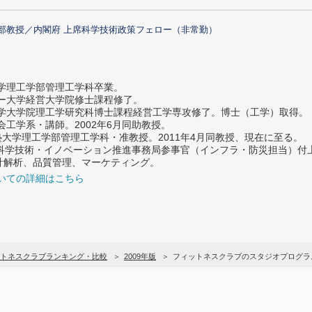
部教授／内閣府 上席科学技術政策フェロー（非常勤）
大学理工学部管理工学科卒業。
ター大学経営大学院修士課程修了。
大学大学院理工学研究科博士課程経営工学専攻修了。博士（工学）取得。
社会工学系・講師。2002年6月同助教授。
義塾大学理工学部管理工学科・准教授。2011年4月同教授、現在に至る。
府 科学技術・イノベーション推進事務局参事官（インフラ・防災担当）
計解析、品質管理、マーケティング。
いての詳細はこちら
トネスクラブランキング・比較
2009年版
フィットネスクラブのスタジオプログラ