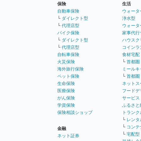
保険
生活
自動車保険
ウォータ
└
ダイレクト型
浄水型
└
代理店型
ウォータ
バイク保険
家事代行
└
ダイレクト型
ハウスク
└
代理店型
コインラ
自転車保険
食材宅配
火災保険
└
首都圏
海外旅行保険
ミールキ
ペット保険
└
首都圏
生命保険
ネットス
医療保険
フードデ
がん保険
サービス
学資保険
ふるさと
保険相談ショップ
トランク
└
レンタ
└
コンテ
金融
└
宅配型
ネット証券