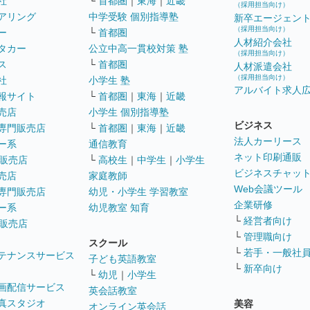
社
└
首都圏
｜
東海
｜
近畿
（採用担当向け）
アリング
中学受験 個別指導塾
新卒エージェン
（採用担当向け）
ー
└
首都圏
人材紹介会社
タカー
公立中高一貫校対策 塾
（採用担当向け）
ス
└
首都圏
人材派遣会社
（採用担当向け）
社
小学生 塾
アルバイト求人
報サイト
└
首都圏
｜
東海
｜
近畿
売店
小学生 個別指導塾
ビジネス
専門販売店
└
首都圏
｜
東海
｜
近畿
法人カーリース
ー系
通信教育
ネット印刷通販
販売店
└
高校生
｜
中学生
｜
小学生
ビジネスチャッ
売店
家庭教師
Web会議ツール
専門販売店
幼児・小学生 学習教室
企業研修
ー系
幼児教室 知育
└
経営者向け
販売店
└
管理職向け
スクール
└
若手・一般社
テナンスサービス
子ども英語教室
└
新卒向け
└
幼児
｜
小学生
画配信サービス
英会話教室
真スタジオ
美容
オンライン英会話