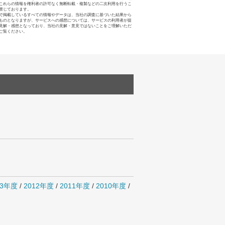
これらの情報を権利者の許可なく無断転載・複製などの二次利用を行うこ
禁じております。
で掲載しているすべての情報やデータは、当社の調査に基づいた結果から
ものとなりますが、サービスへの感想については、サービスの利用者が提
見解・感想となっており、当社の見解・意見ではないことをご理解いただ
ご覧ください。
13年度
/
2012年度
/
2011年度
/
2010年度
/