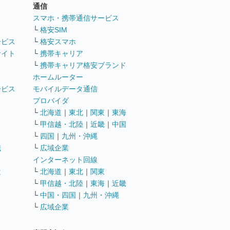
通信
ト
スマホ・携帯通信サービス
└
格安SIM
ービス
└
格安スマホ
サイト
└
携帯キャリア
└
携帯キャリア格安ブランド
ホームルーター
ービス
モバイルデータ通信
ト
プロバイダ
└
北海道
｜
東北
｜
関東
｜
東海
└
甲信越・北陸
｜
近畿
｜
中国
└
四国
｜
九州・沖縄
職
└
広域企業
インターネット回線
遣
└
北海道
｜
東北
｜
関東
└
甲信越・北陸
｜
東海
｜
近畿
ス
└
中国・四国
｜
九州・沖縄
└
広域企業