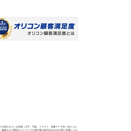
で公開されている情報（文字、写真、イラスト、画像データ等）及びこれ
・編集および構造などについての著作権は株式会社oricon MEに帰属してお