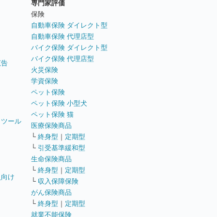
専門家評価
ト
保険
自動車保険 ダイレクト型
自動車保険 代理店型
バイク保険 ダイレクト型
バイク保険 代理店型
広告
火災保険
学資保険
ペット保険
ペット保険 小型犬
ペット保険 猫
トツール
医療保険商品
└
終身型
｜
定期型
└
引受基準緩和型
生命保険商品
└
終身型
｜
定期型
員向け
└
収入保障保険
がん保険商品
└
終身型
｜
定期型
就業不能保険