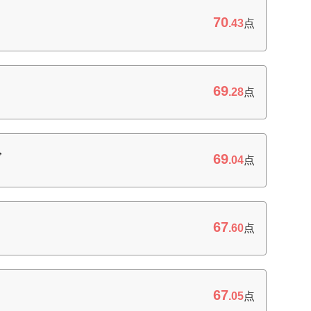
70
.43
点
69
.28
点
69
ブ
.04
点
67
ス
.60
点
67
.05
点