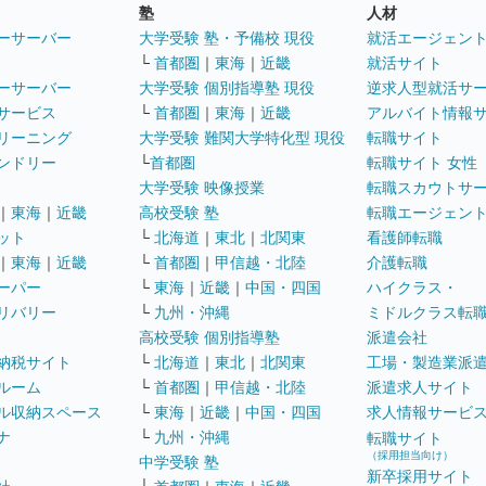
塾
人材
ーサーバー
大学受験 塾・予備校 現役
就活エージェン
└
首都圏
｜
東海
｜
近畿
就活サイト
ーサーバー
大学受験 個別指導塾 現役
逆求人型就活サ
サービス
└
首都圏
｜
東海
｜
近畿
アルバイト情報
リーニング
大学受験 難関大学特化型 現役
転職サイト
ンドリー
└
首都圏
転職サイト 女性
大学受験 映像授業
転職スカウトサ
｜
東海
｜
近畿
高校受験 塾
転職エージェン
ット
└
北海道
｜
東北
｜
北関東
看護師転職
｜
東海
｜
近畿
└
首都圏
｜
甲信越・北陸
介護転職
ーパー
└
東海
｜
近畿
｜
中国・四国
ハイクラス・
リバリー
└
九州・沖縄
ミドルクラス転
高校受験 個別指導塾
派遣会社
納税サイト
└
北海道
｜
東北
｜
北関東
工場・製造業派
ルーム
└
首都圏
｜
甲信越・北陸
派遣求人サイト
ル収納スペース
└
東海
｜
近畿
｜
中国・四国
求人情報サービ
ナ
└
九州・沖縄
転職サイト
（採用担当向け）
中学受験 塾
新卒採用サイト