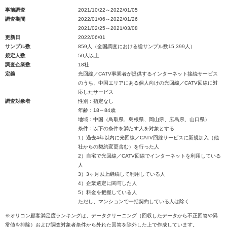
事前調査
2021/10/22～2022/01/05
調査期間
2022/01/06～2022/01/26
2021/02/25～2021/03/08
更新日
2022/06/01
サンプル数
859人（全国調査における総サンプル数15,399人）
規定人数
50人以上
調査企業数
18社
定義
光回線／CATV事業者が提供するインターネット接続サービス
のうち、中国エリアにある個人向けの光回線／CATV回線に対
応したサービス
調査対象者
性別：指定なし
年齢：18～84歳
地域：中国（鳥取県、島根県、岡山県、広島県、山口県）
条件：以下の条件を満たす人を対象とする
1）過去4年以内に光回線／CATV回線サービスに新規加入（他
社からの契約変更含む）を行った人
2）自宅で光回線／CATV回線でインターネットを利用している
人
3）3ヶ月以上継続して利用している人
4）企業選定に関与した人
5）料金を把握している人
ただし、マンションで一括契約している人は除く
※オリコン顧客満足度ランキングは、データクリーニング（回収したデータから不正回答や異
常値を排除）および調査対象者条件から外れた回答を除外した上で作成しています。