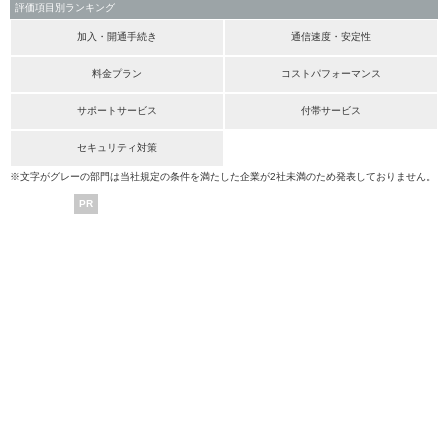
評価項目別ランキング
加入・開通手続き
通信速度・安定性
料金プラン
コストパフォーマンス
サポートサービス
付帯サービス
セキュリティ対策
※文字がグレーの部門は当社規定の条件を満たした企業が2社未満のため発表しておりません。
PR