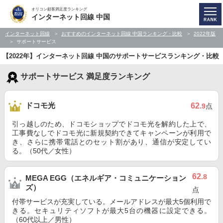
オリコン顧客満足度ランキング
インターネット回線 中国
インターネット回線
おすすめのインターネット回線 中国ランキング・比較
2022年版
サポートサービス
【2022年】インターネット回線 中国のサポートサービスランキング・比較
サポートサービス 満足度ランキング
ドコモ光
62
.9
点
引っ越しのため、ドコモショップでドコモ光を解約した上で、
工事費なしでドコモ光に新規契約できてキャンペーンが利用で
き、さらに携帯電話とのセット割があり、通信が安定してい
る。（50代／女性）
62
.8
MEGA EGG（エネルギア・コミュニケーション
ズ）
点
付帯サービスが充実している。メールアドレスが最大5個利用で
きる。セキュリティソフトが最大5台の機器に設定できる。
（60代以上／男性）