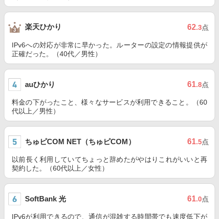
楽天ひかり
62
.3
点
IPv6への対応が非常に早かった。ルーターの設定の情報提供が
正確だった。（40代／男性）
auひかり
61
.8
点
料金の下がったこと、様々なサービスが利用できること。（60
代以上／男性）
ちゅピCOM NET（ちゅピCOM）
61
.5
点
以前長く利用していてちょっと辞めたがやはりこれがいいと再
契約した。（60代以上／女性）
SoftBank 光
61
.0
点
IPv6が利用できるので、通信が混雑する時間帯でも速度低下が