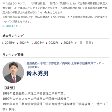
※「総合ランキング」、「評価項目別」、部門の「業態別」においては有効回答者数が規定人
数を満たした企業のみランクイン対象となります。その他の部門においては有効回答者数が規
定人数の半数以上の企業がランクイン対象となります。
※総合得点が60.0点以上で、他人に薦めたくないと回答した人の割合が基準値以下の企業がラ
ンクイン対象となります。
≫ 詳細はこちら
過去ランキング
2025年
2024年
2023年
2022年
2021年（中国・四国）
ランキング監修
慶應義塾大学理工学部教授／内閣府 上席科学技術政策フェロー
（非常勤）
鈴木秀男
【経歴】
1989年慶應義塾大学理工学部管理工学科卒業。
1992年ロチェスター大学経営大学院修士課程修了。
1996年東京工業大学大学院理工学研究科博士課程経営工学専攻修了。博士（工
学）取得。