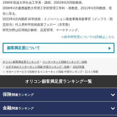
1996年筑波大学社会工学系・講師。2002年6月同助教授。
2008年4月慶應義塾大学理工学部管理工学科・准教授。2011年4月同教授、現
在に至る。
2023年4月内閣府 科学技術・イノベーション推進事務局参事官（インフラ・防
災担当）付上席科学技術政策フェロー（非常勤）
研究分野は応用統計解析、品質管理、マーケティング。
≫鈴木研究室についての詳細はこちら
顧客満足度について
オリコン顧客満足度ランキング
インターネット回線ランキング・比較
おすすめのインターネット回線 中国ランキング・比較
2022年版
サポートサービスで比較するインターネット回線 中国ランキング・口コミ情報
オリコン顧客満足度
ランキング一覧
保険
関連ランキング
金融
関連ランキング