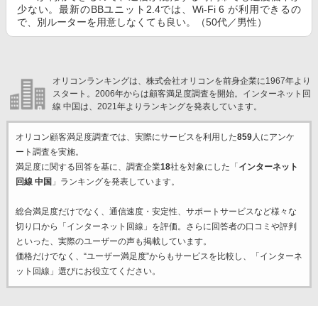
少ない。最新のBBユニット2.4では、Wi-Fi 6 が利用できるの
で、別ルーターを用意しなくても良い。（50代／男性）
オリコンランキングは、株式会社オリコンを前身企業に1967年より
スタート。2006年からは顧客満足度調査を開始。インターネット回
線 中国は、2021年よりランキングを発表しています。
オリコン顧客満足度調査では、実際にサービスを利用した
859
人にアンケ
ート調査を実施。
満足度に関する回答を基に、調査企業
18
社を対象にした「
インターネット
回線 中国
」ランキングを発表しています。
総合満足度だけでなく、通信速度・安定性、サポートサービスなど様々な
切り口から「インターネット回線」を評価。さらに回答者の口コミや評判
といった、実際のユーザーの声も掲載しています。
価格だけでなく、“ユーザー満足度”からもサービスを比較し、「インターネ
ット回線」選びにお役立てください。