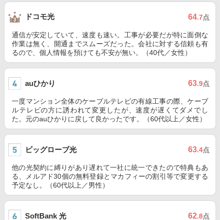
ドコモ光
64
.7
点
通信が安定していて、速度も速い。工事が必要だが特に面倒な
作業は無く、開通までスムーズだった。会社に対する信頼も有
るので、個人情報を預けても不安が無い。（40代／女性）
auひかり
63
.9
点
一度マンション全体のケーブルテレビの有線工事の際、ケーブ
ルテレビの方に誘われて変更したが、速度が遅くてダメでし
た。元のauひかりに戻して良かったです。（60代以上／女性）
ビッグローブ光
63
.4
点
他の光契約に縛りがあり遅れて一社に統一できたので特典もあ
る、メルアド30個の無料登録とマカフィーの割引等で変更する
予定なし。（60代以上／男性）
SoftBank 光
62
.8
点