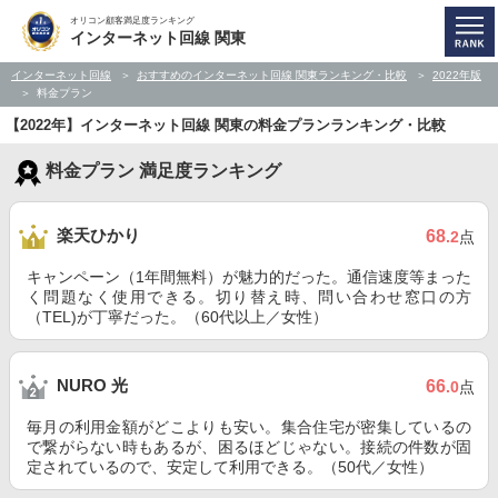
オリコン顧客満足度ランキング
インターネット回線 関東
インターネット回線
おすすめのインターネット回線 関東ランキング・比較
2022年版
料金プラン
【2022年】インターネット回線 関東の料金プランランキング・比較
料金プラン 満足度ランキング
楽天ひかり
68
.2
点
キャンペーン（1年間無料）が魅力的だった。通信速度等まった
く問題なく使用できる。切り替え時、問い合わせ窓口の方
（TEL)が丁寧だった。（60代以上／女性）
NURO 光
66
.0
点
毎月の利用金額がどこよりも安い。集合住宅が密集しているの
で繋がらない時もあるが、困るほどじゃない。接続の件数が固
定されているので、安定して利用できる。（50代／女性）