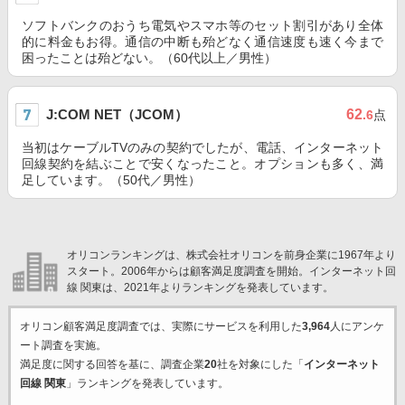
ソフトバンクのおうち電気やスマホ等のセット割引があり全体
的に料金もお得。通信の中断も殆どなく通信速度も速く今まで
困ったことは殆どない。（60代以上／男性）
J:COM NET（JCOM）
62
.6
点
当初はケーブルTVのみの契約でしたが、電話、インターネット
回線契約を結ぶことで安くなったこと。オプションも多く、満
足しています。（50代／男性）
オリコンランキングは、株式会社オリコンを前身企業に1967年より
スタート。2006年からは顧客満足度調査を開始。インターネット回
線 関東は、2021年よりランキングを発表しています。
オリコン顧客満足度調査では、実際にサービスを利用した
3,964
人にアンケ
ート調査を実施。
満足度に関する回答を基に、調査企業
20
社を対象にした「
インターネット
回線 関東
」ランキングを発表しています。