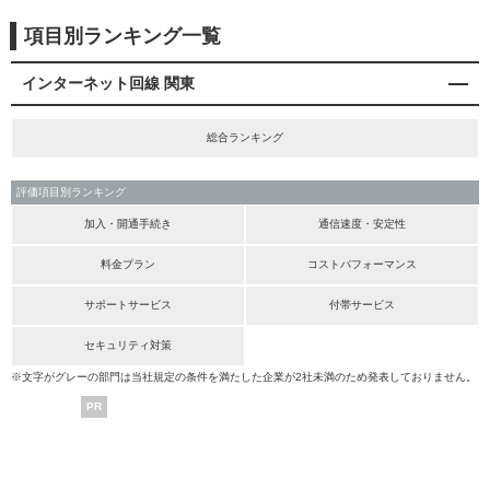
項目別ランキング一覧
インターネット回線 関東
総合ランキング
評価項目別ランキング
加入・開通手続き
通信速度・安定性
料金プラン
コストパフォーマンス
サポートサービス
付帯サービス
セキュリティ対策
※文字がグレーの部門は当社規定の条件を満たした企業が2社未満のため発表しておりません。
PR