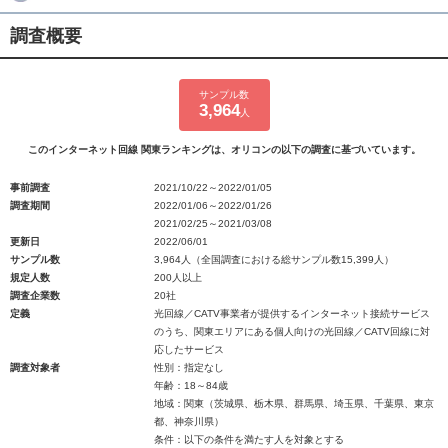
調査概要
サンプル数
3,964
人
このインターネット回線 関東ランキングは、オリコンの以下の調査に基づいています。
事前調査
2021/10/22～2022/01/05
調査期間
2022/01/06～2022/01/26
2021/02/25～2021/03/08
更新日
2022/06/01
サンプル数
3,964人（全国調査における総サンプル数15,399人）
規定人数
200人以上
調査企業数
20社
定義
光回線／CATV事業者が提供するインターネット接続サービス
のうち、関東エリアにある個人向けの光回線／CATV回線に対
応したサービス
調査対象者
性別：指定なし
年齢：18～84歳
地域：関東（茨城県、栃木県、群馬県、埼玉県、千葉県、東京
都、神奈川県）
条件：以下の条件を満たす人を対象とする