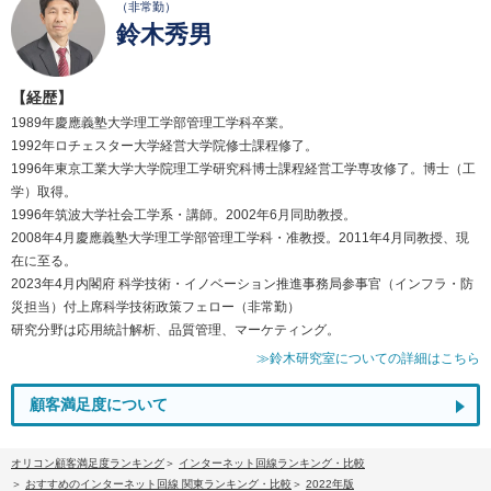
（非常勤）
鈴木秀男
【経歴】
1989年慶應義塾大学理工学部管理工学科卒業。
1992年ロチェスター大学経営大学院修士課程修了。
1996年東京工業大学大学院理工学研究科博士課程経営工学専攻修了。博士（工
学）取得。
1996年筑波大学社会工学系・講師。2002年6月同助教授。
2008年4月慶應義塾大学理工学部管理工学科・准教授。2011年4月同教授、現
在に至る。
2023年4月内閣府 科学技術・イノベーション推進事務局参事官（インフラ・防
災担当）付上席科学技術政策フェロー（非常勤）
研究分野は応用統計解析、品質管理、マーケティング。
≫鈴木研究室についての詳細はこちら
顧客満足度について
オリコン顧客満足度ランキング
インターネット回線ランキング・比較
おすすめのインターネット回線 関東ランキング・比較
2022年版