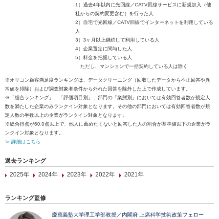
1）過去4年以内に光回線／CATV回線サービスに新規加入（他
社からの契約変更含む）を行った人
2）自宅で光回線／CATV回線でインターネットを利用している
人
3）3ヶ月以上継続して利用している人
4）企業選定に関与した人
5）料金を把握している人
ただし、マンションで一括契約している人は除く
※オリコン顧客満足度ランキングは、データクリーニング（回収したデータから不正回答や異
常値を排除）および調査対象者条件から外れた回答を除外した上で作成しています。
※「総合ランキング」、「評価項目別」、部門の「業態別」においては有効回答者数が規定人
数を満たした企業のみランクイン対象となります。その他の部門においては有効回答者数が規
定人数の半数以上の企業がランクイン対象となります。
※総合得点が60.0点以上で、他人に薦めたくないと回答した人の割合が基準値以下の企業がラ
ンクイン対象となります。
≫ 詳細はこちら
過去ランキング
2025年
2024年
2023年
2022年
2021年
ランキング監修
慶應義塾大学理工学部教授／内閣府 上席科学技術政策フェロー