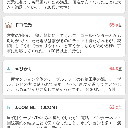
楽天に替えても問題ないため満足。価格が安くなったことに大
きく満足している。（30代／女性）
ドコモ光
65
.0
点
営業の対応は、割と親切にしてくれて、コールセンターとかも
対応が良い。ただ電話は繋がるのにチョット待たされるが、親
切にしてくれて分かりやすい。と言うかこちらがわかる様に丁
寧に対応してくれた。（60代以上／男性）
auひかり
64
.5
点
一度マンション全体のケーブルテレビの有線工事の際、ケーブ
ルテレビの方に誘われて変更したが、速度が遅くてダメでし
た。元のauひかりに戻して良かったです。（60代以上／女性）
J:COM NET（JCOM）
63
.2
点
当初はケーブルTVのみの契約でしたが、電話、インターネット
回線契約を結ぶことで安くなったこと。オプションも多く、満