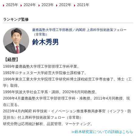
2025年
2024年
2023年
2022年
2021年
ランキング監修
慶應義塾大学理工学部教授／内閣府 上席科学技術政策フェロー
（非常勤）
鈴木秀男
【経歴】
1989年慶應義塾大学理工学部管理工学科卒業。
1992年ロチェスター大学経営大学院修士課程修了。
1996年東京工業大学大学院理工学研究科博士課程経営工学専攻修了。博士（工
学）取得。
1996年筑波大学社会工学系・講師。2002年6月同助教授。
2008年4月慶應義塾大学理工学部管理工学科・准教授。2011年4月同教授、現
在に至る。
2023年4月内閣府 科学技術・イノベーション推進事務局参事官（インフラ・防
災担当）付上席科学技術政策フェロー（非常勤）
研究分野は応用統計解析、品質管理、マーケティング。
≫鈴木研究室についての詳細はこちら