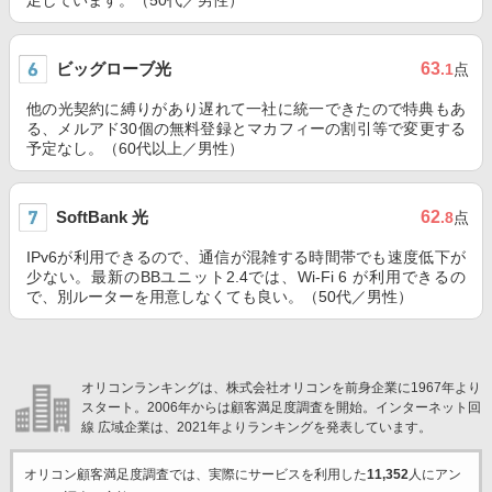
足しています。（50代／男性）
ビッグローブ光
63
.1
点
他の光契約に縛りがあり遅れて一社に統一できたので特典もあ
る、メルアド30個の無料登録とマカフィーの割引等で変更する
予定なし。（60代以上／男性）
SoftBank 光
62
.8
点
IPv6が利用できるので、通信が混雑する時間帯でも速度低下が
少ない。最新のBBユニット2.4では、Wi-Fi 6 が利用できるの
で、別ルーターを用意しなくても良い。（50代／男性）
オリコンランキングは、株式会社オリコンを前身企業に1967年より
スタート。2006年からは顧客満足度調査を開始。インターネット回
線 広域企業は、2021年よりランキングを発表しています。
オリコン顧客満足度調査では、実際にサービスを利用した
11,352
人にアン