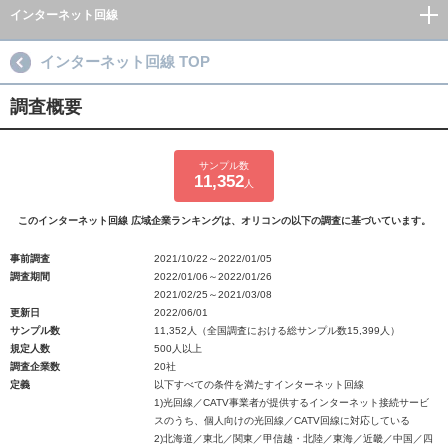
インターネット回線
インターネット回線 TOP
調査概要
サンプル数
11,352
人
このインターネット回線 広域企業ランキングは、オリコンの以下の調査に基づいています。
事前調査
2021/10/22～2022/01/05
調査期間
2022/01/06～2022/01/26
2021/02/25～2021/03/08
更新日
2022/06/01
サンプル数
11,352人（全国調査における総サンプル数15,399人）
規定人数
500人以上
調査企業数
20社
定義
以下すべての条件を満たすインターネット回線
1)光回線／CATV事業者が提供するインターネット接続サービ
スのうち、個人向けの光回線／CATV回線に対応している
2)北海道／東北／関東／甲信越・北陸／東海／近畿／中国／四