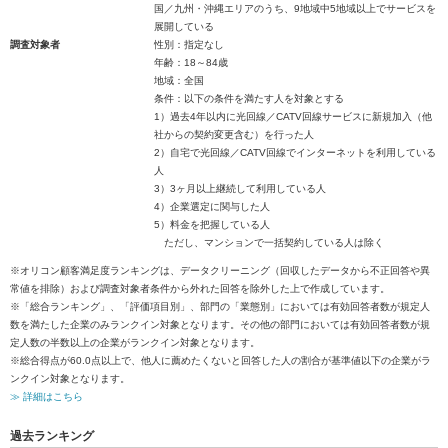
国／九州・沖縄エリアのうち、9地域中5地域以上でサービスを
展開している
調査対象者
性別：指定なし
年齢：18～84歳
地域：全国
条件：以下の条件を満たす人を対象とする
1）過去4年以内に光回線／CATV回線サービスに新規加入（他
社からの契約変更含む）を行った人
2）自宅で光回線／CATV回線でインターネットを利用している
人
3）3ヶ月以上継続して利用している人
4）企業選定に関与した人
5）料金を把握している人
ただし、マンションで一括契約している人は除く
※オリコン顧客満足度ランキングは、データクリーニング（回収したデータから不正回答や異
常値を排除）および調査対象者条件から外れた回答を除外した上で作成しています。
※「総合ランキング」、「評価項目別」、部門の「業態別」においては有効回答者数が規定人
数を満たした企業のみランクイン対象となります。その他の部門においては有効回答者数が規
定人数の半数以上の企業がランクイン対象となります。
※総合得点が60.0点以上で、他人に薦めたくないと回答した人の割合が基準値以下の企業がラ
ンクイン対象となります。
≫ 詳細はこちら
過去ランキング