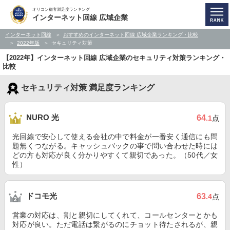
オリコン顧客満足度ランキング
インターネット回線 広域企業
インターネット回線
おすすめのインターネット回線 広域企業ランキング・比較
2022年版
セキュリティ対策
【2022年】インターネット回線 広域企業のセキュリティ対策ランキング・
比較
セキュリティ対策 満足度ランキング
NURO 光
64
.1
点
光回線で安心して使える会社の中で料金が一番安く通信にも問
題無くつながる。キャッシュバックの事で問い合わせた時には
どの方も対応が良く分かりやすくて親切であった。（50代／女
性）
ドコモ光
63
.4
点
営業の対応は、割と親切にしてくれて、コールセンターとかも
対応が良い。ただ電話は繋がるのにチョット待たされるが、親