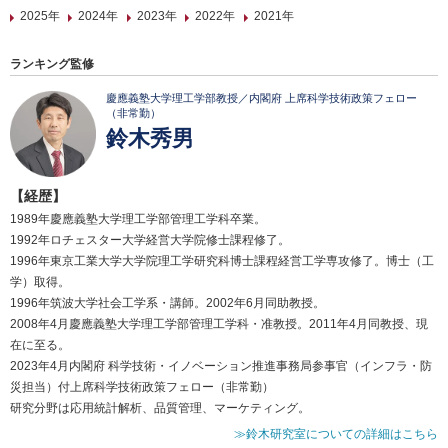
2025年
2024年
2023年
2022年
2021年
ランキング監修
慶應義塾大学理工学部教授／内閣府 上席科学技術政策フェロー
（非常勤）
鈴木秀男
【経歴】
1989年慶應義塾大学理工学部管理工学科卒業。
1992年ロチェスター大学経営大学院修士課程修了。
1996年東京工業大学大学院理工学研究科博士課程経営工学専攻修了。博士（工
学）取得。
1996年筑波大学社会工学系・講師。2002年6月同助教授。
2008年4月慶應義塾大学理工学部管理工学科・准教授。2011年4月同教授、現
在に至る。
2023年4月内閣府 科学技術・イノベーション推進事務局参事官（インフラ・防
災担当）付上席科学技術政策フェロー（非常勤）
研究分野は応用統計解析、品質管理、マーケティング。
≫鈴木研究室についての詳細はこちら