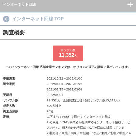
インターネット回線
インターネット回線 TOP
調査概要
サンプル数
11,352
人
このインターネット回線 広域企業ランキングは、オリコンの以下の調査に基づいています。
事前調査
2021/10/22～2022/01/05
調査期間
2022/01/06～2022/01/26
2021/02/25～2021/03/08
更新日
2022/06/01
サンプル数
11,352人（全国調査における総サンプル数15,399人）
規定人数
500人以上
調査企業数
20社
定義
以下すべての条件を満たすインターネット回線
1)光回線／CATV事業者が提供するインターネット接続サービ
スのうち、個人向けの光回線／CATV回線に対応している
2)北海道／東北／関東／甲信越・北陸／東海／近畿／中国／四