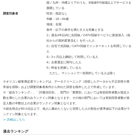
国／九州・沖縄エリアのうち、9地域中5地域以上でサービスを
展開している
調査対象者
性別：指定なし
年齢：18～84歳
地域：全国
条件：以下の条件を満たす人を対象とする
1）過去4年以内に光回線／CATV回線サービスに新規加入（他
社からの契約変更含む）を行った人
2）自宅で光回線／CATV回線でインターネットを利用している
人
3）3ヶ月以上継続して利用している人
4）企業選定に関与した人
5）料金を把握している人
ただし、マンションで一括契約している人は除く
※オリコン顧客満足度ランキングは、データクリーニング（回収したデータから不正回答や異
常値を排除）および調査対象者条件から外れた回答を除外した上で作成しています。
※「総合ランキング」、「評価項目別」、部門の「業態別」においては有効回答者数が規定人
数を満たした企業のみランクイン対象となります。その他の部門においては有効回答者数が規
定人数の半数以上の企業がランクイン対象となります。
※総合得点が60.0点以上で、他人に薦めたくないと回答した人の割合が基準値以下の企業がラ
ンクイン対象となります。
≫ 詳細はこちら
過去ランキング