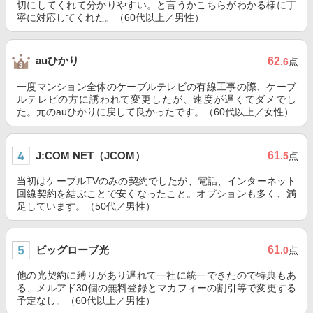
切にしてくれて分かりやすい。と言うかこちらがわかる様に丁
寧に対応してくれた。（60代以上／男性）
auひかり
62
.6
点
一度マンション全体のケーブルテレビの有線工事の際、ケーブ
ルテレビの方に誘われて変更したが、速度が遅くてダメでし
た。元のauひかりに戻して良かったです。（60代以上／女性）
J:COM NET（JCOM）
61
.5
点
当初はケーブルTVのみの契約でしたが、電話、インターネット
回線契約を結ぶことで安くなったこと。オプションも多く、満
足しています。（50代／男性）
ビッグローブ光
61
.0
点
他の光契約に縛りがあり遅れて一社に統一できたので特典もあ
る、メルアド30個の無料登録とマカフィーの割引等で変更する
予定なし。（60代以上／男性）