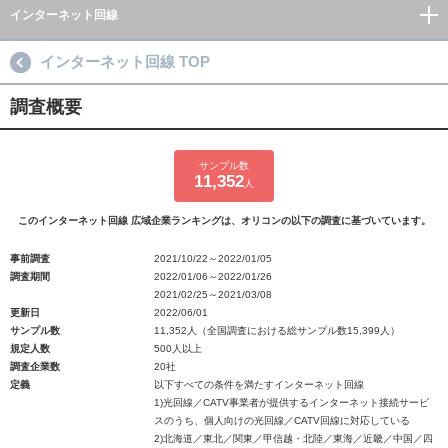
インターネット回線
インターネット回線 TOP
調査概要
サンプル数
11,352
人
このインターネット回線 広域企業ランキングは、オリコンの以下の調査に基づいています。
事前調査
2021/10/22～2022/01/05
調査期間
2022/01/06～2022/01/26
2021/02/25～2021/03/08
更新日
2022/06/01
サンプル数
11,352人（全国調査における総サンプル数15,399人）
規定人数
500人以上
調査企業数
20社
定義
以下すべての条件を満たすインターネット回線
1)光回線／CATV事業者が提供するインターネット接続サービ
スのうち、個人向けの光回線／CATV回線に対応している
2)北海道／東北／関東／甲信越・北陸／東海／近畿／中国／四