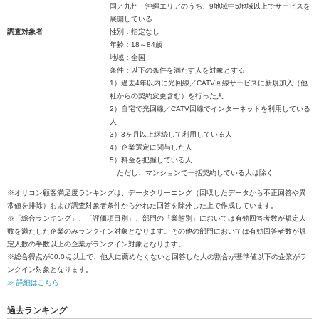
国／九州・沖縄エリアのうち、9地域中5地域以上でサービスを
展開している
調査対象者
性別：指定なし
年齢：18～84歳
地域：全国
条件：以下の条件を満たす人を対象とする
1）過去4年以内に光回線／CATV回線サービスに新規加入（他
社からの契約変更含む）を行った人
2）自宅で光回線／CATV回線でインターネットを利用している
人
3）3ヶ月以上継続して利用している人
4）企業選定に関与した人
5）料金を把握している人
ただし、マンションで一括契約している人は除く
※オリコン顧客満足度ランキングは、データクリーニング（回収したデータから不正回答や異
常値を排除）および調査対象者条件から外れた回答を除外した上で作成しています。
※「総合ランキング」、「評価項目別」、部門の「業態別」においては有効回答者数が規定人
数を満たした企業のみランクイン対象となります。その他の部門においては有効回答者数が規
定人数の半数以上の企業がランクイン対象となります。
※総合得点が60.0点以上で、他人に薦めたくないと回答した人の割合が基準値以下の企業がラ
ンクイン対象となります。
≫ 詳細はこちら
過去ランキング