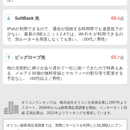
性）
SoftBank 光
66
.8
点
IPv6が利用できるので、通信が混雑する時間帯でも速度低下が
少ない。最新のBBユニット2.4では、Wi-Fi 6 が利用できるの
で、別ルーターを用意しなくても良い。（50代／男性）
ビッグローブ光
65
.7
点
他の光契約に縛りがあり遅れて一社に統一できたので特典もあ
る、メルアド30個の無料登録とマカフィーの割引等で変更する
予定なし。（60代以上／男性）
オリコンランキングは、株式会社オリコンを前身企業に1967年より
スタート。2006年からは顧客満足度調査を開始。インターネット回
線 広域企業は、2021年よりランキングを発表しています。
オリコン顧客満足度調査では、実際にサービスを利用した
11,352
人にアン