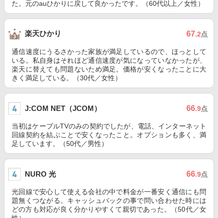
た。元のauひかりに戻して良かったです。（60代以上／女性）
楽天ひかり
67
.2
点
通信速度にうるさかった家族が満足しているので、ほっとして
いる。私自身はそれほど通信速度が気になっていなかったが、
楽天に替えても問題ないため満足。価格が安くなったことに大
きく満足している。（30代／女性）
J:COM NET（JCOM）
66
.9
点
当初はケーブルTVのみの契約でしたが、電話、インターネット
回線契約を結ぶことで安くなったこと。オプションも多く、満
足しています。（50代／男性）
NURO 光
66
.9
点
光回線で安心して使える会社の中で料金が一番安く通信にも問
題無くつながる。キャッシュバックの事で問い合わせた時には
どの方も対応が良く分かりやすくて親切であった。（50代／女