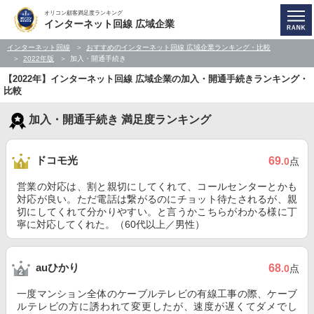
オリコン顧客満足度ランキング
インターネット回線 広域企業
インターネット回線
おすすめのインターネット回線 広域企業ランキング・比較
2022年版
加入・開通手続き
【2022年】インターネット回線 広域企業の加入・開通手続きランキング・
比較
加入・開通手続き 満足度ランキング
ドコモ光
69
.0
点
営業の対応は、割と親切にしてくれて、コールセンターとかも
対応が良い。ただ電話は繋がるのにチョット待たされるが、親
切にしてくれて分かりやすい。と言うかこちらがわかる様に丁
寧に対応してくれた。（60代以上／男性）
auひかり
68
.0
点
一度マンション全体のケーブルテレビの有線工事の際、ケーブ
ルテレビの方に誘われて変更したが、速度が遅くてダメでし