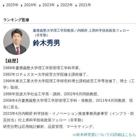
2025年
2024年
2023年
2022年
2021年
ランキング監修
慶應義塾大学理工学部教授／内閣府 上席科学技術政策フェロー
（非常勤）
鈴木秀男
【経歴】
1989年慶應義塾大学理工学部管理工学科卒業。
1992年ロチェスター大学経営大学院修士課程修了。
1996年東京工業大学大学院理工学研究科博士課程経営工学専攻修了。博士（工
学）取得。
1996年筑波大学社会工学系・講師。2002年6月同助教授。
2008年4月慶應義塾大学理工学部管理工学科・准教授。2011年4月同教授、現
在に至る。
2023年4月内閣府 科学技術・イノベーション推進事務局参事官（インフラ・防
災担当）付上席科学技術政策フェロー（非常勤）
研究分野は応用統計解析、品質管理、マーケティング。
≫鈴木研究室についての詳細はこちら