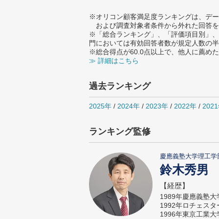
※オリコン顧客満足度ランキングは、デー
および調査対象者条件から外れた回答を
※「総合ランキング」、「評価項目別」、
門においては有効回答者数が規定人数の半
※総合得点が60.0点以上で、他人に薦
≫ 詳細はこちら
過去ランキング
2025年
/
2024年
/
2023年
/
2022年
/
202
ランキング監修
慶應義塾大学理工学
鈴木秀男
【経歴】
1989年慶應義塾
1992年ロチェス
1996年東京工業