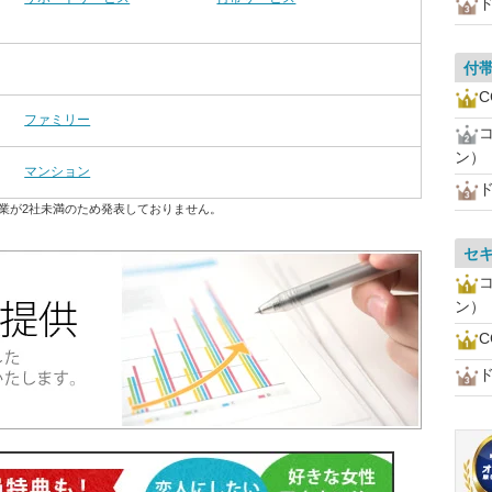
付
C
ファミリー
ン）
マンション
業が2社未満のため発表しておりません。
セ
ン）
C