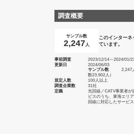
調査概要
サンプル数
このインターネ
2,247
ています。
人
事前調査
2023/12/14～2024/01/2
更新日
2024/06/03
サンプル数
2,2
数23,902人）
規定人数
100人以上
調査企業数
31社
定義
光回線／CATV事業者
ビスのうち、東海エリア
回線に対応したサービス