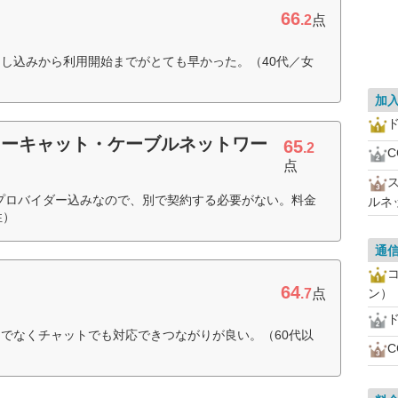
66
.2
点
し込みから利用開始までがとても早かった。（40代／女
加
ターキャット・ケーブルネットワー
65
.2
C
点
る。プロバイダー込みなので、別で契約する必要がない。料金
ルネ
性）
通
64
.7
点
ン）
でなくチャットでも対応できつながりが良い。（60代以
C