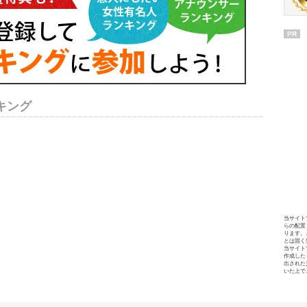
PR
キング
当サイト
らの配置
ります。
とは固く
当サイト
作成した
出された
いた上で