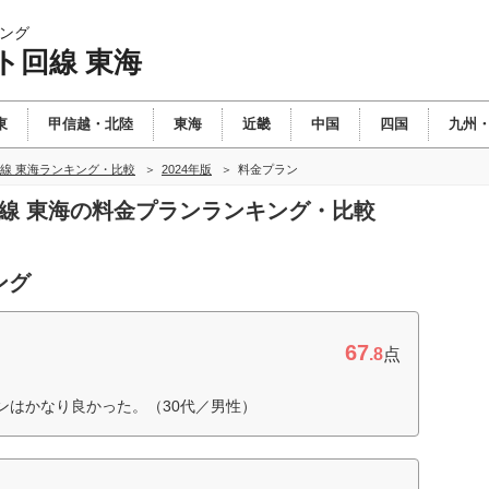
ング
ト回線 東海
東
甲信越・北陸
東海
近畿
中国
四国
九州
線 東海ランキング・比較
2024年版
料金プラン
回線 東海の料金プランランキング・比較
ング
67
.8
点
ンはかなり良かった。（30代／男性）