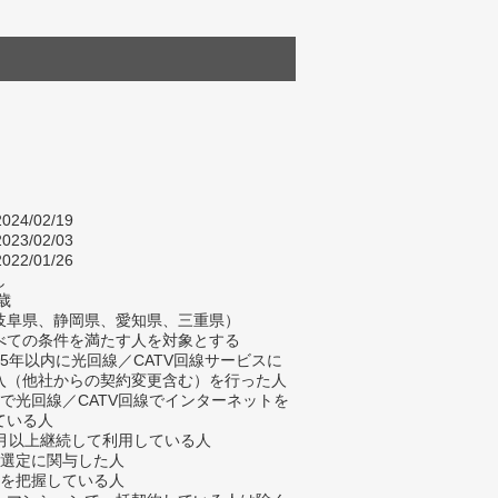
024/02/19
023/02/03
022/01/26
し
歳
岐阜県、静岡県、愛知県、三重県）
べての条件を満たす人を対象とする
去5年以内に光回線／CATV回線サービスに
入（他社からの契約変更含む）を行った人
宅で光回線／CATV回線でインターネットを
ている人
ヶ月以上継続して利用している人
業選定に関与した人
金を把握している人