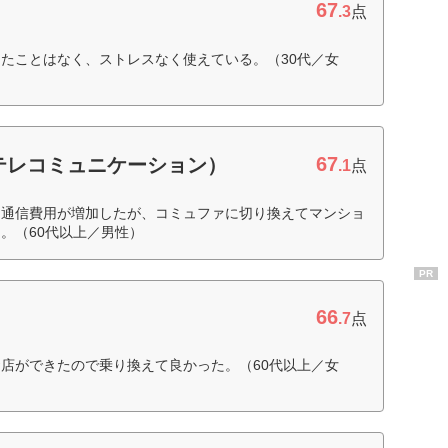
67
.3
点
たことはなく、ストレスなく使えている。（30代／女
67
テレコミュニケーション）
.1
点
ト通信費用が増加したが、コミュファに切り換えてマンショ
。（60代以上／男性）
PR
66
.7
点
店ができたので乗り換えて良かった。（60代以上／女