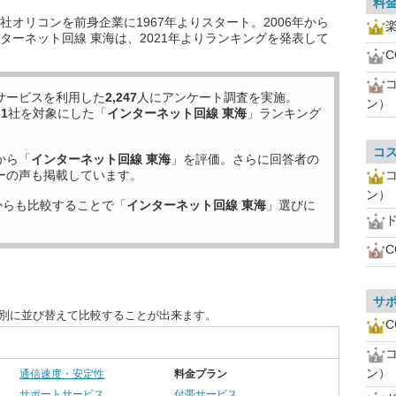
料
オリコンを前身企業に1967年よりスタート。2006年から
ターネット回線 東海は、2021年よりランキングを発表して
C
サービスを利用した
2,247
人にアンケート調査を実施。
ン）
31
社を対象にした「
インターネット回線 東海
」ランキング
コ
から「
インターネット回線 東海
」を評価。さらに回答者の
ーの声も掲載しています。
ン）
からも比較することで「
インターネット回線 東海
」選びに
C
サ
目別に並び替えて比較することが出来ます。
C
ン）
通信速度・安定性
料金プラン
サポートサービス
付帯サービス