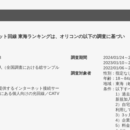
ット回線 東海ランキングは、オリコンの以下の調査に基づい
3
調査期間
2024/01/24～2
2023/01/10～2
47人（全国調査における総サンプル
2022/01/06～2
調査対象者
性別：指定な
年齢：18～84
地域：東海（
が提供するインターネット接続サー
条件：以下す
にある個人向けの光回線／CATV
1）過
新規加
2）自
利用し
3）3
4）企
5）料