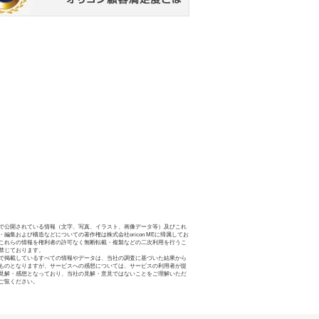
で公開されている情報（文字、写真、イラスト、画像データ等）及びこれ
・編集および構造などについての著作権は株式会社oricon MEに帰属してお
これらの情報を権利者の許可なく無断転載・複製などの二次利用を行うこ
禁じております。
で掲載しているすべての情報やデータは、当社の調査に基づいた結果から
ものとなりますが、サービスへの感想については、サービスの利用者が提
見解・感想となっており、当社の見解・意見ではないことをご理解いただ
ご覧ください。