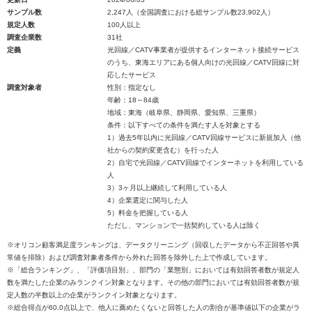
サンプル数
2,247人（全国調査における総サンプル数23,902人）
規定人数
100人以上
調査企業数
31社
定義
光回線／CATV事業者が提供するインターネット接続サービス
のうち、東海エリアにある個人向けの光回線／CATV回線に対
応したサービス
調査対象者
性別：指定なし
年齢：18～84歳
地域：東海（岐阜県、静岡県、愛知県、三重県）
条件：以下すべての条件を満たす人を対象とする
1）過去5年以内に光回線／CATV回線サービスに新規加入（他
社からの契約変更含む）を行った人
2）自宅で光回線／CATV回線でインターネットを利用している
人
3）3ヶ月以上継続して利用している人
4）企業選定に関与した人
5）料金を把握している人
ただし、マンションで一括契約している人は除く
※オリコン顧客満足度ランキングは、データクリーニング（回収したデータから不正回答や異
常値を排除）および調査対象者条件から外れた回答を除外した上で作成しています。
※「総合ランキング」、「評価項目別」、部門の「業態別」においては有効回答者数が規定人
数を満たした企業のみランクイン対象となります。その他の部門においては有効回答者数が規
定人数の半数以上の企業がランクイン対象となります。
※総合得点が60.0点以上で、他人に薦めたくないと回答した人の割合が基準値以下の企業がラ