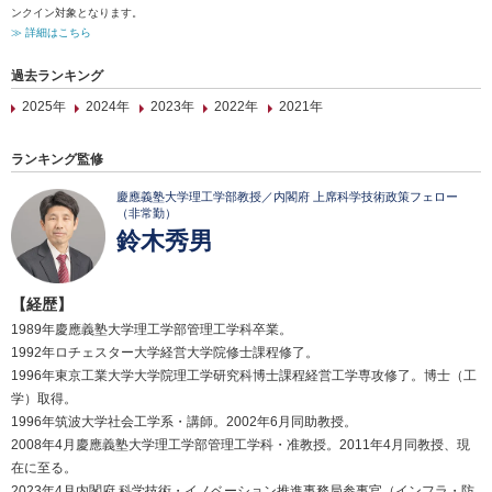
ンクイン対象となります。
≫ 詳細はこちら
過去ランキング
2025年
2024年
2023年
2022年
2021年
ランキング監修
慶應義塾大学理工学部教授／内閣府 上席科学技術政策フェロー
（非常勤）
鈴木秀男
【経歴】
1989年慶應義塾大学理工学部管理工学科卒業。
1992年ロチェスター大学経営大学院修士課程修了。
1996年東京工業大学大学院理工学研究科博士課程経営工学専攻修了。博士（工
学）取得。
1996年筑波大学社会工学系・講師。2002年6月同助教授。
2008年4月慶應義塾大学理工学部管理工学科・准教授。2011年4月同教授、現
在に至る。
2023年4月内閣府 科学技術・イノベーション推進事務局参事官（インフラ・防