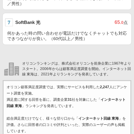
／男性）
SoftBank 光
65
.0
点
何かあった時の問い合わせが電話だけでなくチャットでも対応
できつながりが良い。（60代以上／男性）
オリコンランキングは、株式会社オリコンを前身企業に1967年より
スタート。2006年からは顧客満足度調査を開始。インターネット回
線 東海は、2021年よりランキングを発表しています。
オリコン顧客満足度調査では、実際にサービスを利用した
2,247
人にアンケ
ート調査を実施。
満足度に関する回答を基に、調査企業
31
社を対象にした「
インターネット
回線 東海
」ランキングを発表しています。
総合満足度だけでなく、様々な切り口から「
インターネット回線 東海
」を
評価。さらに回答者の口コミや評判といった、実際のユーザーの声も掲載
しています。