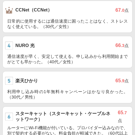
CCNet（CCNet）
67
.0
点
日常的に使用するには通信速度に困ったことはなく、ストレス
なく使えている。（30代／女性）
NURO 光
66
.3
点
通信速度が早く、安定して使える。申し込みから利用開始まで
がとても早かった。（40代／女性）
楽天ひかり
65
.9
点
利用申し込み時の1年無料キャンペーンはかなり良かった。
（30代／男性）
65
.7
スターキャット（スターキャット・ケーブルネ
ットワーク）
点
ルーターにWi-Fi機能が付いている。プロバイダー込みなので、
別で契約する必要がない。料金負担が軽減できた。（60代以上