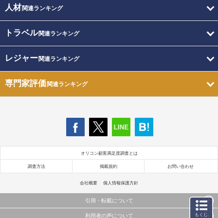
人材
関連ランキング
トラベル
関連ランキング
レジャー
関連ランキング
専門家評価
関連ランキング
オリコン顧客満足度調査とは
調査方法
掲載規約
お問い合わせ
会社概要
個人情報保護方針
引用・転載について
もくじ
利用者の声について
当サイトで公開されている情報（文字、写真、イラスト、画像データ等）及びこれらの配置・