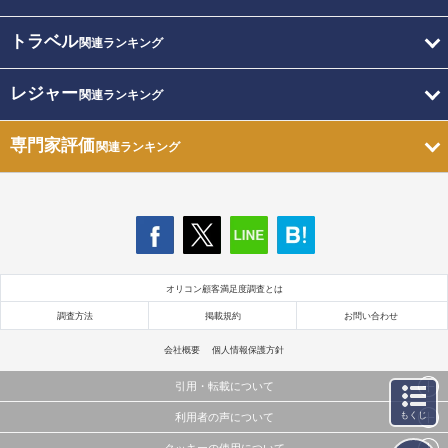
トラベル
関連ランキング
レジャー
関連ランキング
専門家評価
関連ランキング
オリコン顧客満足度調査とは
調査方法
掲載規約
お問い合わせ
会社概要
個人情報保護方針
引用・転載について
もくじ
利用者の声について
当サイトで公開されている情報（文字、写真、イラスト、画像データ等）及びこれらの配置・
編集および構造などについての著作権は株式会社oricon MEに帰属しております。