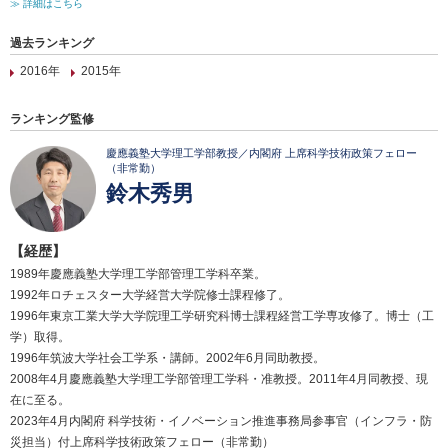
≫ 詳細はこちら
過去ランキング
2016年
2015年
ランキング監修
慶應義塾大学理工学部教授／内閣府 上席科学技術政策フェロー
（非常勤）
鈴木秀男
【経歴】
1989年慶應義塾大学理工学部管理工学科卒業。
1992年ロチェスター大学経営大学院修士課程修了。
1996年東京工業大学大学院理工学研究科博士課程経営工学専攻修了。博士（工
学）取得。
1996年筑波大学社会工学系・講師。2002年6月同助教授。
2008年4月慶應義塾大学理工学部管理工学科・准教授。2011年4月同教授、現
在に至る。
2023年4月内閣府 科学技術・イノベーション推進事務局参事官（インフラ・防
災担当）付上席科学技術政策フェロー（非常勤）