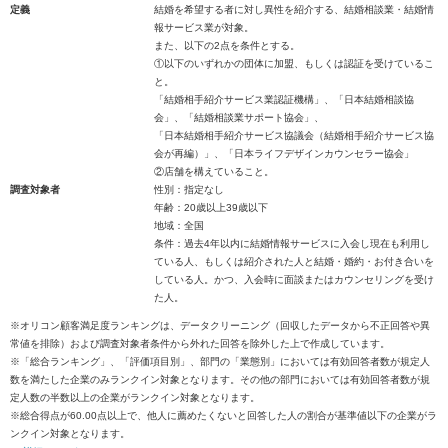
定義
結婚を希望する者に対し異性を紹介する、結婚相談業・結婚情
報サービス業が対象。
また、以下の2点を条件とする。
①以下のいずれかの団体に加盟、もしくは認証を受けているこ
と。
「結婚相手紹介サービス業認証機構」、「日本結婚相談協
会」、「結婚相談業サポート協会」、
「日本結婚相手紹介サービス協議会（結婚相手紹介サービス協
会が再編）」、「日本ライフデザインカウンセラー協会」
②店舗を構えていること。
調査対象者
性別：指定なし
年齢：20歳以上39歳以下
地域：全国
条件：過去4年以内に結婚情報サービスに入会し現在も利用し
ている人、もしくは紹介された人と結婚・婚約・お付き合いを
している人。かつ、入会時に面談またはカウンセリングを受け
た人。
※オリコン顧客満足度ランキングは、データクリーニング（回収したデータから不正回答や異
常値を排除）および調査対象者条件から外れた回答を除外した上で作成しています。
※「総合ランキング」、「評価項目別」、部門の「業態別」においては有効回答者数が規定人
数を満たした企業のみランクイン対象となります。その他の部門においては有効回答者数が規
定人数の半数以上の企業がランクイン対象となります。
※総合得点が60.00点以上で、他人に薦めたくないと回答した人の割合が基準値以下の企業がラ
ンクイン対象となります。