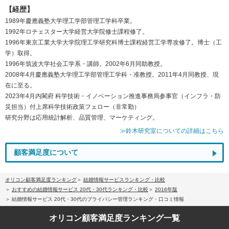
【経歴】
1989年慶應義塾大学理工学部管理工学科卒業。
1992年ロチェスター大学経営大学院修士課程修了。
1996年東京工業大学大学院理工学研究科博士課程経営工学専攻修了。博士（工
学）取得。
1996年筑波大学社会工学系・講師。2002年6月同助教授。
2008年4月慶應義塾大学理工学部管理工学科・准教授。2011年4月同教授、現
在に至る。
2023年4月内閣府 科学技術・イノベーション推進事務局参事官（インフラ・防
災担当）付上席科学技術政策フェロー（非常勤）
研究分野は応用統計解析、品質管理、マーケティング。
≫鈴木研究室についての詳細はこちら
顧客満足度について
オリコン顧客満足度ランキング
結婚情報サービスランキング・比較
おすすめの結婚情報サービス 20代・30代ランキング・比較
2016年版
結婚情報サービス 20代・30代のプライバシー管理ランキング・口コミ情報
オリコン顧客満足度
ランキング一覧