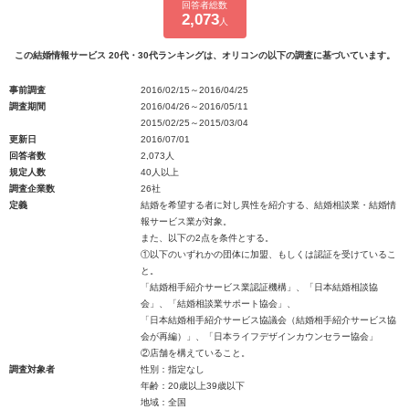
回答者総数
2,073
人
この結婚情報サービス 20代・30代ランキングは、オリコンの以下の調査に基づいています。
事前調査
2016/02/15～2016/04/25
調査期間
2016/04/26～2016/05/11
2015/02/25～2015/03/04
更新日
2016/07/01
回答者数
2,073人
規定人数
40人以上
調査企業数
26社
定義
結婚を希望する者に対し異性を紹介する、結婚相談業・結婚情
報サービス業が対象。
また、以下の2点を条件とする。
①以下のいずれかの団体に加盟、もしくは認証を受けているこ
と。
「結婚相手紹介サービス業認証機構」、「日本結婚相談協
会」、「結婚相談業サポート協会」、
「日本結婚相手紹介サービス協議会（結婚相手紹介サービス協
会が再編）」、「日本ライフデザインカウンセラー協会」
②店舗を構えていること。
調査対象者
性別：指定なし
年齢：20歳以上39歳以下
地域：全国