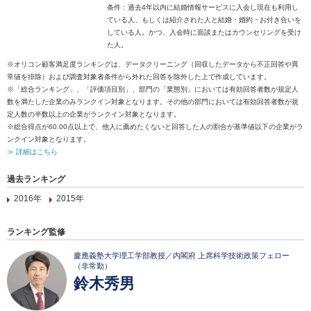
条件：過去4年以内に結婚情報サービスに入会し現在も利用し
ている人、もしくは紹介された人と結婚・婚約・お付き合いを
している人。かつ、入会時に面談またはカウンセリングを受け
た人。
※オリコン顧客満足度ランキングは、データクリーニング（回収したデータから不正回答や異
常値を排除）および調査対象者条件から外れた回答を除外した上で作成しています。
※「総合ランキング」、「評価項目別」、部門の「業態別」においては有効回答者数が規定人
数を満たした企業のみランクイン対象となります。その他の部門においては有効回答者数が規
定人数の半数以上の企業がランクイン対象となります。
※総合得点が60.00点以上で、他人に薦めたくないと回答した人の割合が基準値以下の企業がラ
ンクイン対象となります。
≫ 詳細はこちら
過去ランキング
2016年
2015年
ランキング監修
慶應義塾大学理工学部教授／内閣府 上席科学技術政策フェロー
（非常勤）
鈴木秀男