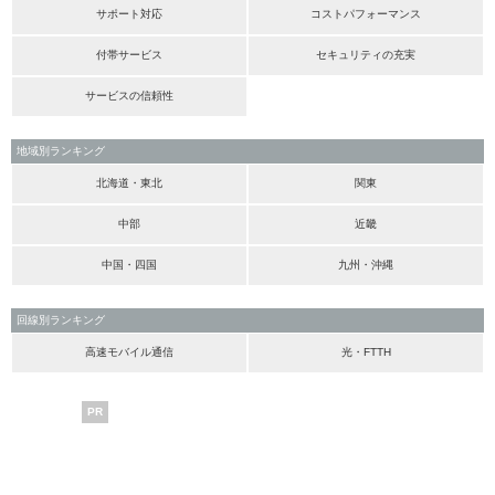
サポート対応
コストパフォーマンス
付帯サービス
セキュリティの充実
サービスの信頼性
地域別ランキング
北海道・東北
関東
中部
近畿
中国・四国
九州・沖縄
回線別ランキング
高速モバイル通信
光・FTTH
PR