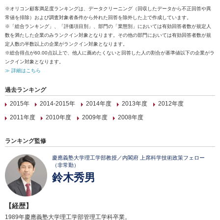
※オリコン顧客満足度ランキングは、データクリーニング（回収したデータから不正回答や異
常値を排除）および調査対象者条件から外れた回答を除外した上で作成しています。
※「総合ランキング」、「評価項目別」、部門の「業態別」においては有効回答者数が規定人
数を満たした企業のみランクイン対象となります。その他の部門においては有効回答者数が規
定人数の半数以上の企業がランクイン対象となります。
※総合得点が60.00点以上で、他人に薦めたくないと回答した人の割合が基準値以下の企業がラ
ンクイン対象となります。
≫ 詳細はこちら
過去ランキング
2015年
2014-2015年
2014年度
2013年度
2012年度
2011年度
2010年度
2009年度
2008年度
ランキング監修
慶應義塾大学理工学部教授／内閣府 上席科学技術政策フェロー
（非常勤）
鈴木秀男
【経歴】
1989年慶應義塾大学理工学部管理工学科卒業。