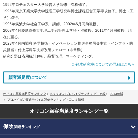
1992年ロチェスター大学経営大学院修士課程修了。
1996年東京工業大学大学院理工学研究科博士課程経営工学専攻修了。博士（工
学）取得。
1996年筑波大学社会工学系・講師。2002年6月同助教授。
2008年4月慶應義塾大学理工学部管理工学科・准教授。2011年4月同教授、現
在に至る。
2023年4月内閣府 科学技術・イノベーション推進事務局参事官（インフラ・防
災担当）付上席科学技術政策フェロー（非常勤）
研究分野は応用統計解析、品質管理、マーケティング。
≫鈴木研究室についての詳細はこちら
顧客満足度について
オリコン顧客満足度ランキング
おすすめのプロバイダランキング・比較
2013年版
プロバイダの高速モバイル通信ランキング・口コミ情報
オリコン顧客満足度
ランキング一覧
保険
関連ランキング