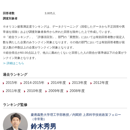
回答者数
3,605人
調査対象者
※オリコン顧客満足度ランキングは、データクリーニング（回収したデータから不正回答や異
常値を排除）および調査対象者条件から外れた回答を除外した上で作成しています。
※「総合ランキング」、「評価項目別」、部門の「業態別」においては有効回答者数が規定人
数を満たした企業のみランクイン対象となります。その他の部門においては有効回答者数が規
定人数の半数以上の企業がランクイン対象となります。
※総合得点が60.00点以上で、他人に薦めたくないと回答した人の割合が基準値以下の企業がラ
ンクイン対象となります。
≫ 詳細はこちら
過去ランキング
2015年
2014-2015年
2014年度
2013年度
2012年度
2011年度
2010年度
2009年度
2008年度
ランキング監修
慶應義塾大学理工学部教授／内閣府 上席科学技術政策フェロー
（非常勤）
鈴木秀男