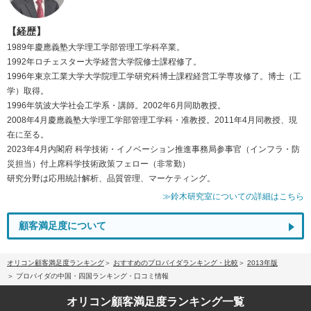
【経歴】
1989年慶應義塾大学理工学部管理工学科卒業。
1992年ロチェスター大学経営大学院修士課程修了。
1996年東京工業大学大学院理工学研究科博士課程経営工学専攻修了。博士（工
学）取得。
1996年筑波大学社会工学系・講師。2002年6月同助教授。
2008年4月慶應義塾大学理工学部管理工学科・准教授。2011年4月同教授、現
在に至る。
2023年4月内閣府 科学技術・イノベーション推進事務局参事官（インフラ・防
災担当）付上席科学技術政策フェロー（非常勤）
研究分野は応用統計解析、品質管理、マーケティング。
≫鈴木研究室についての詳細はこちら
顧客満足度について
オリコン顧客満足度ランキング
おすすめのプロバイダランキング・比較
2013年版
プロバイダの中国・四国ランキング・口コミ情報
オリコン顧客満足度
ランキング一覧