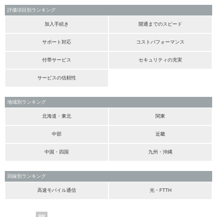
評価項目別ランキング
加入手続き
開通までのスピード
サポート対応
コストパフォーマンス
付帯サービス
セキュリティの充実
サービスの信頼性
地域別ランキング
北海道・東北
関東
中部
近畿
中国・四国
九州・沖縄
回線別ランキング
高速モバイル通信
光・FTTH
PR