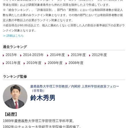
常値を排除）および調査対象者条件から外れた回答を除外した上で作成しています。
※「総合ランキング」、「評価項目別」、部門の「業態別」においては有効回答者数が規定人
数を満たした企業のみランクイン対象となります。その他の部門においては有効回答者数が規
定人数の半数以上の企業がランクイン対象となります。
※総合得点が60.00点以上で、他人に薦めたくないと回答した人の割合が基準値以下の企業がラ
ンクイン対象となります。
≫ 詳細はこちら
過去ランキング
2015年
2014-2015年
2014年度
2013年度
2012年度
2011年度
2010年度
2009年度
2008年度
ランキング監修
慶應義塾大学理工学部教授／内閣府 上席科学技術政策フェロー
（非常勤）
鈴木秀男
【経歴】
1989年慶應義塾大学理工学部管理工学科卒業。
1992年ロチェスター大学経営大学院修士課程修了。