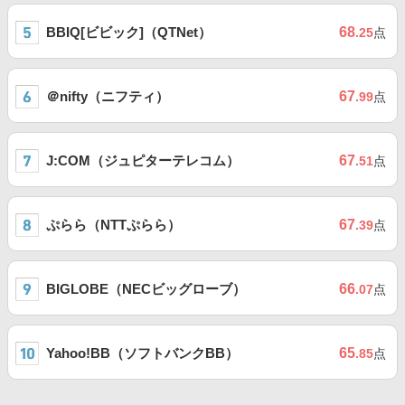
BBIQ[ビビック]（QTNet）
68
.25
点
＠nifty（ニフティ）
67
.99
点
J:COM（ジュピターテレコム）
67
.51
点
ぷらら（NTTぷらら）
67
.39
点
BIGLOBE（NECビッグローブ）
66
.07
点
Yahoo!BB（ソフトバンクBB）
65
.85
点