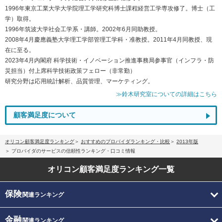
1996年東京工業大学大学院理工学研究科博士課程経営工学専攻修了。博士（工
学）取得。
1996年筑波大学社会工学系・講師。2002年6月同助教授。
2008年4月慶應義塾大学理工学部管理工学科・准教授。2011年4月同教授、現
在に至る。
2023年4月内閣府 科学技術・イノベーション推進事務局参事官（インフラ・防
災担当）付上席科学技術政策フェロー（非常勤）
研究分野は応用統計解析、品質管理、マーケティング。
≫鈴木研究室についての詳細はこちら
顧客満足度について
オリコン顧客満足度ランキング
おすすめのプロバイダランキング・比較
2013年版
プロバイダのサービスの信頼性ランキング・口コミ情報
オリコン顧客満足度
ランキング一覧
保険
関連ランキング
金融
関連ランキング