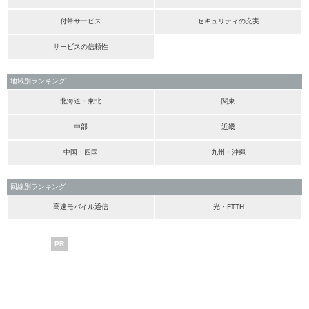
付帯サービス
セキュリティの充実
サービスの信頼性
地域別ランキング
北海道・東北
関東
中部
近畿
中国・四国
九州・沖縄
回線別ランキング
高速モバイル通信
光・FTTH
PR