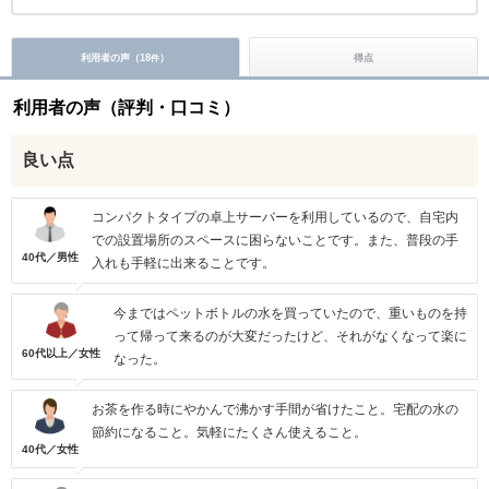
利用者の声（
18
）
得点
件
利用者の声（評判・口コミ）
良い点
コンパクトタイプの卓上サーバーを利用しているので、自宅内
での設置場所のスペースに困らないことです。また、普段の手
40代／男性
入れも手軽に出来ることです。
今まではペットボトルの水を買っていたので、重いものを持
って帰って来るのが大変だったけど、それがなくなって楽に
60代以上／女性
なった。
お茶を作る時にやかんで沸かす手間が省けたこと。宅配の水の
節約になること。気軽にたくさん使えること。
40代／女性