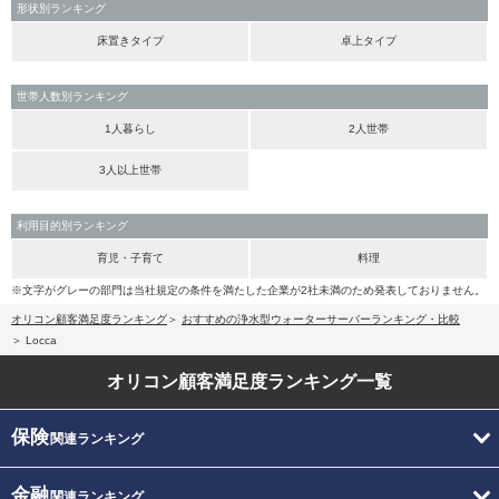
形状別ランキング
床置きタイプ
卓上タイプ
世帯人数別ランキング
1人暮らし
2人世帯
3人以上世帯
利用目的別ランキング
育児・子育て
料理
※文字がグレーの部門は当社規定の条件を満たした企業が2社未満のため発表しておりません。
オリコン顧客満足度ランキング
おすすめの浄水型ウォーターサーバーランキング・比較
Locca
オリコン顧客満足度
ランキング一覧
保険
関連ランキング
金融
関連ランキング