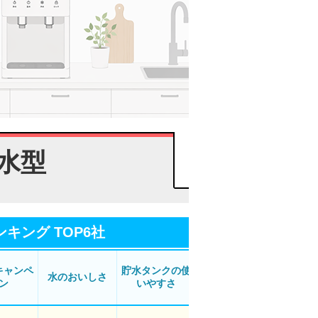
水型
ング TOP6社
キャンペ
貯水タンクの使
水のおいしさ
デザイン
利用
ン
いやすさ