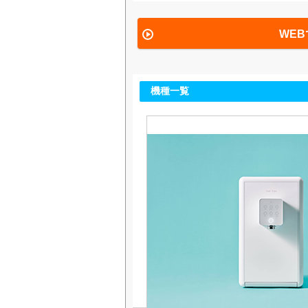
WEB
機種一覧
ee alto
でスタイリッシュな床置きタイプ
バーです。
温水に加え、常温水、再加熱、白
つの温度帯と3つの出水量が選べ
殺菌機能を搭載しており、1年に一
バーをまるごと交換する安心のメ
ンス体制も魅力です。
ー：ホワイト
cm)：W26×D38.2×H120