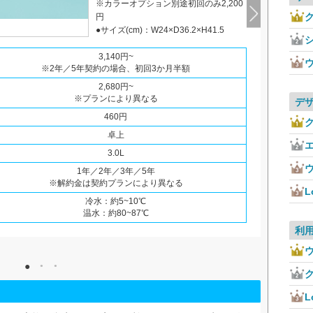
※カラーオプション別途初回のみ2,200
ク
円
●サイズ(cm)：W24×D36.2×H41.5
3,140円~
※2年／5年契約の場合、初回3か月半額
2,680円~
※プランにより異なる
デ
460円
ク
卓上
3.0L
1年／2年／3年／5年
※解約金は契約プランにより異なる
L
冷水：約5~10℃
温水：約80~87℃
利
ク
L