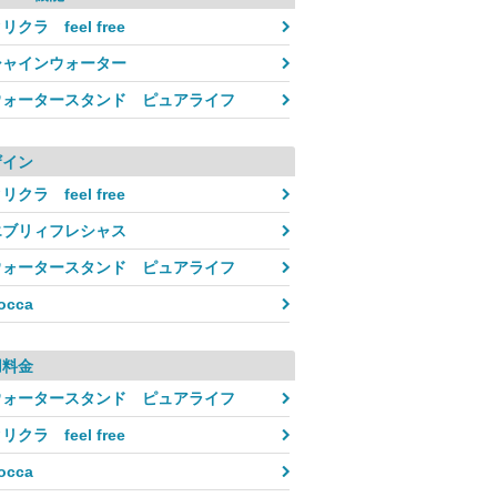
ック
リクラ feel free
●サイズ(cm)：W24.5×D
バー含む）
シャインウォーター
3,140円~
ウォータースタンド ピュアライフ
月額料金目安（a+b）
※2年／5年契約の場合、初回3か月半
2,680円~
(a)サーバー代／月
※プランにより異なる
ザイン
(b)サポート代／月
460円
リクラ feel free
床置き／卓上
床置き
エブリィフレシャス
給水タンク
6.0L
ウォータースタンド ピュアライフ
1年／2年／3年／5年
最低利用期間／解約金
※解約金は契約プランにより異なる
occa
冷水：約4~10℃
水温
温水：約80~90℃
用料金
ウォータースタンド ピュアライフ
リクラ feel free
occa