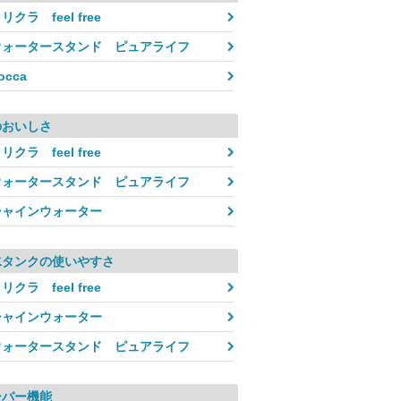
リクラ feel free
ウォータースタンド ピュアライフ
occa
のおいしさ
リクラ feel free
feel free Fit
ウォータースタンド ピュアライフ
スリムでスタイリッシ
設置場所を選ばず、イ
シャインウォーター
に馴染みます。
給水タンクは6.0リッ
たっぷり使用可能。
水タンクの使いやすさ
また、給水口とボトル
リクラ feel free
菌加工が施され、清潔
ます。
シャインウォーター
1年に1回のサーバー本
も実施されるため、安
ウォータースタンド ピュアライフ
環境が整っています。
●カラー：クールホワイ
ーバー機能