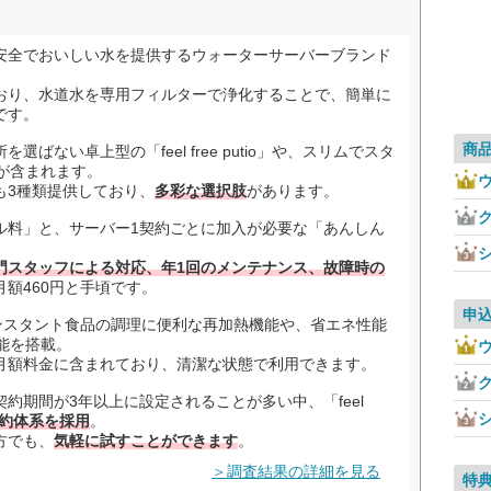
安全でおいしい水を提供するウォーターサーバーブランド
おり、水道水を専用フィルターで浄化することで、簡単に
です。
商
ない卓上型の「feel free putio」や、スリムでスタ
t」が含まれます。
も3種類提供しており、
多彩な選択肢
があります。
ク
ル料」と、サーバー1契約ごとに加入が必要な「あんしん
。
門スタッフによる対応、年1回のメンテナンス、故障時の
額460円と手頃です。
申
は、インスタント食品の調理に便利な再加熱機能や、省エネ性能
能を搭載。
月額料金に含まれており、清潔な状態で利用できます。
ク
約期間が3年以上に設定されることが多い中、「feel
約体系を採用
。
方でも、
気軽に試すことができます
。
＞調査結果の詳細を見る
特