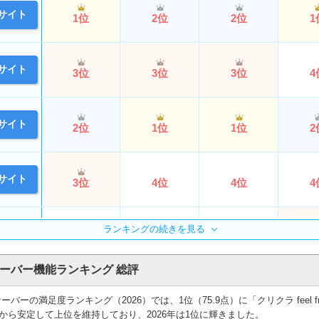
サイト
1位
2位
2位
1
サイト
3位
3位
3位
4
サイト
2位
1位
1位
2
サイト
3位
4位
4位
4
ランキングの続きを見る
サイト
5位
5位
5位
3
ーバー機能ランキング 総評
サイト
6位
6位
6位
6
ーの満足度ランキング（2026）では、1位（75.9点）に「クリクラ feel 
.9点）から安定して上位を維持しており、2026年は1位に輝きました。