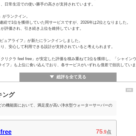
り、日常生活での使い勝手の高さが支持されています。
ー」がランクイン。
点）と2年連続で1位を獲得していた同サービスですが、2026年は2位となりました。
さが評価され、引き続き上位を維持しています。
ド ピュアライフ」が新たにランクインしました。
おり、安心して利用できる設計が支持されていると考えられます。
リクラ feel free」が安定した評価を積み重ねて1位を獲得し、「シャイ
ライフ」も上位に食い込んでおり、各サービスがいずれも僅差で拮抗していま
総評を全て見る
PR
キング
どの機能面において、満足度が高い浄水型ウォーターサーバーの
75
ree
.9
点