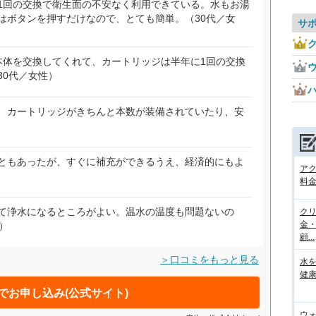
1回の交換で衛生面の不安なく利用できている。水もお湯
はボタンを押すだけなので、とても簡単。（30代／女
サ
ク
本体を交換してくれて、カートリッジは半年に1回の交換
30代／女性）
、カートリッジがきちんと本数が装備されていたり、安
ともあったが、すぐに補充ができるうえ、経済的にもよ
ア
料金
て浄水になるところがよい。温水の温度も問題ないの
ク
金
）
顧...
＞口コミをもっと見る
水
健康
でお申し込み(公式サイト)
ウ