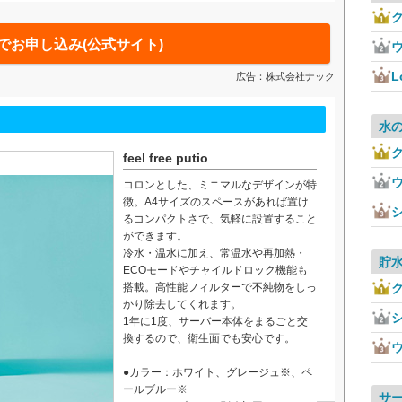
ク
でお申し込み(公式サイト)
L
広告：株式会社ナック
水
ク
feel free putio
コロンとした、ミニマルなデザインが特
徴。A4サイズのスペースがあれば置け
るコンパクトさで、気軽に設置すること
ができます。
冷水・温水に加え、常温水や再加熱・
貯
ECOモードやチャイルドロック機能も
搭載。高性能フィルターで不純物をしっ
ク
かり除去してくれます。
1年に1度、サーバー本体をまるごと交
換するので、衛生面でも安心です。
●カラー：ホワイト、グレージュ※、ペ
ールブルー※
サ