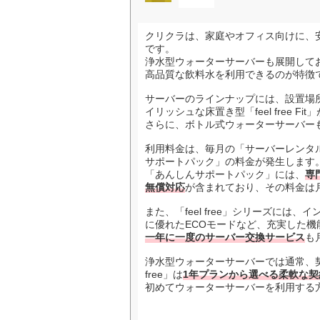
クリクラは、家庭やオフィス向けに、
です。
浄水型ウォーターサーバーも展開して
高品質な飲料水を利用できるのが特徴
サーバーのラインナップには、設置場所を選ば
イリッシュな床置き型「feel free Fi
さらに、ボトル式ウォーターサーバー
利用料金は、毎月の「サーバーレンタ
サポートパック」の料金が発生します
「あんしんサポートパック」には、
専
無償対応
が含まれており、その料金は月
また、「feel free」シリーズに
に優れたECOモードなど、充実した機
一年に一度のサーバー交換サービス
も
浄水型ウォーターサーバーでは通常、契
free」は
1年プランから選べる柔軟な契
初めてウォーターサーバーを利用する