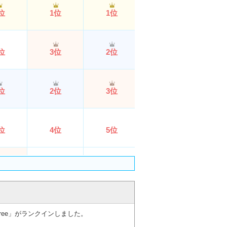
位
1位
1位
1位
2
位
3位
2位
6位
4
位
2位
3位
3位
1
位
4位
5位
5位
4
位
5位
4位
3位
3
位
6位
6位
2位
6
free」がランクインしました。