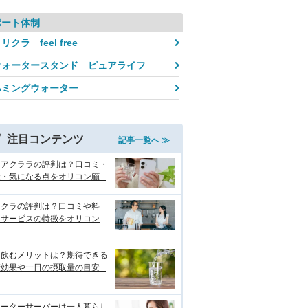
ポート体制
リクラ feel free
ウォータースタンド ピュアライフ
ハミングウォーター
注目コンテンツ
記事一覧へ ≫
クアクララの評判は？口コミ・
・気になる点をオリコン顧...
リクラの評判は？口コミや料
・サービスの特徴をオリコン
を飲むメリットは？期待できる
効果や一日の摂取量の目安...
ォーターサーバーは一人暮らし