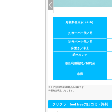
円~
円~
り異なる
月額料金目安（a+b）
円
き
(a)サーバー代／月
(b)サポート代／月
5年
床置き／卓上
ンにより異なる
給水タンク
6℃
~90℃
最低利用期間／解約金
水温
※上記は2026年5月時点の情報です。
※価格は税込になります。
クリクラ feel freeの口コミ・評判