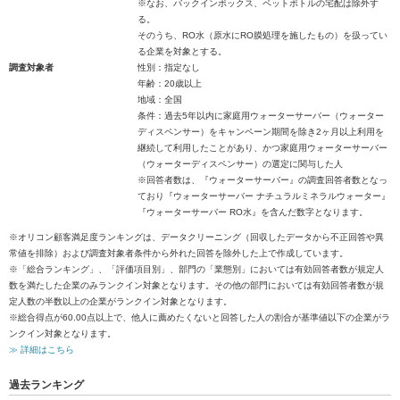
※なお、バックインボックス、ペットボトルの宅配は除外す
る。
そのうち、RO水（原水にRO膜処理を施したもの）を扱ってい
る企業を対象とする。
調査対象者
性別：指定なし
年齢：20歳以上
地域：全国
条件：過去5年以内に家庭用ウォーターサーバー（ウォーター
ディスペンサー）をキャンペーン期間を除き2ヶ月以上利用を
継続して利用したことがあり、かつ家庭用ウォーターサーバー
（ウォーターディスペンサー）の選定に関与した人
※回答者数は、『ウォーターサーバー』の調査回答者数となっ
ており『ウォーターサーバー ナチュラルミネラルウォーター』
『ウォーターサーバー RO水』を含んだ数字となります。
※オリコン顧客満足度ランキングは、データクリーニング（回収したデータから不正回答や異
常値を排除）および調査対象者条件から外れた回答を除外した上で作成しています。
※「総合ランキング」、「評価項目別」、部門の「業態別」においては有効回答者数が規定人
数を満たした企業のみランクイン対象となります。その他の部門においては有効回答者数が規
定人数の半数以上の企業がランクイン対象となります。
※総合得点が60.00点以上で、他人に薦めたくないと回答した人の割合が基準値以下の企業がラ
ンクイン対象となります。
≫ 詳細はこちら
過去ランキング