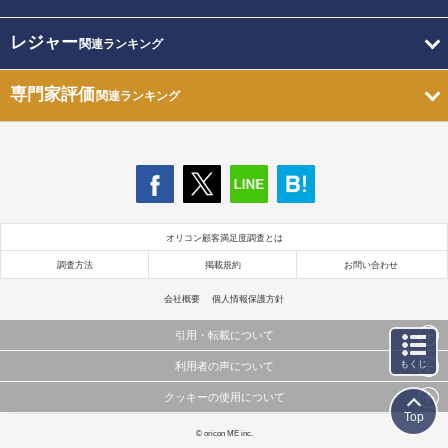
レジャー
関連ランキング
専門家評価
関連ランキング
オリコン顧客満足度調査とは
調査方法
掲載規約
お問い合わせ
会社概要
個人情報保護方針
引用・転載について
もくじ
利用者の声について
当サイトで公開されている情報（文字、写真、イラスト、画像データ等）及びこれらの配置・
編集および構造などについての著作権は株式会社oricon MEに帰属しております。
クッキーの使用について
当サイトに掲載している内容はすべてサービスの利用者が提出された見解・感想です。
これらの情報を権利者の許可なく無断転載・複製などの二次利用を行うことは固く禁じており
Top
弊社が内容について正確性を含め一切保証するものではありません。
ます。
このサイトでは Cookie を使用して、ユーザーに合わせたコンテンツや広告の表示、ソーシャル
© oricon ME inc.
弊社の見解・ 意見ではないことをご理解いただいた上でご覧ください。