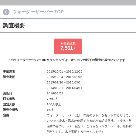
ウォーターサーバー TOP
調査概要
回答者総数
7,561
人
このウォーターサーバー RO水ランキングは、オリコンの以下の調査に基づいています。
事前調査
2015/10/01～2015/12/22
調査期間
2015/12/24～2016/01/05
2015/03/20～2015/03/24
2014/03/31～2014/04/11
更新日
2016/05/02
回答者数
7,561人
規定人数
100人以上
調査企業数
16社
定義
ウォーターサーバーとは、専用のボトルをセットするだけで、
いつでも冷水・温水が使用できる給水＆給湯器機。（冷水・常
温水のみのサーバーもあり）これらをレンタル（一部、無料貸
与有り）し、水を宅配するサービスを指す。