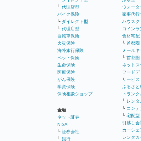
└
代理店型
ウォータ
バイク保険
家事代行
└
ダイレクト型
ハウスク
└
代理店型
コインラ
自転車保険
食材宅配
火災保険
└
首都圏
海外旅行保険
ミールキ
ペット保険
└
首都圏
生命保険
ネットス
医療保険
フードデ
がん保険
サービス
学資保険
ふるさと
保険相談ショップ
トランク
└
レンタ
└
コンテ
金融
└
宅配型
ネット証券
引越し会
NISA
カーシェ
└
証券会社
レンタカ
└
銀行