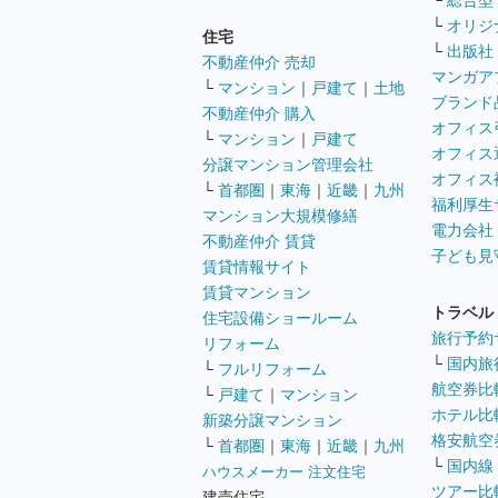
└
総合型
└
オリジ
住宅
└
出版社
不動産仲介 売却
マンガア
└
マンション
｜
戸建て
｜
土地
ブランド
不動産仲介 購入
オフィス
└
マンション
｜
戸建て
オフィス
分譲マンション管理会社
オフィス
└
首都圏
｜
東海
｜
近畿
｜
九州
福利厚生
マンション大規模修繕
電力会社
不動産仲介 賃貸
子ども見
賃貸情報サイト
賃貸マンション
トラベル
住宅設備ショールーム
旅行予約
リフォーム
└
国内旅
└
フルリフォーム
航空券比
└
戸建て
｜
マンション
ホテル比
新築分譲マンション
格安航空券
└
首都圏
｜
東海
｜
近畿
｜
九州
└
国内線
ハウスメーカー 注文住宅
ツアー比
建売住宅