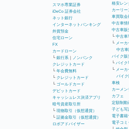
格安レン
スマホ専業証券
カーリー
iDeCo 証券会社
車買取会
ネット銀行
中古車情
インターネットバンキング
中古車販
外貨預金
└
中古車
住宅ローン
└
メーカ
FX
中古車
カードローン
バイク販
└
銀行系
｜
ノンバンク
└
バイク
クレジットカード
└
メーカ
└
年会費無料
バイク
└
クレジットカード
車検
└
ゴールドカード
カーメン
デビットカード
カフェ
キャッシュレス決済アプリ
定額制動
暗号資産取引所
子ども写
└
現物取引（仮想通貨）
電子書籍
└
証拠金取引（仮想通貨）
電子コミ
ロボアドバイザー