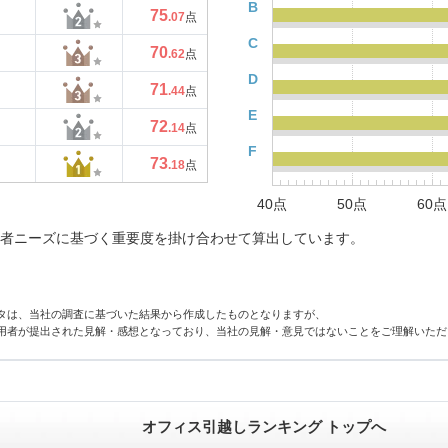
B
75
.07
点
C
70
.62
点
D
71
.44
点
E
72
.14
点
F
73
.18
点
40点
50点
60点
者ニーズに基づく重要度を掛け合わせて算出しています。
タは、当社の調査に基づいた結果から作成したものとなりますが、
用者が提出された見解・感想となっており、当社の見解・意見ではないことをご理解いただ
オフィス引越しランキング トップへ