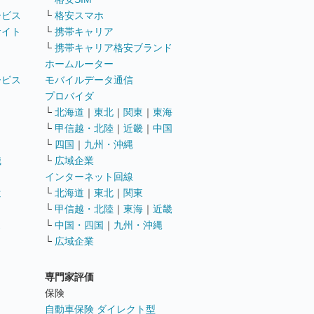
ービス
└
格安スマホ
サイト
└
携帯キャリア
└
携帯キャリア格安ブランド
ホームルーター
ービス
モバイルデータ通信
ト
プロバイダ
└
北海道
｜
東北
｜
関東
｜
東海
└
甲信越・北陸
｜
近畿
｜
中国
└
四国
｜
九州・沖縄
職
└
広域企業
インターネット回線
遣
└
北海道
｜
東北
｜
関東
└
甲信越・北陸
｜
東海
｜
近畿
ス
└
中国・四国
｜
九州・沖縄
└
広域企業
専門家評価
ト
保険
自動車保険 ダイレクト型