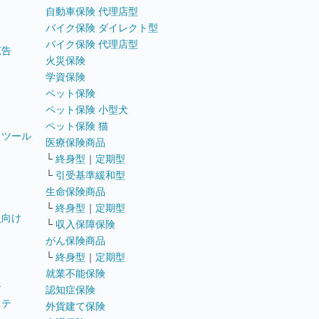
自動車保険 代理店型
バイク保険 ダイレクト型
バイク保険 代理店型
広告
火災保険
学資保険
ペット保険
ペット保険 小型犬
ペット保険 猫
トツール
医療保険商品
└
終身型
｜
定期型
└
引受基準緩和型
生命保険商品
└
終身型
｜
定期型
員向け
└
収入保障保険
がん保険商品
└
終身型
｜
定期型
就業不能保険
テ
認知症保険
ステ
外貨建て保険