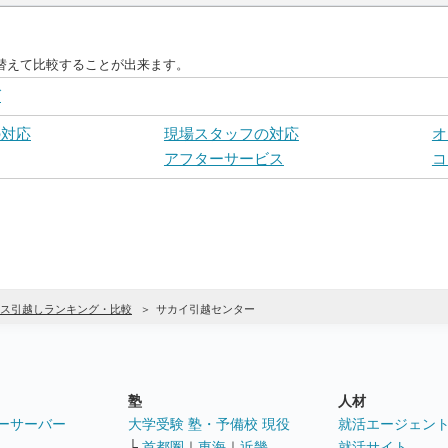
替えて比較することが出来ます。
グ
の対応
現場スタッフの対応
オ
アフターサービス
コ
ス引越しランキング・比較
サカイ引越センター
塾
人材
ーサーバー
大学受験 塾・予備校 現役
就活エージェン
└
首都圏
｜
東海
｜
近畿
就活サイト