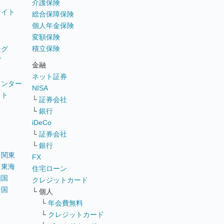
介護保険
サイト
総合保障保険
個人年金保険
変額保険
積立保険
ング
グ
金融
ネット証券
ウンター
NISA
イト
└
証券会社
リ
└
銀行
iDeCo
└
証券会社
└
銀行
｜
関東
FX
｜
東海
住宅ローン
四国
クレジットカード
全国
└ 個人
ス
└
年会費無料
└
クレジットカード