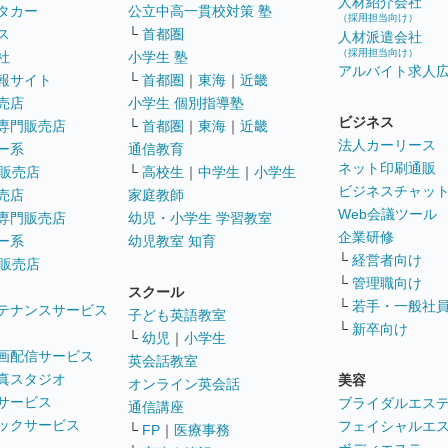
人材紹介会社
タカー
公立中高一貫校対策 塾
（採用担当向け）
ス
└
首都圏
人材派遣会社
（採用担当向け）
社
小学生 塾
アルバイト求人
報サイト
└
首都圏
｜
東海
｜
近畿
売店
小学生 個別指導塾
ビジネス
専門販売店
└
首都圏
｜
東海
｜
近畿
法人カーリース
ー系
通信教育
ネット印刷通販
販売店
└
高校生
｜
中学生
｜
小学生
ビジネスチャッ
売店
家庭教師
Web会議ツール
専門販売店
幼児・小学生 学習教室
企業研修
ー系
幼児教室 知育
└
経営者向け
販売店
└
管理職向け
スクール
└
若手・一般社
テナンスサービス
子ども英語教室
└
新卒向け
└
幼児
｜
小学生
画配信サービス
英会話教室
真スタジオ
美容
オンライン英会話
サービス
ブライダルエス
通信講座
ックサービス
フェイシャルエ
└
FP
｜
医療事務