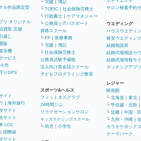
ボディエステ
└
宅建
｜
簿記
ナル作品限定型
サロン検索予約
└
TOEIC
｜
社会保険労務士
└
行政書士
｜
ケアマネジャー
プリ オリジナル
└
公務員
｜
ITパスポート
ウエディング
品買取 店舗
資格スクール
ハウスウエディ
引越し
└
FP
｜
医療事務
格安ウエディン
通販
└
宅建
｜
簿記
結婚相談所
複合機
└
社会保険労務士
結婚式場相談カ
サービス
公務員試験予備校
結婚式場情報サ
 小売
法人向け英会話スクール
マッチングアプ
守りGPS
子どもプログラミング教室
レジャー
スポーツ&ヘルス
映画館
サイト
フィットネスクラブ
└
北海道
｜
東北
行
｜
海外旅行
24時間ジム
└
甲信越・北陸
較サイト
リラクゼーションサロン
└
近畿
｜
中国・
較サイト
キッズスイミングスクール
└
九州・沖縄
｜
 LCC
└
幼児
｜
小学生
カラオケボック
｜
国際線
テーマパーク
較サイト