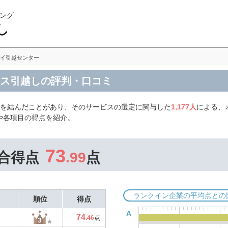
ング
し
イ引越センター
ィス引越しの評判・口コミ
約を結んだことがあり、そのサービスの選定に関与した
1,177人
による、
や各項目の得点を紹介。
73
合得点
.99
点
ランクイン企業の平均点との
順位
得点
A
74
.46
点