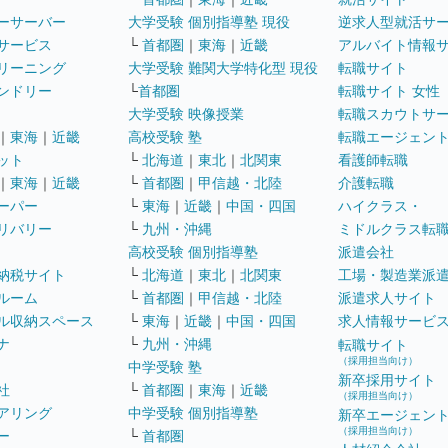
ーサーバー
大学受験 個別指導塾 現役
逆求人型就活サ
サービス
└
首都圏
｜
東海
｜
近畿
アルバイト情報
リーニング
大学受験 難関大学特化型 現役
転職サイト
ンドリー
└
首都圏
転職サイト 女性
大学受験 映像授業
転職スカウトサ
｜
東海
｜
近畿
高校受験 塾
転職エージェン
ット
└
北海道
｜
東北
｜
北関東
看護師転職
｜
東海
｜
近畿
└
首都圏
｜
甲信越・北陸
介護転職
ーパー
└
東海
｜
近畿
｜
中国・四国
ハイクラス・
リバリー
└
九州・沖縄
ミドルクラス転
高校受験 個別指導塾
派遣会社
納税サイト
└
北海道
｜
東北
｜
北関東
工場・製造業派
ルーム
└
首都圏
｜
甲信越・北陸
派遣求人サイト
ル収納スペース
└
東海
｜
近畿
｜
中国・四国
求人情報サービ
ナ
└
九州・沖縄
転職サイト
（採用担当向け）
中学受験 塾
新卒採用サイト
社
└
首都圏
｜
東海
｜
近畿
（採用担当向け）
アリング
中学受験 個別指導塾
新卒エージェン
（採用担当向け）
ー
└
首都圏