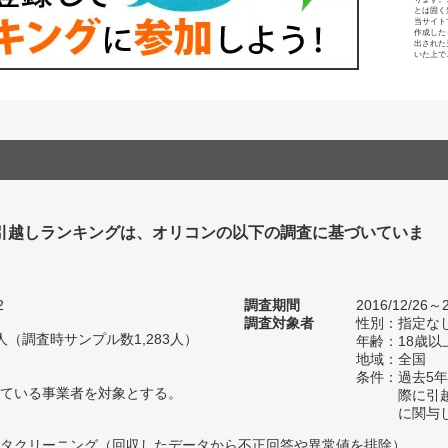
とは固く
当サイト
作成した
出された
いた上で
引越しランキングは、オリコンの以下の調査に基づいていま
2
調査期間
2016/12/26～2
調査対象者
性別：指定な
77人（調査時サンプル数1,283人）
年齢：18歳以
地域：全国
条件：過去5
ている事業者を対象とする。
際に引
に関与
タクリーニング（回収したデータから不正回答や異常値を排除）