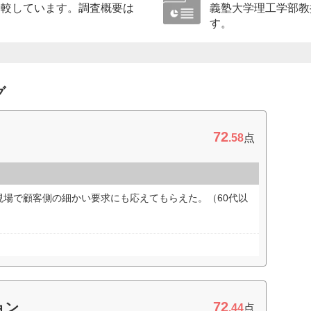
比較しています。調査概要は
義塾大学理工学部教
す。
グ
72
.58
点
現場で顧客側の細かい要求にも応えてもらえた。（60代以
72
ョン
.44
点