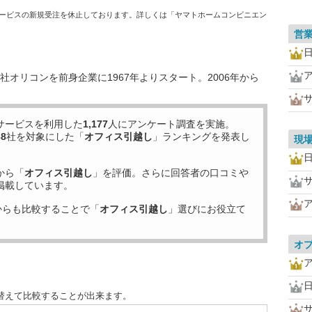
ービスの新規受注を休止しております。詳しくは「ヤマトホームコンビニエン
営
オリコンを前身企業に1967年よりスタート。2006年から
サービスを利用した
1,177
人にアンケート調査を実施。
38
社を対象にした「
オフィス引越し
」ランキングを発表し
現
から「
オフィス引越し
」を評価。さらに回答者の口コミや
掲載しています。
からも比較することで「
オフィス引越し
」選びにお役立て
オ
替えて比較することが出来ます。