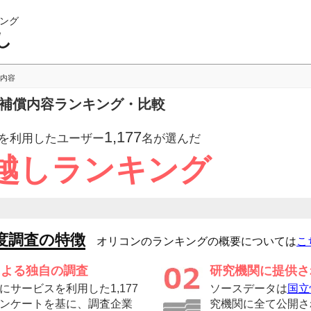
ング
し
内容
の補償内容ランキング・比較
1,177
を利用したユーザー
名が選んだ
越しランキング
度調査の特徴
オリコンのランキングの概要については
こ
による独自の調査
研究機関に提供さ
サービスを利用した1,177
ソースデータは
国立
ンケートを基に、調査企業
究機関に全て公開さ