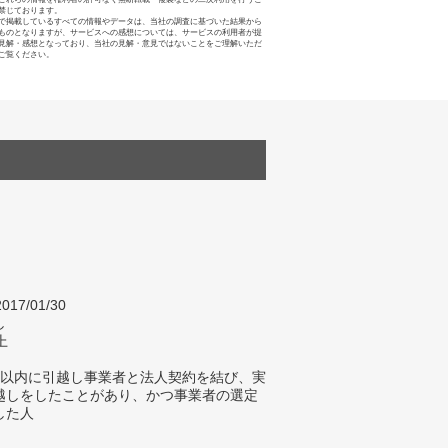
禁じております。
で掲載しているすべての情報やデータは、当社の調査に基づいた結果から
ものとなりますが、サービスへの感想については、サービスの利用者が提
見解・感想となっており、当社の見解・意見ではないことをご理解いただ
ご覧ください。
017/01/30
し
上
年以内に引越し事業者と法人契約を結び、実
越しをしたことがあり、かつ事業者の選定
した人