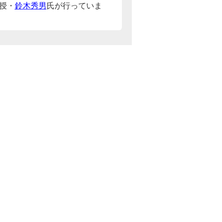
授・
鈴木秀男
氏が行っていま