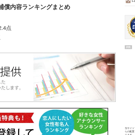
補償内容ランキングまとめ
.4点
点
PR
当サイト
らの配置
ります。