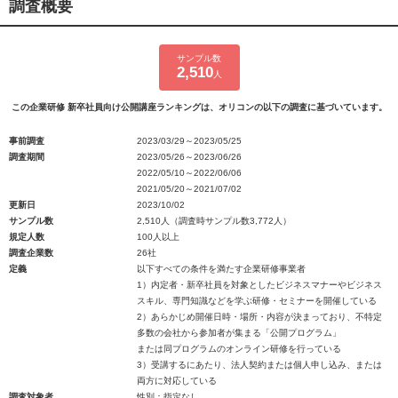
調査概要
サンプル数
2,510
人
この企業研修 新卒社員向け公開講座ランキングは、オリコンの以下の調査に基づいています。
事前調査
2023/03/29～2023/05/25
調査期間
2023/05/26～2023/06/26
2022/05/10～2022/06/06
2021/05/20～2021/07/02
更新日
2023/10/02
サンプル数
2,510人（調査時サンプル数3,772人）
規定人数
100人以上
調査企業数
26社
定義
以下すべての条件を満たす企業研修事業者
1）内定者・新卒社員を対象としたビジネスマナーやビジネス
スキル、専門知識などを学ぶ研修・セミナーを開催している
2）あらかじめ開催日時・場所・内容が決まっており、不特定
多数の会社から参加者が集まる「公開プログラム」
または同プログラムのオンライン研修を行っている
3）受講するにあたり、法人契約または個人申し込み、または
両方に対応している
調査対象者
性別：指定なし