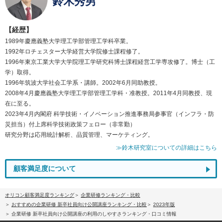
鈴木秀男
【経歴】
1989年慶應義塾大学理工学部管理工学科卒業。
1992年ロチェスター大学経営大学院修士課程修了。
1996年東京工業大学大学院理工学研究科博士課程経営工学専攻修了。博士（工
学）取得。
1996年筑波大学社会工学系・講師。2002年6月同助教授。
2008年4月慶應義塾大学理工学部管理工学科・准教授。2011年4月同教授、現
在に至る。
2023年4月内閣府 科学技術・イノベーション推進事務局参事官（インフラ・防
災担当）付上席科学技術政策フェロー（非常勤）
研究分野は応用統計解析、品質管理、マーケティング。
≫鈴木研究室についての詳細はこちら
顧客満足度について
オリコン顧客満足度ランキング
企業研修ランキング・比較
おすすめの企業研修 新卒社員向け公開講座ランキング・比較
2023年版
企業研修 新卒社員向け公開講座の利用のしやすさランキング・口コミ情報