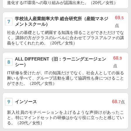
進化するIT環境への取り組みが認識出来た。（20代／女性）
69
.5
学校法人産業能率大学 総合研究所（産能マネジ
メントスクール）
点
社会人の基礎として網羅する知識を得ることができただけでな
く、講師の方がクラスのレベルに合わせてプラスアルファの講
義をしてくれたため。（20代／女性）
68
.9
ALL DIFFERENT（旧：ラーニングエージェン
シー）
点
IT研修を受けたが、ITの知識だけでなく、社会人としての振る
舞いも学べて、グループ活動を通して協調性も身につけること
ができた。（20代／女性）
インソース
68
.7
点
新入社員のモチベーションを上げるような声掛けがあったこ
と。特にマインドセットの研修はかなり役に立ったと感じてい
る。（20代／女性）