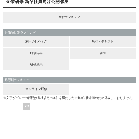
企業研修 新卒社員向け公開講座
総合ランキング
評価項目別ランキング
利用のしやすさ
教材・テキスト
研修内容
講師
研修成果
形態別ランキング
オンライン研修
※文字がグレーの部門は当社規定の条件を満たした企業が2社未満のため発表しておりません。
PR