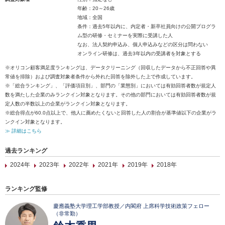
年齢：20～26歳
地域：全国
条件：過去5年以内に、内定者・新卒社員向けの公開プログラ
ム型の研修・セミナーを実際に受講した人
なお、法人契約申込み、個人申込みなどの区分は問わない
オンライン研修は、過去3年以内の受講者を対象とする
※オリコン顧客満足度ランキングは、データクリーニング（回収したデータから不正回答や異
常値を排除）および調査対象者条件から外れた回答を除外した上で作成しています。
※「総合ランキング」、「評価項目別」、部門の「業態別」においては有効回答者数が規定人
数を満たした企業のみランクイン対象となります。その他の部門においては有効回答者数が規
定人数の半数以上の企業がランクイン対象となります。
※総合得点が60.0点以上で、他人に薦めたくないと回答した人の割合が基準値以下の企業がラ
ンクイン対象となります。
≫ 詳細はこちら
過去ランキング
2024年
2023年
2022年
2021年
2019年
2018年
ランキング監修
慶應義塾大学理工学部教授／内閣府 上席科学技術政策フェロー
（非常勤）