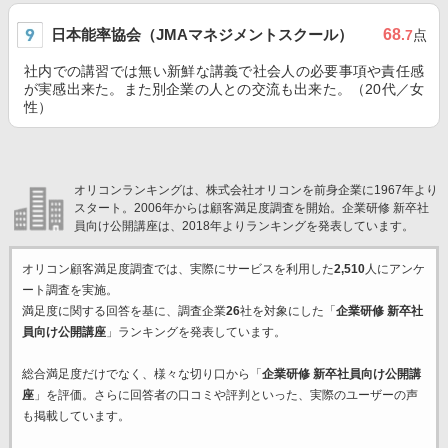
日本能率協会（JMAマネジメントスクール）
68
.7
点
社内での講習では無い新鮮な講義で社会人の必要事項や責任感
が実感出来た。また別企業の人との交流も出来た。（20代／女
性）
オリコンランキングは、株式会社オリコンを前身企業に1967年より
スタート。2006年からは顧客満足度調査を開始。企業研修 新卒社
員向け公開講座は、2018年よりランキングを発表しています。
オリコン顧客満足度調査では、実際にサービスを利用した
2,510
人にアンケ
ート調査を実施。
満足度に関する回答を基に、調査企業
26
社を対象にした「
企業研修 新卒社
員向け公開講座
」ランキングを発表しています。
総合満足度だけでなく、様々な切り口から「
企業研修 新卒社員向け公開講
座
」を評価。さらに回答者の口コミや評判といった、実際のユーザーの声
も掲載しています。