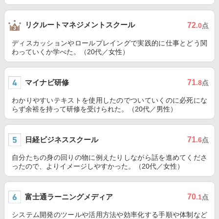
リクルートマネジメントスクール
72
.0
点
ディスカッションやロールプレイングで実践的に仕事とどう関
わっていくか学べた。（20代／女性）
マイナビ研修
71
.8
点
わかりやすいテキストを使用したのでついていくのに必死にな
らず余裕を持って研修を受けられた。（20代／男性）
日経ビジネススクール
71
.6
点
自分たちの身の回りの物に例えたりしながら話を進めてくださ
ったので、よりイメージしやすかった。（20代／女性）
富士通ラーニングメディア
70
.1
点
システム開発のツールや活用方法や効率化する手順や体制など