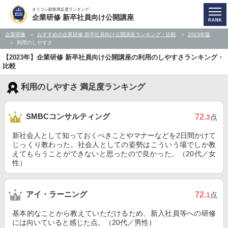
オリコン顧客満足度ランキング
企業研修 新卒社員向け公開講座
企業研修
おすすめの企業研修 新卒社員向け公開講座ランキング・比較
2023年版
利用のしやすさ
【2023年】企業研修 新卒社員向け公開講座の利用のしやすさランキング・
比較
利用のしやすさ 満足度ランキング
SMBCコンサルティング
72
.3
点
新社会人として知っておくべきことやマナーなどを2日間かけて
じっくり教わった。社会人としての姿勢はこういう場でしか教
えてもらうことができないと思ったので良かった。（20代／女
性）
アイ・ラーニング
72
.1
点
基本的なことから教えていただけるため、新入社員等への研修
には向いていると感じた点。（20代／男性）