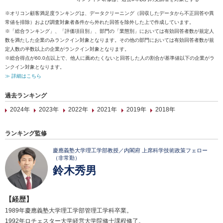
※オリコン顧客満足度ランキングは、データクリーニング（回収したデータから不正回答や異
常値を排除）および調査対象者条件から外れた回答を除外した上で作成しています。
※「総合ランキング」、「評価項目別」、部門の「業態別」においては有効回答者数が規定人
数を満たした企業のみランクイン対象となります。その他の部門においては有効回答者数が規
定人数の半数以上の企業がランクイン対象となります。
※総合得点が60.0点以上で、他人に薦めたくないと回答した人の割合が基準値以下の企業がラ
ンクイン対象となります。
≫ 詳細はこちら
過去ランキング
2024年
2023年
2022年
2021年
2019年
2018年
ランキング監修
慶應義塾大学理工学部教授／内閣府 上席科学技術政策フェロー
（非常勤）
鈴木秀男
【経歴】
1989年慶應義塾大学理工学部管理工学科卒業。
1992年ロチェスター大学経営大学院修士課程修了。