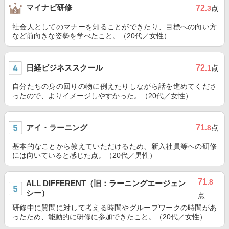
マイナビ研修
72
.3
点
社会人としてのマナーを知ることができたり、目標への向い方
など前向きな姿勢を学べたこと。（20代／女性）
日経ビジネススクール
72
.1
点
自分たちの身の回りの物に例えたりしながら話を進めてくださ
ったので、よりイメージしやすかった。（20代／女性）
アイ・ラーニング
71
.8
点
基本的なことから教えていただけるため、新入社員等への研修
には向いていると感じた点。（20代／男性）
71
.8
ALL DIFFERENT（旧：ラーニングエージェン
シー）
点
研修中に質問に対して考える時間やグループワークの時間があ
ったため、能動的に研修に参加できたこと。（20代／女性）