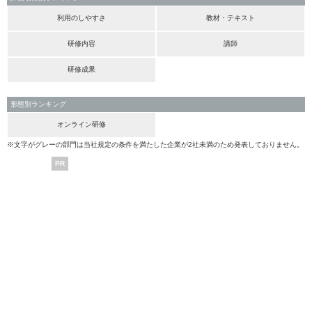
利用のしやすさ
教材・テキスト
研修内容
講師
研修成果
形態別ランキング
オンライン研修
※文字がグレーの部門は当社規定の条件を満たした企業が2社未満のため発表しておりません。
PR