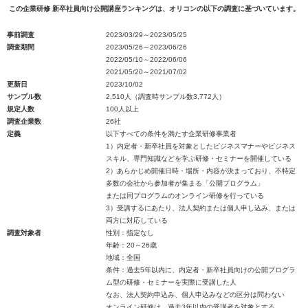
この企業研修 新卒社員向け公開講座ランキングは、オリコンの以下の調査に基づいています。
事前調査
2023/03/29～2023/05/25
調査期間
2023/05/26～2023/06/26
2022/05/10～2022/06/06
2021/05/20～2021/07/02
更新日
2023/10/02
サンプル数
2,510人（調査時サンプル数3,772人）
規定人数
100人以上
調査企業数
26社
定義
以下すべての条件を満たす企業研修事業者
1）内定者・新卒社員を対象としたビジネスマナーやビジネス
スキル、専門知識などを学ぶ研修・セミナーを開催している
2）あらかじめ開催日時・場所・内容が決まっており、不特定
多数の会社から参加者が集まる「公開プログラム」
または同プログラムのオンライン研修を行っている
3）受講するにあたり、法人契約または個人申し込み、または
両方に対応している
調査対象者
性別：指定なし
年齢：20～26歳
地域：全国
条件：過去5年以内に、内定者・新卒社員向けの公開プログラ
ム型の研修・セミナーを実際に受講した人
なお、法人契約申込み、個人申込みなどの区分は問わない
オンライン研修は、過去3年以内の受講者を対象とする