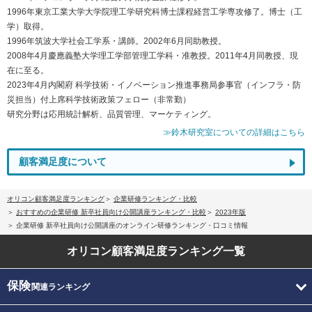
1996年東京工業大学大学院理工学研究科博士課程経営工学専攻修了。博士（工
学）取得。
1996年筑波大学社会工学系・講師。2002年6月同助教授。
2008年4月慶應義塾大学理工学部管理工学科・准教授。2011年4月同教授、現
在に至る。
2023年4月内閣府 科学技術・イノベーション推進事務局参事官（インフラ・防
災担当）付上席科学技術政策フェロー（非常勤）
研究分野は応用統計解析、品質管理、マーケティング。
≫鈴木研究室についての詳細はこちら
顧客満足度について
オリコン顧客満足度ランキング
企業研修ランキング・比較
おすすめの企業研修 新卒社員向け公開講座ランキング・比較
2023年版
企業研修 新卒社員向け公開講座のオンライン研修ランキング・口コミ情報
オリコン顧客満足度
ランキング一覧
保険
関連ランキング