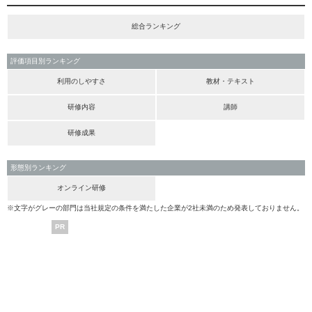
総合ランキング
評価項目別ランキング
利用のしやすさ
教材・テキスト
研修内容
講師
研修成果
形態別ランキング
オンライン研修
※文字がグレーの部門は当社規定の条件を満たした企業が2社未満のため発表しておりません。
PR