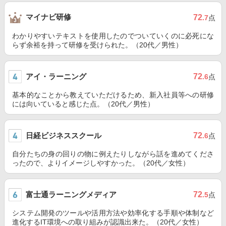
マイナビ研修
72
.7
点
わかりやすいテキストを使用したのでついていくのに必死にな
らず余裕を持って研修を受けられた。（20代／男性）
アイ・ラーニング
72
.6
点
基本的なことから教えていただけるため、新入社員等への研修
には向いていると感じた点。（20代／男性）
日経ビジネススクール
72
.6
点
自分たちの身の回りの物に例えたりしながら話を進めてくださ
ったので、よりイメージしやすかった。（20代／女性）
富士通ラーニングメディア
72
.5
点
システム開発のツールや活用方法や効率化する手順や体制など
進化するIT環境への取り組みが認識出来た。（20代／女性）