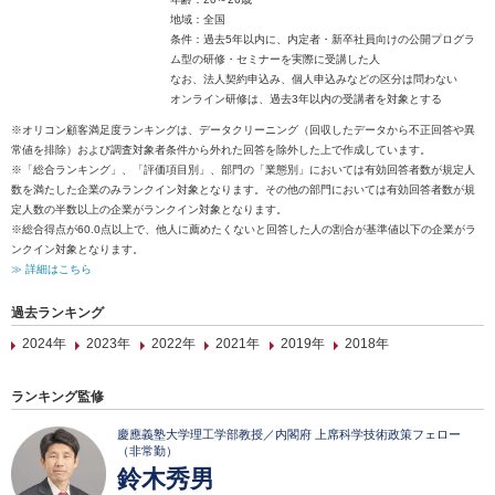
地域：全国
条件：過去5年以内に、内定者・新卒社員向けの公開プログラ
ム型の研修・セミナーを実際に受講した人
なお、法人契約申込み、個人申込みなどの区分は問わない
オンライン研修は、過去3年以内の受講者を対象とする
※オリコン顧客満足度ランキングは、データクリーニング（回収したデータから不正回答や異
常値を排除）および調査対象者条件から外れた回答を除外した上で作成しています。
※「総合ランキング」、「評価項目別」、部門の「業態別」においては有効回答者数が規定人
数を満たした企業のみランクイン対象となります。その他の部門においては有効回答者数が規
定人数の半数以上の企業がランクイン対象となります。
※総合得点が60.0点以上で、他人に薦めたくないと回答した人の割合が基準値以下の企業がラ
ンクイン対象となります。
≫ 詳細はこちら
過去ランキング
2024年
2023年
2022年
2021年
2019年
2018年
ランキング監修
慶應義塾大学理工学部教授／内閣府 上席科学技術政策フェロー
（非常勤）
鈴木秀男