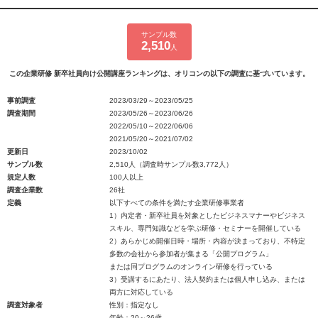
サンプル数
2,510
人
この企業研修 新卒社員向け公開講座ランキングは、オリコンの以下の調査に基づいています。
事前調査
2023/03/29～2023/05/25
調査期間
2023/05/26～2023/06/26
2022/05/10～2022/06/06
2021/05/20～2021/07/02
更新日
2023/10/02
サンプル数
2,510人（調査時サンプル数3,772人）
規定人数
100人以上
調査企業数
26社
定義
以下すべての条件を満たす企業研修事業者
1）内定者・新卒社員を対象としたビジネスマナーやビジネス
スキル、専門知識などを学ぶ研修・セミナーを開催している
2）あらかじめ開催日時・場所・内容が決まっており、不特定
多数の会社から参加者が集まる「公開プログラム」
または同プログラムのオンライン研修を行っている
3）受講するにあたり、法人契約または個人申し込み、または
両方に対応している
調査対象者
性別：指定なし
年齢：20～26歳