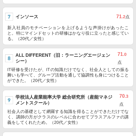
インソース
71
.2
点
新入社員のモチベーションを上げるような声掛けがあったこ
と。特にマインドセットの研修はかなり役に立ったと感じてい
る。（20代／女性）
71
.0
ALL DIFFERENT（旧：ラーニングエージェン
シー）
点
IT研修を受けたが、ITの知識だけでなく、社会人としての振る
舞いも学べて、グループ活動を通して協調性も身につけること
ができた。（20代／女性）
70
.3
学校法人産業能率大学 総合研究所（産能マネジ
メントスクール）
点
社会人の基礎として網羅する知識を得ることができただけでな
く、講師の方がクラスのレベルに合わせてプラスアルファの講
義をしてくれたため。（20代／女性）