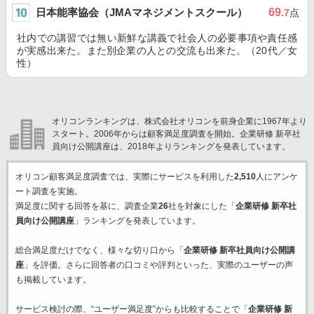
日本能率協会（JMAマネジメントスクール）
69
.7
点
社内での講習では無い新鮮な講義で社会人の必要事項や責任感
が実感出来た。また別企業の人との交流も出来た。（20代／女
性）
オリコンランキングは、株式会社オリコンを前身企業に1967年より
スタート。2006年からは顧客満足度調査を開始。企業研修 新卒社
員向け公開講座は、2018年よりランキングを発表しています。
オリコン顧客満足度調査では、実際にサービスを利用した
2,510
人にアンケ
ート調査を実施。
満足度に関する回答を基に、調査企業
26
社を対象にした「
企業研修 新卒社
員向け公開講座
」ランキングを発表しています。
総合満足度だけでなく、様々な切り口から「
企業研修 新卒社員向け公開講
座
」を評価。さらに回答者の口コミや評判といった、実際のユーザーの声
も掲載しています。
サービス検討の際、“ユーザー満足度”からも比較することで「
企業研修 新