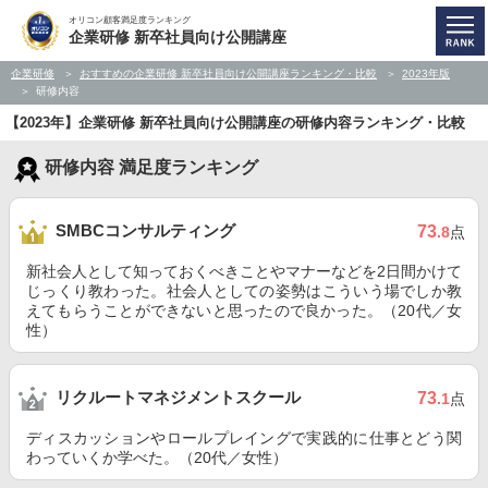
オリコン顧客満足度ランキング
企業研修 新卒社員向け公開講座
企業研修
おすすめの企業研修 新卒社員向け公開講座ランキング・比較
2023年版
研修内容
【2023年】企業研修 新卒社員向け公開講座の研修内容ランキング・比較
研修内容 満足度ランキング
SMBCコンサルティング
73
.8
点
新社会人として知っておくべきことやマナーなどを2日間かけて
じっくり教わった。社会人としての姿勢はこういう場でしか教
えてもらうことができないと思ったので良かった。（20代／女
性）
リクルートマネジメントスクール
73
.1
点
ディスカッションやロールプレイングで実践的に仕事とどう関
わっていくか学べた。（20代／女性）