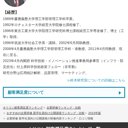
【経歴】
1989年慶應義塾大学理工学部管理工学科卒業。
1992年ロチェスター大学経営大学院修士課程修了。
1996年東京工業大学大学院理工学研究科博士課程経営工学専攻修了。博士（工
学）取得。
1996年筑波大学社会工学系・講師。2002年6月同助教授。
2008年4月慶應義塾大学理工学部管理工学科・准教授。2011年4月同教授、現
在に至る。
2023年4月内閣府 科学技術・イノベーション推進事務局参事官（インフラ・防
災担当）付上席科学技術政策フェロー（非常勤）
研究分野は応用統計解析、品質管理、マーケティング。
≫鈴木研究室についての詳細はこちら
顧客満足度について
オリコン顧客満足度ランキング
企業研修ランキング・比較
おすすめの企業研修 新卒社員向け公開講座ランキング・比較
2023年版
企業研修 新卒社員向け公開講座の研修内容ランキング・口コミ情報