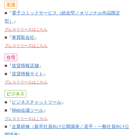
生活
■『
電子コミックサービス（総合型／オリジナル作品限定
型）
』
プレスリリースはこちら
■『
車買取会社
』
プレスリリースはこちら
住宅
■『
賃貸情報店舗
』
■『
賃貸情報サイト
』
プレスリリースはこちら
ビジネス
■『
ビジネスチャットツール
』
■『
Web会議ツール
』
プレスリリースはこちら
■『
企業研修（新卒社員向け公開講座／若手・一般社員向け公
開講座）
』