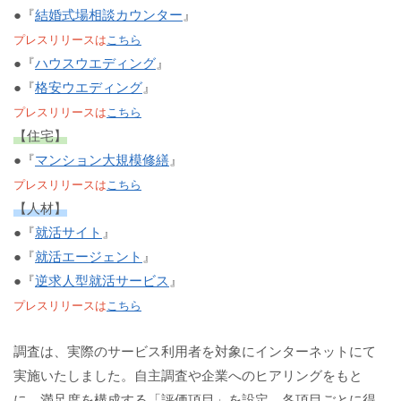
●『
結婚式場相談カウンター
』
プレスリリースは
こちら
●『
ハウスウエディング
』
●『
格安ウエディング
』
プレスリリースは
こちら
【住宅】
●『
マンション大規模修繕
』
プレスリリースは
こちら
【人材】
●『
就活サイト
』
●『
就活エージェント
』
●『
逆求人型就活サービス
』
プレスリリースは
こちら
調査は、実際のサービス利用者を対象にインターネットにて
実施いたしました。自主調査や企業へのヒアリングをもと
に、満足度を構成する「評価項目」を設定。各項目ごとに得