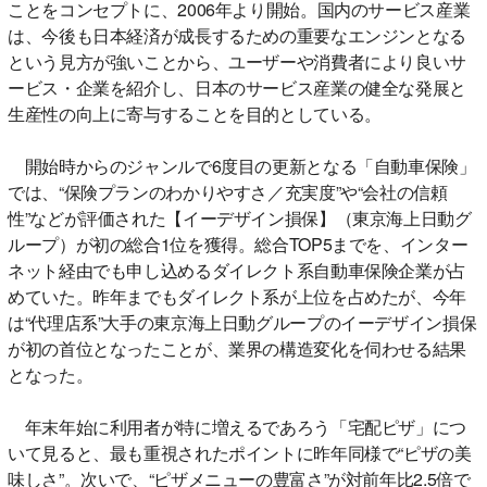
ことをコンセプトに、2006年より開始。国内のサービス産業
は、今後も日本経済が成長するための重要なエンジンとなる
という見方が強いことから、ユーザーや消費者により良いサ
ービス・企業を紹介し、日本のサービス産業の健全な発展と
生産性の向上に寄与することを目的としている。
開始時からのジャンルで6度目の更新となる「自動車保険」
では、“保険プランのわかりやすさ／充実度”や“会社の信頼
性”などが評価された【イーデザイン損保】（東京海上日動グ
ループ）が初の総合1位を獲得。総合TOP5までを、インター
ネット経由でも申し込めるダイレクト系自動車保険企業が占
めていた。昨年までもダイレクト系が上位を占めたが、今年
は“代理店系”大手の東京海上日動グループのイーデザイン損保
が初の首位となったことが、業界の構造変化を伺わせる結果
となった。
年末年始に利用者が特に増えるであろう「宅配ピザ」につ
いて見ると、最も重視されたポイントに昨年同様で“ピザの美
味しさ”。次いで、“ピザメニューの豊富さ”が対前年比2.5倍で